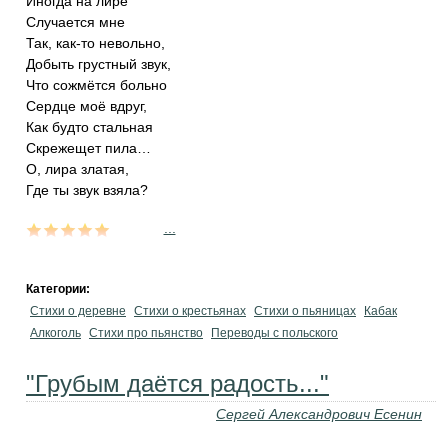
Иногда на лире
Случается мне
Так, как-то невольно,
Добыть грустный звук,
Что сожмётся больно
Сердце моё вдруг,
Как будто стальная
Скрежещет пила…
О, лира златая,
Где ты звук взяла?
...
Категории:
Стихи о деревне
Стихи о крестьянах
Стихи о пьяницах
Кабак
Алкоголь
Стихи про пьянство
Переводы с польского
"Грубым даётся радость..."
Сергей Александрович Есенин