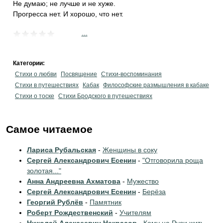
Не думаю; не лучше и не хуже.
Прогресса нет. И хорошо, что нет.
...
Категории:
Стихи о любви
Посвящение
Стихи-воспоминания
Стихи в путешествиях
Кабак
Философские размышления в кабаке
Стихи о тоске
Стихи Бродского в путешествиях
Самое читаемое
Лариса Рубальская
-
Женщины в соку
Сергей Александрович Есенин
-
"Отговорила роща
золотая..."
Анна Андреевна Ахматова
-
Мужество
Сергей Александрович Есенин
-
Берёза
Георгий Рублёв
-
Памятник
Роберт Рождественский
-
Учителям