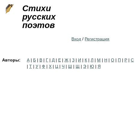
Jump to navigation
Стихи
русских
поэтов
Вход
/
Регистрация
Авторы:
А
|
Б
|
В
|
Г
|
Д
|
Е
|
Ж
|
З
|
И
|
К
|
Л
|
М
|
Н
|
О
|
П
|
Р
|
С
|
Т
|
У
|
Ф
|
Х
|
Ц
|
Ч
|
Ш
|
Щ
|
Э
|
Ю
|
Я