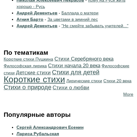
Николай Алексеевич Некрасов
-
Кому на Руси жить
хорошо - Русь
Андрей Дементьев
-
Баллада о матери
Агния Барто
-
За цветами в зимний лес
Андрей Дементьев
-
"Не смейте забывать учителей..."
По тематикам
Cтихи Серебряного века
Короткие стихи Пушкина
Cтихи начала 20 века
Философская лирика
Философские
Стихи для детей
Детские стихи
стихи
Короткие стихи
Лирические стихи
Стихи 20 века
Стихи о природе
Стихи о любви
More
Популярные авторы
Сергей Александрович Есенин
Лариса Рубальская