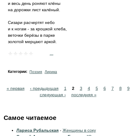
и весь день роняют клёны
на дорожки лист калёный.
Сизари расчертят небо
и к ногам - за крошкой хлеба,
веточки берёзы в парке
золотой мерцают аркой.
...
Категории:
Поэзия
Лирика
Pages
« первая
‹ предыдущая
1
2
3
4
5
6
7
8
9
следующая ›
последняя »
Самое читаемое
Лариса Рубальская
-
Женщины в соку