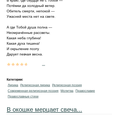
В краю, где сердце не с Тобой —
Потёмки да холодный ветер.
Обитель смерти, непокой —
Ужасней места нет на свете.
А где Тобой душа полна —
Неомрачённые рассветы.
Какая неба глубина!
Какая духа тишина!
И окрыление поэту
Дарует певчая весна.
...
Категории:
Лирика
Религиозная лирика
Религиозная поэзия
Современная религиозная поэзия
Молитва
Православие
Православные стихи
В окошке мерцает свеча...