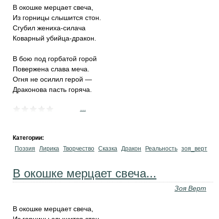
В окошке мерцает свеча,
Из горницы слышится стон.
Сгубил жениха-силача
Коварный убийца-дракон.
В бою под горбатой горой
Повержена слава меча.
Огня не осилил герой —
Драконова пасть горяча.
...
Категории:
Поэзия
Лирика
Творчество
Сказка
Дракон
Реальность
зоя_верт
В окошке мерцает свеча...
Зоя Верт
В окошке мерцает свеча,