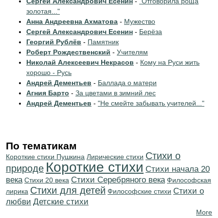
Сергей Александрович Есенин
-
"Отговорила роща
золотая..."
Анна Андреевна Ахматова
-
Мужество
Сергей Александрович Есенин
-
Берёза
Георгий Рублёв
-
Памятник
Роберт Рождественский
-
Учителям
Николай Алексеевич Некрасов
-
Кому на Руси жить
хорошо - Русь
Андрей Дементьев
-
Баллада о матери
Агния Барто
-
За цветами в зимний лес
Андрей Дементьев
-
"Не смейте забывать учителей..."
По тематикам
Стихи о
Короткие стихи Пушкина
Лирические стихи
Короткие стихи
природе
Cтихи начала 20
века
Cтихи Серебряного века
Стихи 20 века
Философская
Стихи для детей
Стихи о
лирика
Философские стихи
любви
Детские стихи
More