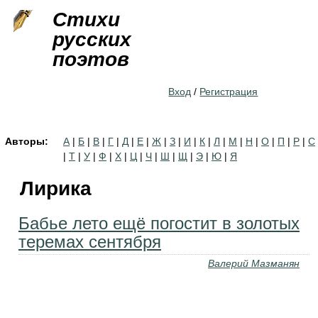
Jump to navigation
Стихи
русских
поэтов
Вход
/
Регистрация
Авторы:
А
|
Б
|
В
|
Г
|
Д
|
Е
|
Ж
|
З
|
И
|
К
|
Л
|
М
|
Н
|
О
|
П
|
Р
|
С
|
Т
|
У
|
Ф
|
Х
|
Ц
|
Ч
|
Ш
|
Щ
|
Э
|
Ю
|
Я
Лирика
Бабье лето ещё погостит в золотых
теремах сентября
Валерий Мазманян