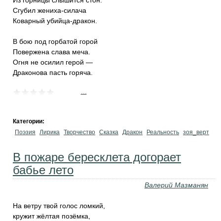
Из горницы слышится стон.
Сгубил жениха-силача
Коварный убийца-дракон.
В бою под горбатой горой
Повержена слава меча.
Огня не осилил герой —
Драконова пасть горяча.
...
Категории:
Поэзия
Лирика
Творчество
Сказка
Дракон
Реальность
зоя_верт
В пожаре бересклета догорает
бабье лето
Валерий Мазманян
На ветру твой голос ломкий,
кружит жёлтая позёмка,