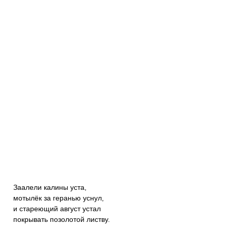
Заалели калины уста,
мотылёк за геранью уснул,
и стареющий август устал
покрывать позолотой листву.