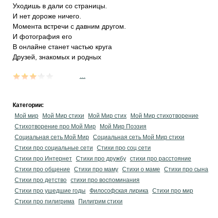
Уходишь в дали со страницы.
И нет дороже ничего.
Момента встречи с давним другом.
И фотография его
В онлайне станет частью круга
Друзей, знакомых и родных
...
Категории:
Мой мир
Мой Мир стихи
Мой Мир стих
Мой Мир стихотворение
Стихотворение про Мой Мир
Мой Мир Поэзия
Социальная сеть Мой Мир
Социальная сеть Мой Мир стихи
Стихи про социальные сети
Стихи про соц сети
Стихи про Интернет
Стихи про дружбу
стихи про расстояние
Стихи про общение
Стихи про маму
Стихи о маме
Стихи про сына
Стихи про детство
стихи про воспоминания
Стихи про ушедшие годы
Философская лирика
Стихи про мир
Стихи про пилигрима
Пилигрим стихи