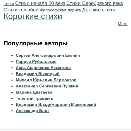
Cтихи начала 20 века
Cтихи Серебряного века
стихи
Стихи о любви
Детские стихи
Философская лирика
Короткие стихи
More
Популярные авторы
Сергей Александрович Есенин
Лариса Рубальская
Анна Андреевна Ахматова
Владимир Высоцкий
Михаил Юрьевич Лермонтов
Александр Сергеевич Пушкин
Марина Цветаева
Терентiй Травнiкъ
Владимир Владимирович Маяковский
Александр Блок