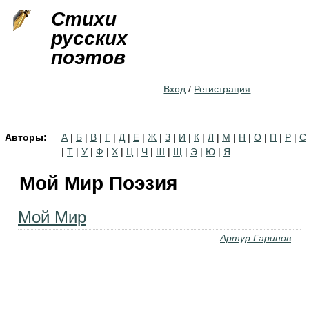
Jump to navigation
Стихи
русских
поэтов
Вход
/
Регистрация
Авторы:
А
|
Б
|
В
|
Г
|
Д
|
Е
|
Ж
|
З
|
И
|
К
|
Л
|
М
|
Н
|
О
|
П
|
Р
|
С
|
Т
|
У
|
Ф
|
Х
|
Ц
|
Ч
|
Ш
|
Щ
|
Э
|
Ю
|
Я
Мой Мир Поэзия
Мой Мир
Артур Гарипов