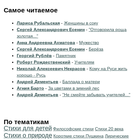
Самое читаемое
Лариса Рубальская
-
Женщины в соку
Сергей Александрович Есенин
-
"Отговорила роща
золотая..."
Анна Андреевна Ахматова
-
Мужество
Сергей Александрович Есенин
-
Берёза
Георгий Рублёв
-
Памятник
Роберт Рождественский
-
Учителям
Николай Алексеевич Некрасов
-
Кому на Руси жить
хорошо - Русь
Андрей Дементьев
-
Баллада о матери
Агния Барто
-
За цветами в зимний лес
Андрей Дементьев
-
"Не смейте забывать учителей..."
По тематикам
Стихи для детей
Философские стихи
Стихи 20 века
Стихи о природе
Короткие стихи Пушкина
Лирические