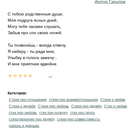
Артур Гарипов
С тобою родственные души,
Моя подруга ясных дней,
Могу тебя часами слушать,
Забыв про сон своих ночей.
Ты позвони́шь - всегда отвечу,
Я наберу - ты рада мне,
Улыбку в голосе замечу -
И мне приятнее вдвойне.
...
Категории:
Стихи про отношения
стихи про взаимоотношения
Стихи о любви
Стихи о дружбе
Стихи про любовь
Стихи про дружбу
Стих о любви
стих про любовь
стих про подругу
стих про друга
стихотворение про дружбу
стихи про совместимость
парень и девушка