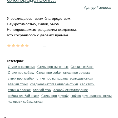
Артур Гарипов
Я восхищаюсь твоим благородством,
Неукротимостью, силой, умом.
Неподражаемым рыцарским сходством,
Что сохранилось с далёких времён.
...
Категории:
Стихи о животных
Стихи про животных
Стихи о собаке
Стихи про собаку
Стихи про собак
стихи про овчарку
стихи про алабая
стихи про волкодава
волкодав стихи
алабай стихи
среднеазиатская овчарка стихи
сао стихи
стихи о алабае
алабай стих
алабай стихотворение
собака алабай стихи
Стихи про дружбу
собака друг человека стихи
человек и собака стихи