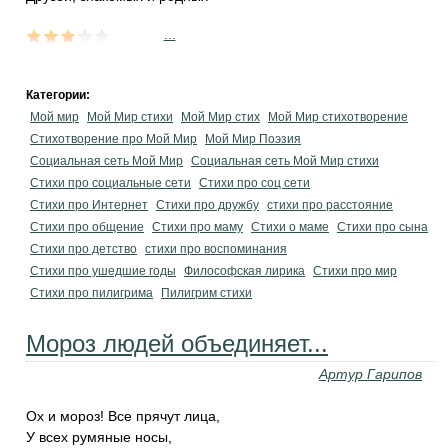
...
Категории:
Мой мир
Мой Мир стихи
Мой Мир стих
Мой Мир стихотворение
Стихотворение про Мой Мир
Мой Мир Поэзия
Социальная сеть Мой Мир
Социальная сеть Мой Мир стихи
Стихи про социальные сети
Стихи про соц сети
Стихи про Интернет
Стихи про дружбу
стихи про расстояние
Стихи про общение
Стихи про маму
Стихи о маме
Стихи про сына
Стихи про детство
стихи про воспоминания
Стихи про ушедшие годы
Философская лирика
Стихи про мир
Стихи про пилигрима
Пилигрим стихи
Мороз людей объединяет...
Артур Гарипов
Ох и мороз! Все прячут лица,
У всех румяные носы,