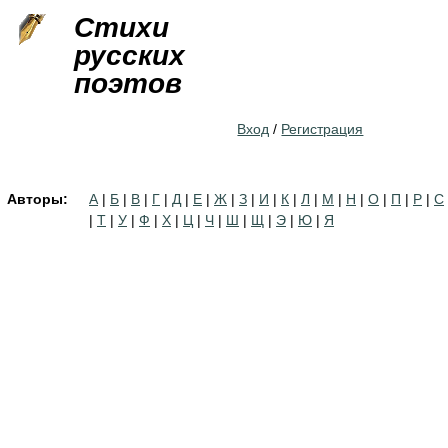
Jump to navigation
Стихи
русских
поэтов
Вход
/
Регистрация
Авторы:
А
|
Б
|
В
|
Г
|
Д
|
Е
|
Ж
|
З
|
И
|
К
|
Л
|
М
|
Н
|
О
|
П
|
Р
|
С
|
Т
|
У
|
Ф
|
Х
|
Ц
|
Ч
|
Ш
|
Щ
|
Э
|
Ю
|
Я