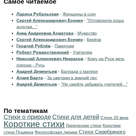
Самое читаемое
Лариса Рубальская
-
Женщины в соку
Сергей Александрович Есенин
-
"Отговорила роща
золотая..."
Анна Андреевна Ахматова
-
Мужество
Сергей Александрович Есенин
-
Берёза
Георгий Рублёв
-
Памятник
Роберт Рождественский
-
Учителям
Николай Алексеевич Некрасов
-
Кому на Руси жить
хорошо - Русь
Андрей Дементьев
-
Баллада о матери
Агния Барто
-
За цветами в зимний лес
Андрей Дементьев
-
"Не смейте забывать учителей..."
По тематикам
Стихи о природе
Стихи для детей
Стихи 20 века
Короткие стихи
Лирические стихи
Короткие
Cтихи Серебряного
стихи Пушкина
Философская лирика