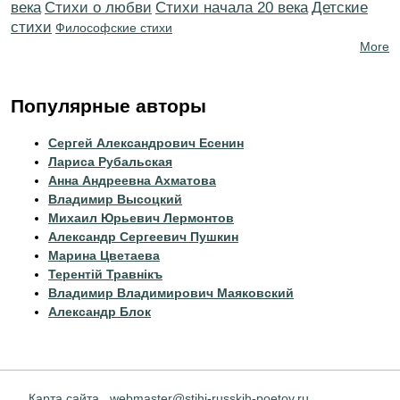
века
Стихи о любви
Cтихи начала 20 века
Детские
стихи
Философские стихи
More
Популярные авторы
Сергей Александрович Есенин
Лариса Рубальская
Анна Андреевна Ахматова
Владимир Высоцкий
Михаил Юрьевич Лермонтов
Александр Сергеевич Пушкин
Марина Цветаева
Терентiй Травнiкъ
Владимир Владимирович Маяковский
Александр Блок
Карта сайта
webmaster@stihi-russkih-poetov.ru