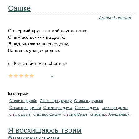
Сашке
Артур Гарипов
Он первый друг – он мой друг детства,
С ним всё делили на двоих.
Я рад, что жили по соседству,
На наших улицах родных.
/ г. Кызыл-Кия, мкр. «Восток»
...
Категории:
Стихи о дружбе
Стихи про дружбу
Стихи о друзьях
Стихи про друзей
Стихи про друга
Стихи о друге
стих про друга
стих о друге
стих про Сашку
стихи о Саше
стихи про Александра
Я восхищаюсь твоим
благородством...