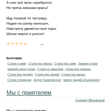
А снег всё ярче серебрится,
Не пряча зимушки красы!
Иду пешком по тротуару,
Надев на шапку капюшон,
Навстречу движется мне пара,
Шагая мерно в унисон!
...
Категории:
Стихи о зиме
Стихи про мороз
Стихи про зиму
Зимние стихи
зимний город стихи
Стихи со смыслом
стихи про помощь
Стихи про дружбу
Стихи про людей
Стихи про жизнь
Стихи о природе
Артур Гарипов поэт
мороз людей объединяет
Мы с приятелем
Сергей Михалков
Мы с приятелем вдвоём