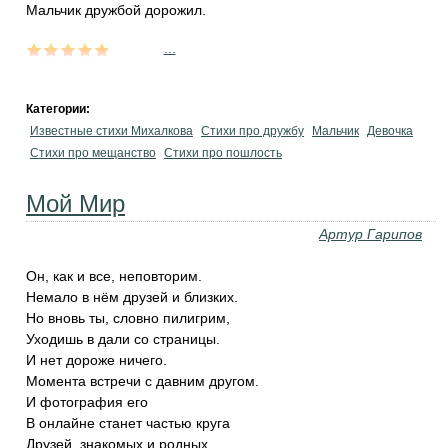
Мальчик дружбой дорожил.
...
Категории:
Известные стихи Михалкова
Стихи про дружбу
Мальчик
Девочка
Стихи про мещанство
Стихи про пошлость
Мой Мир
Артур Гарипов
Он, как и все, неповторим.
Немало в нём друзей и близких.
Но вновь ты, словно пилигрим,
Уходишь в дали со страницы.
И нет дороже ничего.
Момента встречи с давним другом.
И фотография его
В онлайне станет частью круга
Друзей, знакомых и родных