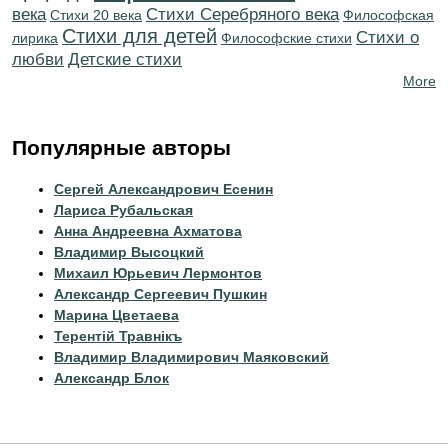
века
Cтихи Серебряного века
Стихи 20 века
Философская
Стихи для детей
Стихи о
лирика
Философские стихи
любви
Детские стихи
More
Популярные авторы
Сергей Александрович Есенин
Лариса Рубальская
Анна Андреевна Ахматова
Владимир Высоцкий
Михаил Юрьевич Лермонтов
Александр Сергеевич Пушкин
Марина Цветаева
Терентiй Травнiкъ
Владимир Владимирович Маяковский
Александр Блок