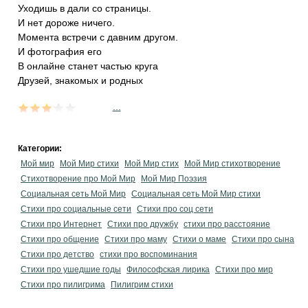
Уходишь в дали со страницы.
И нет дороже ничего.
Момента встречи с давним другом.
И фотография его
В онлайне станет частью круга
Друзей, знакомых и родных
...
Категории:
Мой мир
Мой Мир стихи
Мой Мир стих
Мой Мир стихотворение
Стихотворение про Мой Мир
Мой Мир Поэзия
Социальная сеть Мой Мир
Социальная сеть Мой Мир стихи
Стихи про социальные сети
Стихи про соц сети
Стихи про Интернет
Стихи про дружбу
стихи про расстояние
Стихи про общение
Стихи про маму
Стихи о маме
Стихи про сына
Стихи про детство
стихи про воспоминания
Стихи про ушедшие годы
Философская лирика
Стихи про мир
Стихи про пилигрима
Пилигрим стихи