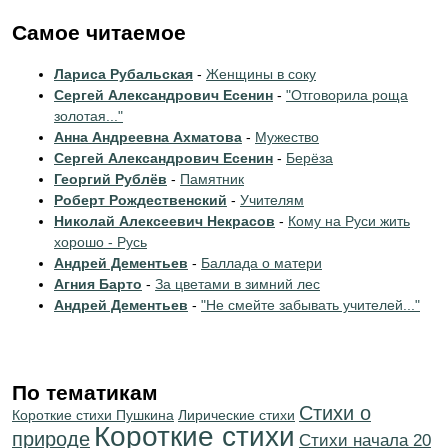
Самое читаемое
Лариса Рубальская
-
Женщины в соку
Сергей Александрович Есенин
-
"Отговорила роща
золотая..."
Анна Андреевна Ахматова
-
Мужество
Сергей Александрович Есенин
-
Берёза
Георгий Рублёв
-
Памятник
Роберт Рождественский
-
Учителям
Николай Алексеевич Некрасов
-
Кому на Руси жить
хорошо - Русь
Андрей Дементьев
-
Баллада о матери
Агния Барто
-
За цветами в зимний лес
Андрей Дементьев
-
"Не смейте забывать учителей..."
По тематикам
Стихи о
Короткие стихи Пушкина
Лирические стихи
Короткие стихи
природе
Cтихи начала 20