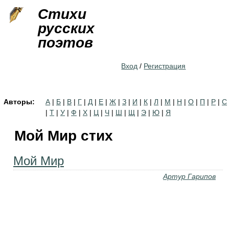
Jump to navigation
Стихи
русских
поэтов
Вход
/
Регистрация
Авторы:
А
|
Б
|
В
|
Г
|
Д
|
Е
|
Ж
|
З
|
И
|
К
|
Л
|
М
|
Н
|
О
|
П
|
Р
|
С
|
Т
|
У
|
Ф
|
Х
|
Ц
|
Ч
|
Ш
|
Щ
|
Э
|
Ю
|
Я
Мой Мир стих
Мой Мир
Артур Гарипов