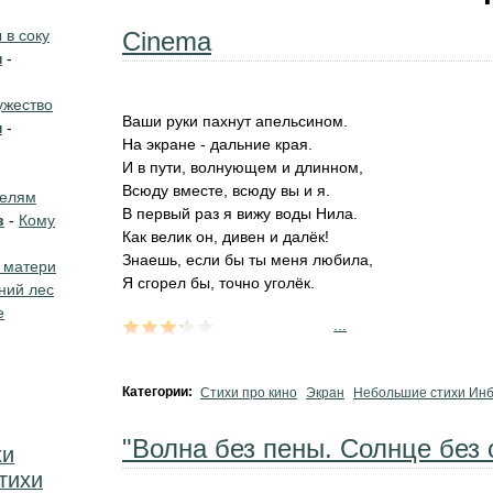
в соку
Cinema
н
-
жество
Ваши руки пахнут апельсином.
н
-
На экране - дальние края.
И в пути, волнующем и длинном,
Всюду вместе, всюду вы и я.
телям
В первый раз я вижу воды Нила.
в
-
Кому
Как велик он, дивен и далёк!
Знаешь, если бы ты меня любила,
 матери
Я сгорел бы, точно уголёк.
ний лес
е
...
Категории:
Стихи про кино
Экран
Небольшие стихи Ин
"Волна без пены. Солнце без о
хи
тихи