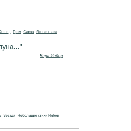
й след
Гром
Слеза
Ясные глаза
уна..."
Вера Инбер
ь
Звезда
Небольшие стихи Инбер