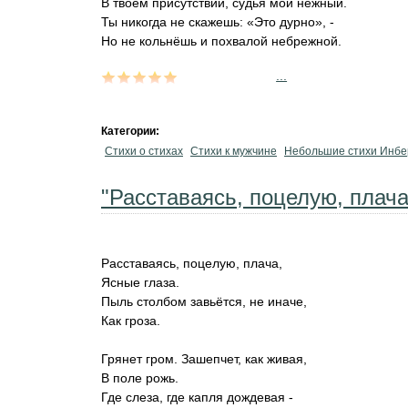
В твоём присутствии, судья мой нежный.
Ты никогда не скажешь: «Это дурно», -
Но не кольнёшь и похвалой небрежной.
...
Категории:
Стихи о стихах
Стихи к мужчине
Небольшие стихи Инбе
"Расставаясь, поцелую, плача.
Расставаясь, поцелую, плача,
Ясные глаза.
Пыль столбом завьётся, не иначе,
Как гроза.
Грянет гром. Зашепчет, как живая,
В поле рожь.
Где слеза, где капля дождевая -