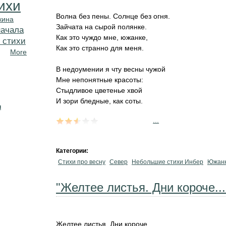
ихи
Волна без пены. Солнце без огня.
кина
Зайчата на сырой полянке.
начала
Как это чуждо мне, южанке,
 стихи
Как это странно для меня.
More
В недоумении я чту весны чужой
Мне непонятные красоты:
Стыдливое цветенье хвой
И зори бледные, как соты.
н
...
Категории:
Стихи про весну
Север
Небольшие стихи Инбер
Южан
"Желтее листья. Дни короче...
Желтее листья. Дни короче