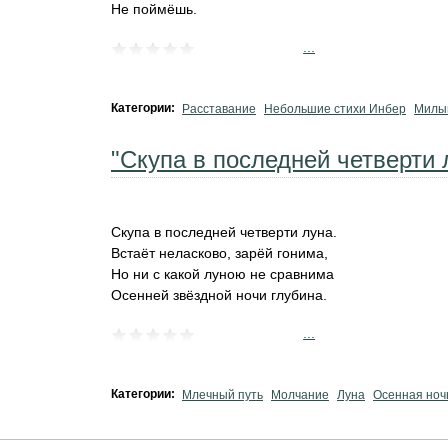
Не поймёшь.
...
Категории:
Расставание
Небольшие стихи Инбер
Милы
"Скупа в последней четверти л
Скупа в последней четверти луна.
Встаёт неласково, зарёй гонима,
Но ни с какой луною не сравнима
Осенней звёздной ночи глубина.
...
Категории:
Млечный путь
Молчание
Луна
Осенная ноч