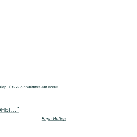
нбер
Стихи о приближении осени
ны..."
Вера Инбер