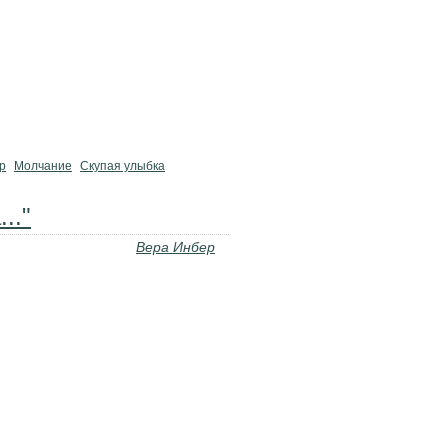
р
Молчание
Скупая улыбка
.."
Вера Инбер