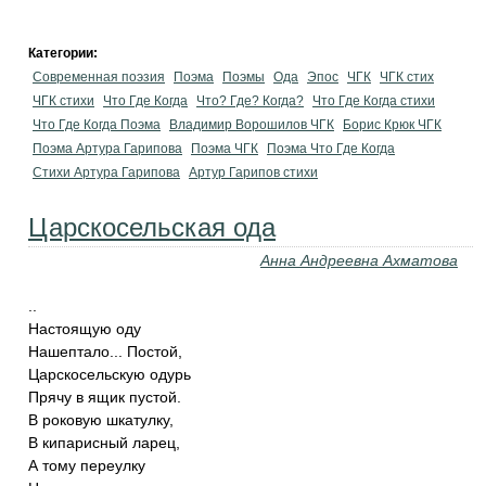
Категории:
Современная поэзия
Поэма
Поэмы
Ода
Эпос
ЧГК
ЧГК стих
ЧГК стихи
Что Где Когда
Что? Где? Когда?
Что Где Когда стихи
Что Где Когда Поэма
Владимир Ворошилов ЧГК
Борис Крюк ЧГК
Поэма Артура Гарипова
Поэма ЧГК
Поэма Что Где Когда
Стихи Артура Гарипова
Артур Гарипов стихи
Царскосельская ода
Анна Андреевна Ахматова
..
Настоящую оду
Нашептало... Постой,
Царскосельскую одурь
Прячу в ящик пустой.
В роковую шкатулку,
В кипарисный ларец,
А тому переулку