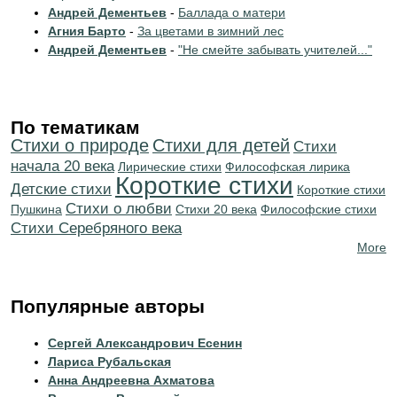
Андрей Дементьев
-
Баллада о матери
Агния Барто
-
За цветами в зимний лес
Андрей Дементьев
-
"Не смейте забывать учителей..."
По тематикам
Стихи о природе
Стихи для детей
Cтихи
начала 20 века
Лирические стихи
Философская лирика
Короткие стихи
Детские стихи
Короткие стихи
Стихи о любви
Пушкина
Стихи 20 века
Философские стихи
Cтихи Серебряного века
More
Популярные авторы
Сергей Александрович Есенин
Лариса Рубальская
Анна Андреевна Ахматова