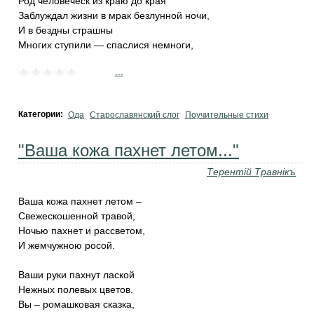
Род человеческ из краю до края
‎Заблуждал жизни в мрак безлунной ночи,
И в бездны страшны
Многих ступили — спаслися немноги,
...
Категории:
Ода
Старославянский слог
Поучительные стихи
"Ваша кожа пахнет летом..."
Терентiй Травнiкъ
Ваша кожа пахнет летом –
Свежескошенной травой,
Ночью пахнет и рассветом,
И жемчужною росой.
Ваши руки пахнут лаской
Нежных полевых цветов.
Вы – ромашковая сказка,