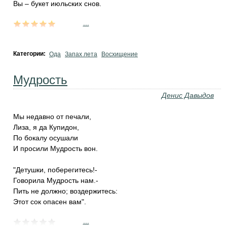
Вы – букет июльских снов.
...
Категории:
Ода
Запах лета
Восхищение
Мудрость
Денис Давыдов
Мы недавно от печали,
Лиза, я да Купидон,
По бокалу осушали
И просили Мудрость вон.
"Детушки, поберегитесь!-
Говорила Мудрость нам.-
Пить не должно; воздержитесь:
Этот сок опасен вам".
...