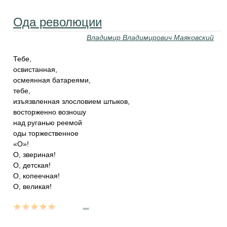
Ода революции
Владимир Владимирович Маяковский
Тебе,
освистанная,
осмеянная батареями,
тебе,
изъязвленная злословием штыков,
восторженно возношу
над руганью реемой
оды торжественное
«О»!
О, звериная!
О, детская!
О, копеечная!
О, великая!
...