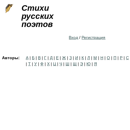
Jump to navigation
Стихи
русских
поэтов
Вход
/
Регистрация
Авторы:
А
|
Б
|
В
|
Г
|
Д
|
Е
|
Ж
|
З
|
И
|
К
|
Л
|
М
|
Н
|
О
|
П
|
Р
|
С
|
Т
|
У
|
Ф
|
Х
|
Ц
|
Ч
|
Ш
|
Щ
|
Э
|
Ю
|
Я