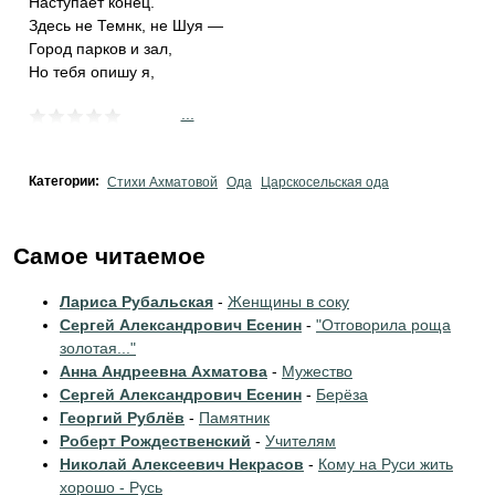
Наступает конец.
Здесь не Темнк, не Шуя —
Город парков и зал,
Но тебя опишу я,
...
Категории:
Стихи Ахматовой
Ода
Царскосельская ода
Самое читаемое
Лариса Рубальская
-
Женщины в соку
Сергей Александрович Есенин
-
"Отговорила роща
золотая..."
Анна Андреевна Ахматова
-
Мужество
Сергей Александрович Есенин
-
Берёза
Георгий Рублёв
-
Памятник
Роберт Рождественский
-
Учителям
Николай Алексеевич Некрасов
-
Кому на Руси жить
хорошо - Русь