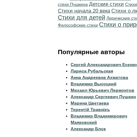
Детские стихи
стихи Пушкина
Стихи
Cтихи начала 20 века
Стихи о л
Стихи для детей
Лирические ст
Стихи о при
Философские стихи
Популярные авторы
Сергей Александрович Есени
Лариса Рубальская
Анна Андреевна Ахматова
Владимир Высоцкий
Михаил Юрьевич Лермонтов
Александр Сергеевич Пушкин
Марина Цветаева
Терентiй Травнiкъ
Владимир Владимирович
Маяковский
Александр Блок