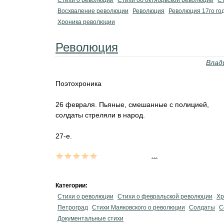
Стихи о революции
Стихи об октябрьской революции
Ст
Восхваление революции
Революция
Революция 17го го
Хроника революции
Революция
Влад
Поэтохроника
26 февраля. Пьяные, смешанные с полицией,
солдаты стреляли в народ.
27-е.
...
Категории:
Стихи о революции
Стихи о февральской революции
Хр
Петроград
Стихи Маяковского о революции
Солдаты
С
Документальные стихи