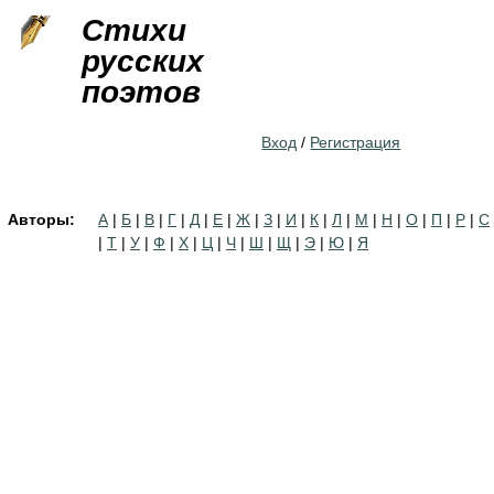
Jump to navigation
Стихи
русских
поэтов
Вход
/
Регистрация
Авторы:
А
|
Б
|
В
|
Г
|
Д
|
Е
|
Ж
|
З
|
И
|
К
|
Л
|
М
|
Н
|
О
|
П
|
Р
|
С
|
Т
|
У
|
Ф
|
Х
|
Ц
|
Ч
|
Ш
|
Щ
|
Э
|
Ю
|
Я