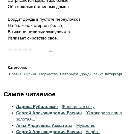
Сотрясаются крыши железные
Обветшалых старинных домов.
Бродит дождь в пустоте переулочков,
На балконах стирает бельё,
В тишине нежилых закоулочков
Изливает сиротство своё.
...
Категории:
Поэзия
Лирика
Творчество
Петербург
Дождь
санкт_петербург
Самое читаемое
Лариса Рубальская
-
Женщины в соку
Сергей Александрович Есенин
-
"Отговорила роща
золотая..."
Анна Андреевна Ахматова
-
Мужество
Сергей Александрович Есенин
-
Берёза