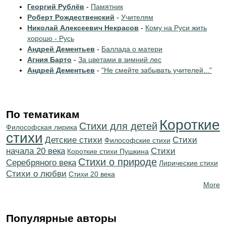
Георгий Рублёв
-
Памятник
Роберт Рождественский
-
Учителям
Николай Алексеевич Некрасов
-
Кому на Руси жить
хорошо - Русь
Андрей Дементьев
-
Баллада о матери
Агния Барто
-
За цветами в зимний лес
Андрей Дементьев
-
"Не смейте забывать учителей..."
По тематикам
Короткие
Стихи для детей
Философская лирика
стихи
Детские стихи
Cтихи
Философские стихи
начала 20 века
Cтихи
Короткие стихи Пушкина
Стихи о природе
Серебряного века
Лирические стихи
Стихи о любви
Стихи 20 века
More
Популярные авторы