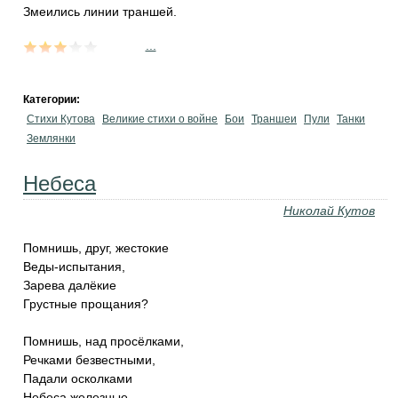
Змеились линии траншей.
...
Категории:
Стихи Кутова
Великие стихи о войне
Бои
Траншеи
Пули
Танки
Землянки
Небеса
Николай Кутов
Помнишь, друг, жестокие
Веды-испытания,
Зарева далёкие
Грустные прощания?
Помнишь, над просёлками,
Речками безвестными,
Падали осколками
Небеса железные.