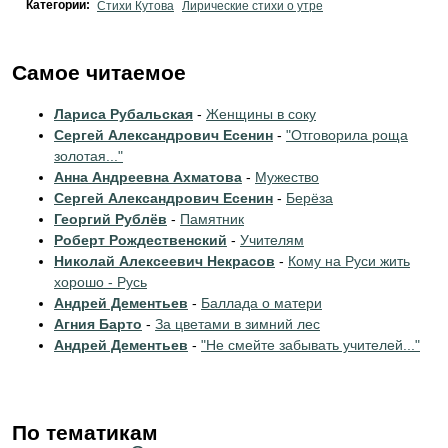
Категории:
Стихи Кутова
Лирические стихи о утре
Самое читаемое
Лариса Рубальская
-
Женщины в соку
Сергей Александрович Есенин
-
"Отговорила роща
золотая..."
Анна Андреевна Ахматова
-
Мужество
Сергей Александрович Есенин
-
Берёза
Георгий Рублёв
-
Памятник
Роберт Рождественский
-
Учителям
Николай Алексеевич Некрасов
-
Кому на Руси жить
хорошо - Русь
Андрей Дементьев
-
Баллада о матери
Агния Барто
-
За цветами в зимний лес
Андрей Дементьев
-
"Не смейте забывать учителей..."
По тематикам