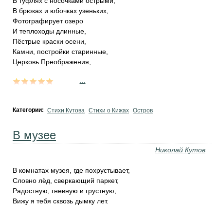
В туфлях с носочками острыми,
В брюках и юбочках узеньких,
Фотографирует озеро
И теплоходы длинные,
Пёстрые краски осени,
Камни, постройки старинные,
Церковь Преображения,
...
Категории:
Стихи Кутова
Стихи о Кижах
Остров
В музее
Николай Кутов
В комнатах музея, где похрустывает,
Словно лёд, сверкающий паркет,
Радостную, гневную и грустную,
Вижу я тебя сквозь дымку лет.