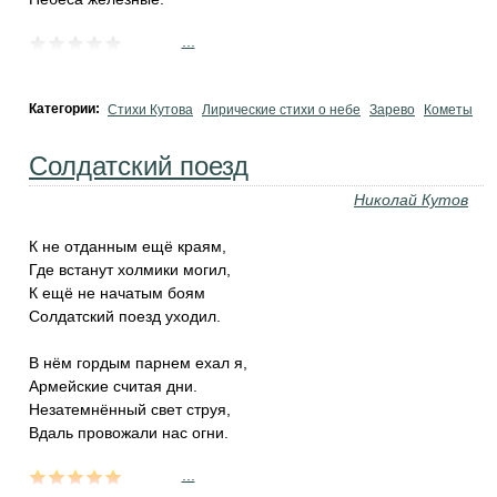
...
Категории:
Стихи Кутова
Лирические стихи о небе
Зарево
Кометы
Солдатский поезд
Николай Кутов
К не отданным ещё краям,
Где встанут холмики могил,
К ещё не начатым боям
Солдатский поезд уходил.
В нём гордым парнем ехал я,
Армейские считая дни.
Незатемнённый свет струя,
Вдаль провожали нас огни.
...