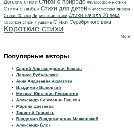
Стихи о природе
Детские стихи
Философские стихи
Стихи для детей
Стихи о любви
Философская лирика
Cтихи начала 20 века
Стихи 20 века
Лирические стихи
Cтихи Серебряного века
Короткие стихи Пушкина
Короткие стихи
More
Популярные авторы
Сергей Александрович Есенин
Лариса Рубальская
Анна Андреевна Ахматова
Владимир Высоцкий
Михаил Юрьевич Лермонтов
Александр Сергеевич Пушкин
Марина Цветаева
Терентiй Травнiкъ
Владимир Владимирович Маяковский
Александр Блок