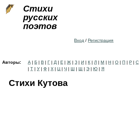
Jump to navigation
Стихи
русских
поэтов
Вход
/
Регистрация
Авторы:
А
|
Б
|
В
|
Г
|
Д
|
Е
|
Ж
|
З
|
И
|
К
|
Л
|
М
|
Н
|
О
|
П
|
Р
|
С
|
Т
|
У
|
Ф
|
Х
|
Ц
|
Ч
|
Ш
|
Щ
|
Э
|
Ю
|
Я
Стихи Кутова