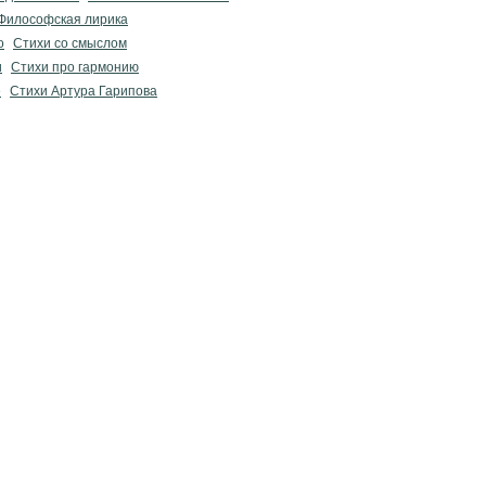
Философская лирика
о
Стихи со смыслом
и
Стихи про гармонию
е
Стихи Артура Гарипова