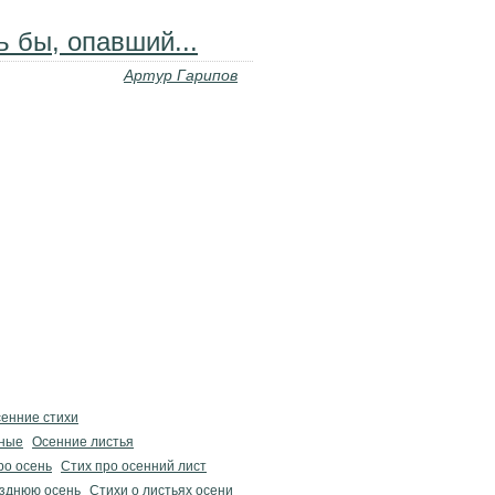
ь бы, опавший...
Артур Гарипов
енние стихи
нные
Осенние листья
ро осень
Стих про осенний лист
озднюю осень
Стихи о листьях осени