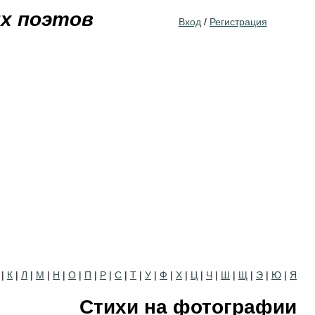
Jump to navigation
их поэтов
Вход
/
Регистрация
|
К
|
Л
|
М
|
Н
|
О
|
П
|
Р
|
С
|
Т
|
У
|
Ф
|
Х
|
Ц
|
Ч
|
Ш
|
Щ
|
Э
|
Ю
|
Я
Стихи на фотографии