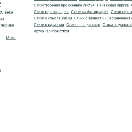
е
Стихотворения про осенние листья
Пейзажная лирика
20 века
Стихи к фотографии
Стихи на фотографии
Стихи к фот
хи
Стихи о смысле жизни
Стихи о вечности и бесконечност
 лирика
Стихи о гармонии
Стихи про единство
Стихи о единств
Артур Гарипов стихи
More
н