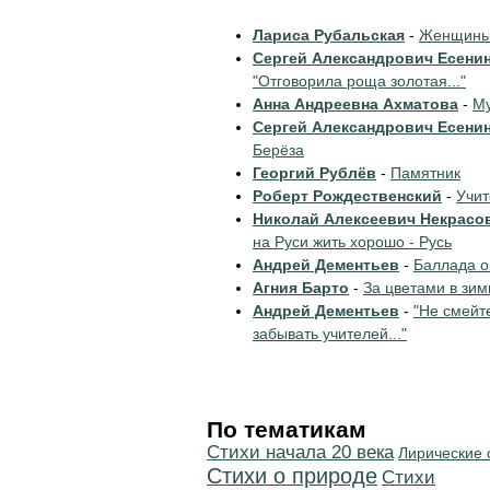
Лариса Рубальская
-
Женщины 
Сергей Александрович Есени
"Отговорила роща золотая..."
Анна Андреевна Ахматова
-
Му
Сергей Александрович Есени
Берёза
Георгий Рублёв
-
Памятник
Роберт Рождественский
-
Учи
Николай Алексеевич Некрасо
на Руси жить хорошо - Русь
Андрей Дементьев
-
Баллада о
Агния Барто
-
За цветами в зим
Андрей Дементьев
-
"Не смейт
забывать учителей..."
По тематикам
Cтихи начала 20 века
Лирические 
Стихи о природе
Cтихи