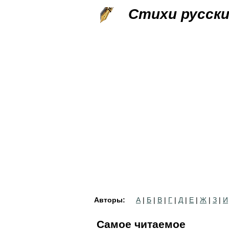
Стихи русск
Авторы:
А
|
Б
|
В
|
Г
|
Д
|
Е
|
Ж
|
З
|
И
Самое читаемое