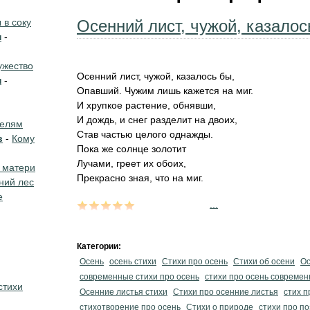
в соку
Осенний лист, чужой, казалос
н
-
жество
Осенний лист, чужой, казалось бы,
н
-
Опавший. Чужим лишь кажется на миг.
И хрупкое растение, обнявши,
И дождь, и снег разделит на двоих,
телям
Став частью целого однажды.
в
-
Кому
Пока же солнце золотит
Лучами, греет их обоих,
 матери
Прекрасно зная, что на миг.
ний лес
е
...
Категории:
Осень
осень стихи
Стихи про осень
Стихи об осени
Ос
современные стихи про осень
стихи про осень совреме
стихи
Осенние листья стихи
Стихи про осенние листья
стих п
стихотворение про осень
Стихи о природе
стихи про п