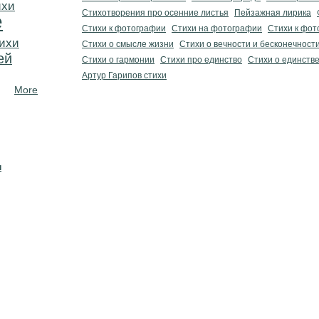
ихи
Стихотворения про осенние листья
Пейзажная лирика
е
Стихи к фотографии
Стихи на фотографии
Стихи к фот
ихи
Стихи о смысле жизни
Стихи о вечности и бесконечност
ей
Стихи о гармонии
Стихи про единство
Стихи о единств
Артур Гарипов стихи
More
н