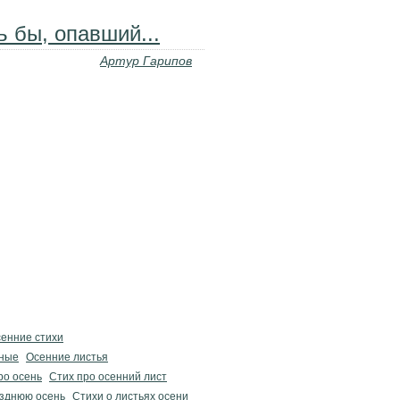
ь бы, опавший...
Артур Гарипов
енние стихи
нные
Осенние листья
ро осень
Стих про осенний лист
озднюю осень
Стихи о листьях осени