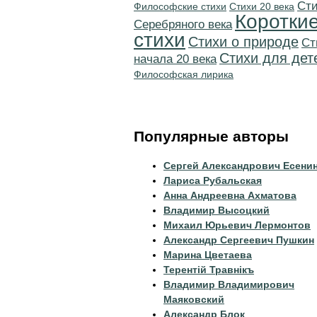
Cт
Философские стихи
Стихи 20 века
Коротки
Серебряного века
стихи
Стихи о природе
Cт
Стихи для дет
начала 20 века
Философская лирика
Популярные авторы
Сергей Александрович Есени
Лариса Рубальская
Анна Андреевна Ахматова
Владимир Высоцкий
Михаил Юрьевич Лермонтов
Александр Сергеевич Пушкин
Марина Цветаева
Терентiй Травнiкъ
Владимир Владимирович
Маяковский
Александр Блок