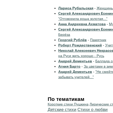
Лариса Рубальская
-
Женщины 
Сергей Александрович Есени
"Отговорила роща золотая..."
Анна Андреевна Ахматова
-
Му
Сергей Александрович Есени
Берёза
Георгий Рублёв
-
Памятник
Роберт Рождественский
-
Учи
Николай Алексеевич Некрасо
на Руси жить хорошо - Русь
Андрей Дементьев
-
Баллада о
Агния Барто
-
За цветами в зим
Андрей Дементьев
-
"Не смейт
забывать учителей..."
По тематикам
Короткие стихи Пушкина
Лирические с
Детские стихи
Стихи о любви