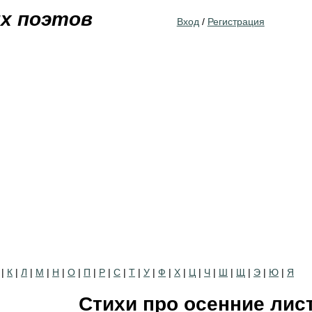
Jump to navigation
их поэтов
Вход
/
Регистрация
|
К
|
Л
|
М
|
Н
|
О
|
П
|
Р
|
С
|
Т
|
У
|
Ф
|
Х
|
Ц
|
Ч
|
Ш
|
Щ
|
Э
|
Ю
|
Я
Стихи про осенние лис