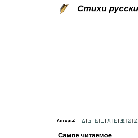
Стихи русск
Авторы:
А
|
Б
|
В
|
Г
|
Д
|
Е
|
Ж
|
З
|
И
Самое читаемое