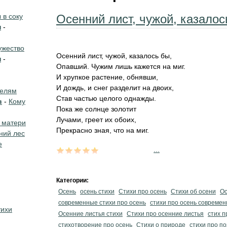
в соку
Осенний лист, чужой, казалос
н
-
жество
Осенний лист, чужой, казалось бы,
н
-
Опавший. Чужим лишь кажется на миг.
И хрупкое растение, обнявши,
И дождь, и снег разделит на двоих,
телям
Став частью целого однажды.
в
-
Кому
Пока же солнце золотит
Лучами, греет их обоих,
 матери
Прекрасно зная, что на миг.
ний лес
е
...
Категории:
Осень
осень стихи
Стихи про осень
Стихи об осени
Ос
современные стихи про осень
стихи про осень совреме
тихи
Осенние листья стихи
Стихи про осенние листья
стих п
стихотворение про осень
Стихи о природе
стихи про п