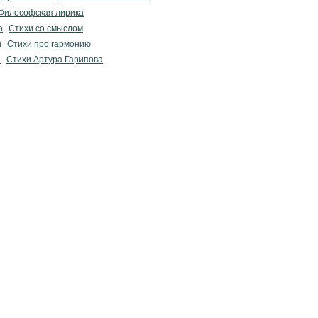
Философская лирика
о
Стихи со смыслом
и
Стихи про гармонию
е
Стихи Артура Гарипова