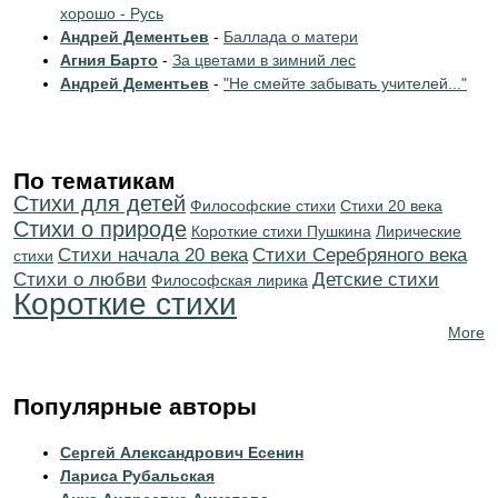
хорошо - Русь
Андрей Дементьев
-
Баллада о матери
Агния Барто
-
За цветами в зимний лес
Андрей Дементьев
-
"Не смейте забывать учителей..."
По тематикам
Стихи для детей
Философские стихи
Стихи 20 века
Стихи о природе
Короткие стихи Пушкина
Лирические
Cтихи начала 20 века
Cтихи Серебряного века
стихи
Стихи о любви
Детские стихи
Философская лирика
Короткие стихи
More
Популярные авторы
Сергей Александрович Есенин
Лариса Рубальская