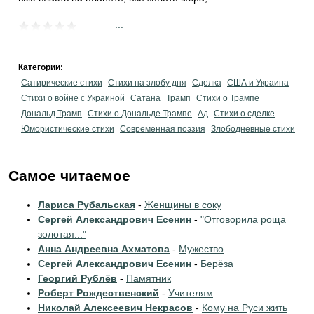
...
Категории:
Сатирические стихи
Стихи на злобу дня
Сделка
США и Украина
Стихи о войне с Украиной
Сатана
Трамп
Стихи о Трампе
Дональд Трамп
Стихи о Дональде Трампе
Ад
Стихи о сделке
Юмористические стихи
Современная поэзия
Злободневные стихи
Самое читаемое
Лариса Рубальская
-
Женщины в соку
Сергей Александрович Есенин
-
"Отговорила роща
золотая..."
Анна Андреевна Ахматова
-
Мужество
Сергей Александрович Есенин
-
Берёза
Георгий Рублёв
-
Памятник
Роберт Рождественский
-
Учителям
Николай Алексеевич Некрасов
-
Кому на Руси жить