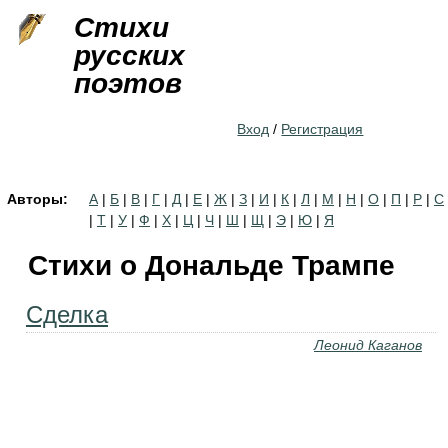
Jump to navigation
Стихи
русских
поэтов
Вход
/
Регистрация
Авторы:
А
|
Б
|
В
|
Г
|
Д
|
Е
|
Ж
|
З
|
И
|
К
|
Л
|
М
|
Н
|
О
|
П
|
Р
|
С
|
Т
|
У
|
Ф
|
Х
|
Ц
|
Ч
|
Ш
|
Щ
|
Э
|
Ю
|
Я
Стихи о Дональде Трампе
Сделка
Леонид Каганов