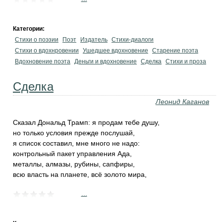
Категории:
Стихи о поэзии
Поэт
Издатель
Стихи-диалоги
Стихи о вдохнровении
Ушедшее вдохновение
Старение поэта
Вдохновение поэта
Деньги и вдохновение
Сделка
Стихи и проза
Сделка
Леонид Каганов
Сказал Дональд Трамп: я продам тебе душу,
но только условия прежде послушай,
я список составил, мне много не надо:
контрольный пакет управления Ада,
металлы, алмазы, рубины, сапфиры,
всю власть на планете, всё золото мира,
...