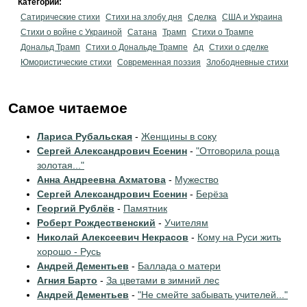
Категории:
Сатирические стихи
Стихи на злобу дня
Сделка
США и Украина
Стихи о войне с Украиной
Сатана
Трамп
Стихи о Трампе
Дональд Трамп
Стихи о Дональде Трампе
Ад
Стихи о сделке
Юмористические стихи
Современная поэзия
Злободневные стихи
Самое читаемое
Лариса Рубальская
-
Женщины в соку
Сергей Александрович Есенин
-
"Отговорила роща
золотая..."
Анна Андреевна Ахматова
-
Мужество
Сергей Александрович Есенин
-
Берёза
Георгий Рублёв
-
Памятник
Роберт Рождественский
-
Учителям
Николай Алексеевич Некрасов
-
Кому на Руси жить
хорошо - Русь
Андрей Дементьев
-
Баллада о матери
Агния Барто
-
За цветами в зимний лес
Андрей Дементьев
-
"Не смейте забывать учителей..."