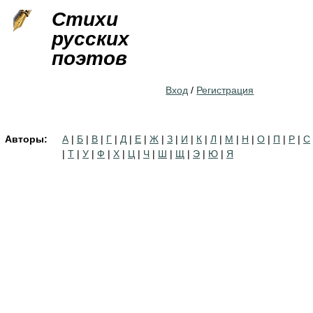
Jump to navigation
Стихи
русских
поэтов
Вход
/
Регистрация
Авторы:
А
|
Б
|
В
|
Г
|
Д
|
Е
|
Ж
|
З
|
И
|
К
|
Л
|
М
|
Н
|
О
|
П
|
Р
|
С
|
Т
|
У
|
Ф
|
Х
|
Ц
|
Ч
|
Ш
|
Щ
|
Э
|
Ю
|
Я