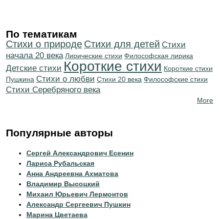
По тематикам
Стихи о природе
Стихи для детей
Cтихи
начала 20 века
Лирические стихи
Философская лирика
Короткие стихи
Детские стихи
Короткие стихи
Стихи о любви
Пушкина
Стихи 20 века
Философские стихи
Cтихи Серебряного века
More
Популярные авторы
Сергей Александрович Есенин
Лариса Рубальская
Анна Андреевна Ахматова
Владимир Высоцкий
Михаил Юрьевич Лермонтов
Александр Сергеевич Пушкин
Марина Цветаева