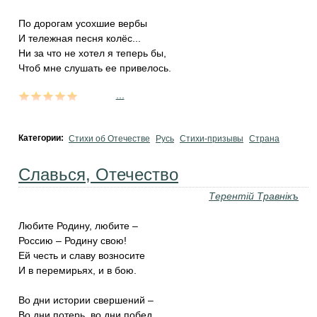
По дорогам усохшие вербы
И тележная песня колёс...
Ни за что не хотел я теперь бы,
Чтоб мне слушать ее привелось.
...
Категории:
Стихи об Отечестве
Русь
Стихи-призывы
Страна
Славься, Отечество
Терентiй Травнiкъ
Любите Родину, любите –
Россию – Родину свою!
Ей честь и славу возносите
И в перемирьях, и в бою.
Во дни истории свершений –
Во дни потерь, во дни побед