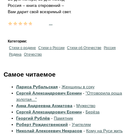
Россия – книга откровений –
Вам дарит свой всезримый свет.
...
Категории:
Стихи о родине
Стихи о России
Стихи об Отечестве
Россия
Родина
Отечество
Самое читаемое
Лариса Рубальская
-
Женщины в соку
Сергей Александрович Есенин
-
"Отговорила роща
золотая..."
Анна Андреевна Ахматова
-
Мужество
Сергей Александрович Есенин
-
Берёза
Георгий Рублёв
-
Памятник
Роберт Рождественский
-
Учителям
Николай Алексеевич Некрасов
-
Кому на Руси жить