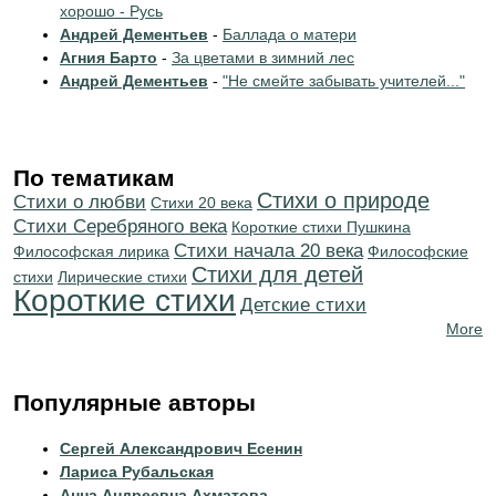
хорошо - Русь
Андрей Дементьев
-
Баллада о матери
Агния Барто
-
За цветами в зимний лес
Андрей Дементьев
-
"Не смейте забывать учителей..."
По тематикам
Стихи о природе
Стихи о любви
Стихи 20 века
Cтихи Серебряного века
Короткие стихи Пушкина
Cтихи начала 20 века
Философская лирика
Философские
Стихи для детей
стихи
Лирические стихи
Короткие стихи
Детские стихи
More
Популярные авторы
Сергей Александрович Есенин
Лариса Рубальская
Анна Андреевна Ахматова