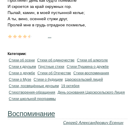
Проглянет день как будто поневоле
И скроется за край окружных гор.
Пылай, камин, в моей пустынной келье;
А ты, вино, осенней стужи друг,
Пролей мне в грудь отрадное похмелье,
...
Категории:
Стихи об осени
Стихи об одиночестве
Стихи об алкоголе
Стихи к друзьям
Грустные стихи
Стихи Пушкина о дружбе
Стихи о дружбе
Стихи об Отечестве
Стихи-воспоминания
Стихи о Музе
Стихи о будущем
Царскосельский лицей
Стихи, посвящённые друзьям
19 октября
Стихотворения-обращения
День основания Царскосельского Лицея
Стихи школьной программы
Воспоминание
Сергей Александрович Есенин