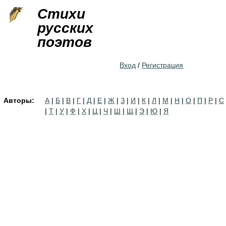
Jump to navigation
Стихи
русских
поэтов
Вход
/
Регистрация
Авторы:
А
|
Б
|
В
|
Г
|
Д
|
Е
|
Ж
|
З
|
И
|
К
|
Л
|
М
|
Н
|
О
|
П
|
Р
|
С
|
Т
|
У
|
Ф
|
Х
|
Ц
|
Ч
|
Ш
|
Щ
|
Э
|
Ю
|
Я