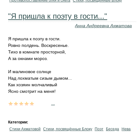
Противопоставление огня и снега
Стихи, посвящённые Блоку
"Я пришла к поэту в гости..."
Анна Андреевна Ахматова
Я пришла к поэту в гости.
Ровно полдень. Воскресенье.
Тихо в комнате просторной,
А за окнами мороз.
И малиновое солнце
Над лохматым сизым дымом...
Как хозяин молчаливый
Ясно смотрит на меня!
...
Категории:
Стихи Ахматовой
Стихи, посвящённые Блоку
Поэт
Беседа
Нева