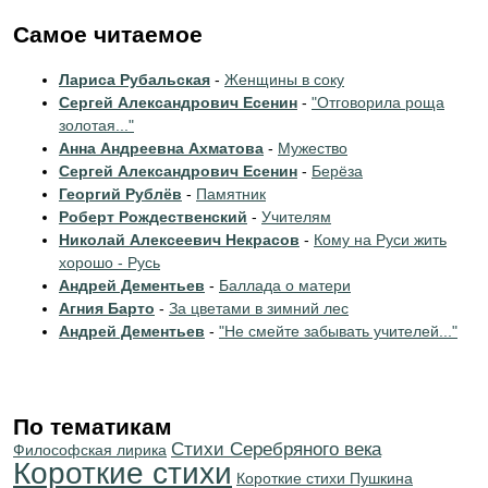
Самое читаемое
Лариса Рубальская
-
Женщины в соку
Сергей Александрович Есенин
-
"Отговорила роща
золотая..."
Анна Андреевна Ахматова
-
Мужество
Сергей Александрович Есенин
-
Берёза
Георгий Рублёв
-
Памятник
Роберт Рождественский
-
Учителям
Николай Алексеевич Некрасов
-
Кому на Руси жить
хорошо - Русь
Андрей Дементьев
-
Баллада о матери
Агния Барто
-
За цветами в зимний лес
Андрей Дементьев
-
"Не смейте забывать учителей..."
По тематикам
Cтихи Серебряного века
Философская лирика
Короткие стихи
Короткие стихи Пушкина