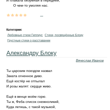
И плакала безумная в передней,
О чем-то умоляя нас.
...
Категории:
Любовные стихи Гиппиус
Стихи, посвящённые Блоку
Грустные стихи о расставании
Александру Блоку
Вячеслав Иванов
Ты царским поездом назвал
Заката огненное диво.
Ещё костёр не отпылал
И розы жалят: сердце живо.
Ещё в венце моём горю.
Ты ж, Феба список снежноликий,
Куда летишь, с такой музыкой,