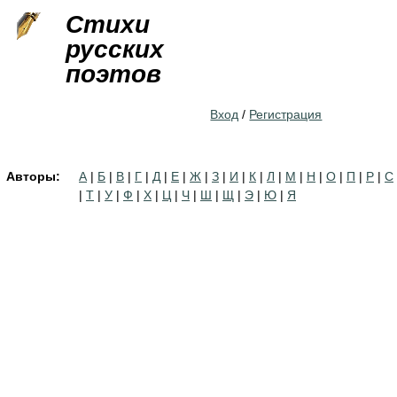
Jump to navigation
Стихи
русских
поэтов
Вход
/
Регистрация
Авторы:
А
|
Б
|
В
|
Г
|
Д
|
Е
|
Ж
|
З
|
И
|
К
|
Л
|
М
|
Н
|
О
|
П
|
Р
|
С
|
Т
|
У
|
Ф
|
Х
|
Ц
|
Ч
|
Ш
|
Щ
|
Э
|
Ю
|
Я