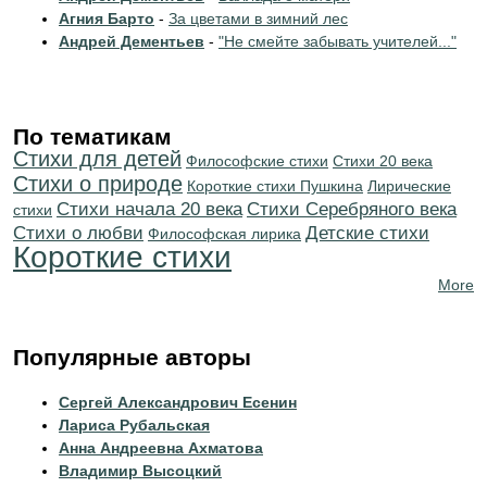
Агния Барто
-
За цветами в зимний лес
Андрей Дементьев
-
"Не смейте забывать учителей..."
По тематикам
Стихи для детей
Философские стихи
Стихи 20 века
Стихи о природе
Короткие стихи Пушкина
Лирические
Cтихи начала 20 века
Cтихи Серебряного века
стихи
Стихи о любви
Детские стихи
Философская лирика
Короткие стихи
More
Популярные авторы
Сергей Александрович Есенин
Лариса Рубальская
Анна Андреевна Ахматова
Владимир Высоцкий