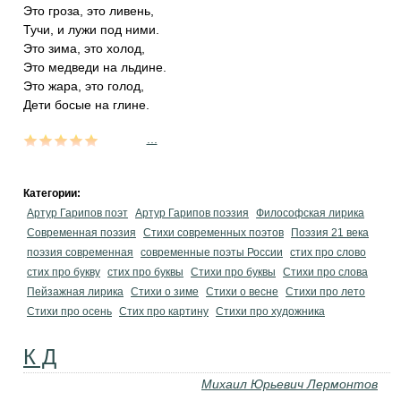
Это гроза, это ливень,
Тучи, и лужи под ними.
Это зима, это холод,
Это медведи на льдине.
Это жара, это голод,
Дети босые на глине.
...
Категории:
Артур Гарипов поэт
Артур Гарипов поэзия
Философская лирика
Современная поэзия
Стихи современных поэтов
Поэзия 21 века
поэзия современная
современные поэты России
стих про слово
стих про букву
стих про буквы
Стихи про буквы
Стихи про слова
Пейзажная лирика
Стихи о зиме
Стихи о весне
Стихи про лето
Стихи про осень
Стих про картину
Стихи про художника
К Д
Михаил Юрьевич Лермонтов