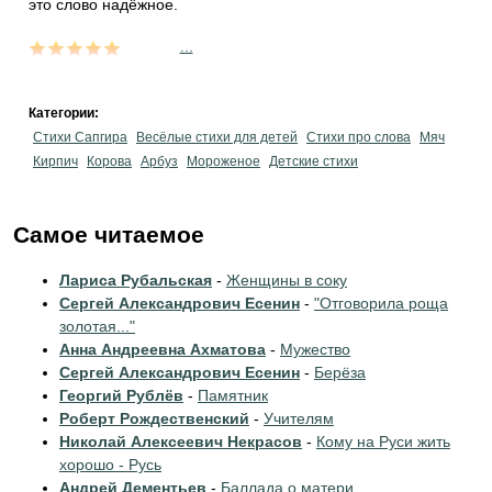
это слово надёжное.
...
Категории:
Стихи Сапгира
Весёлые стихи для детей
Стихи про слова
Мяч
Кирпич
Корова
Арбуз
Мороженое
Детские стихи
Самое читаемое
Лариса Рубальская
-
Женщины в соку
Сергей Александрович Есенин
-
"Отговорила роща
золотая..."
Анна Андреевна Ахматова
-
Мужество
Сергей Александрович Есенин
-
Берёза
Георгий Рублёв
-
Памятник
Роберт Рождественский
-
Учителям
Николай Алексеевич Некрасов
-
Кому на Руси жить
хорошо - Русь
Андрей Дементьев
-
Баллада о матери