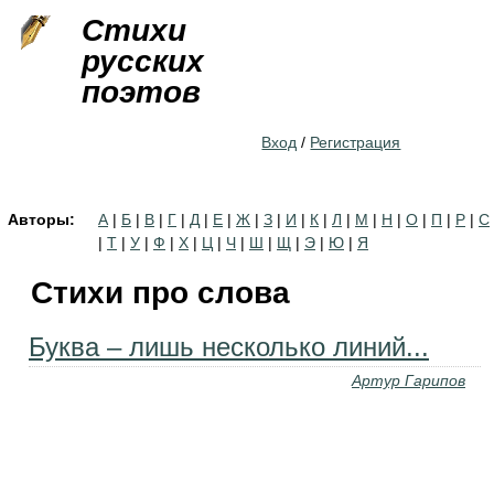
Jump to navigation
Стихи
русских
поэтов
Вход
/
Регистрация
Авторы:
А
|
Б
|
В
|
Г
|
Д
|
Е
|
Ж
|
З
|
И
|
К
|
Л
|
М
|
Н
|
О
|
П
|
Р
|
С
|
Т
|
У
|
Ф
|
Х
|
Ц
|
Ч
|
Ш
|
Щ
|
Э
|
Ю
|
Я
Стихи про слова
Буква – лишь несколько линий...
Артур Гарипов