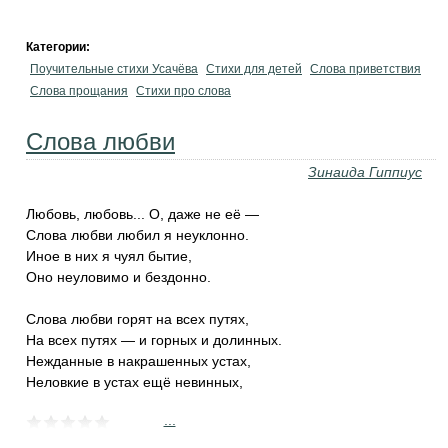
Категории:
Поучительные стихи Усачёва
Стихи для детей
Слова приветствия
Слова прощания
Стихи про слова
Слова любви
Зинаида Гиппиус
Любовь, любовь... О, даже не её —
Слова любви любил я неуклонно.
Иное в них я чуял бытие,
Оно неуловимо и бездонно.
Слова любви горят на всех путях,
На всех путях — и горных и долинных.
Нежданные в накрашенных устах,
Неловкие в устах ещё невинных,
...