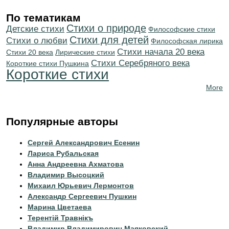
По тематикам
Стихи о природе
Детские стихи
Философские стихи
Стихи для детей
Стихи о любви
Философская лирика
Cтихи начала 20 века
Стихи 20 века
Лирические стихи
Cтихи Серебряного века
Короткие стихи Пушкина
Короткие стихи
More
Популярные авторы
Сергей Александрович Есенин
Лариса Рубальская
Анна Андреевна Ахматова
Владимир Высоцкий
Михаил Юрьевич Лермонтов
Александр Сергеевич Пушкин
Марина Цветаева
Терентiй Травнiкъ
Владимир Владимирович Маяковский