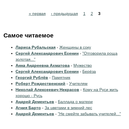
Pages
« первая
‹ предыдущая
1
2
3
Самое читаемое
Лариса Рубальская
-
Женщины в соку
Сергей Александрович Есенин
-
"Отговорила роща
золотая..."
Анна Андреевна Ахматова
-
Мужество
Сергей Александрович Есенин
-
Берёза
Георгий Рублёв
-
Памятник
Роберт Рождественский
-
Учителям
Николай Алексеевич Некрасов
-
Кому на Руси жить
хорошо - Русь
Андрей Дементьев
-
Баллада о матери
Агния Барто
-
За цветами в зимний лес
Андрей Дементьев
-
"Не смейте забывать учителей..."