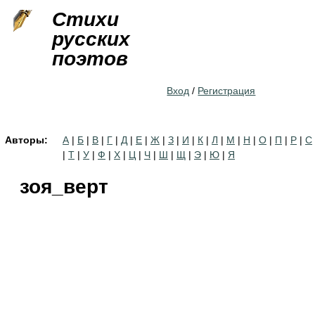
Jump to navigation
Стихи
русских
поэтов
Вход
/
Регистрация
Авторы:
А
|
Б
|
В
|
Г
|
Д
|
Е
|
Ж
|
З
|
И
|
К
|
Л
|
М
|
Н
|
О
|
П
|
Р
|
С
|
Т
|
У
|
Ф
|
Х
|
Ц
|
Ч
|
Ш
|
Щ
|
Э
|
Ю
|
Я
зоя_верт