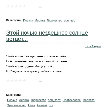
...
Категории:
Поэзия
Лирика
Творчество
зоя_верт
Этой ночью нездешнее солнце
встаёт...
Зоя Верт
Этой ночью нездешнее солнце встаёт,
Всё смолкает вокруг во святой тишине.
Этой ночью душа Иисусу поёт,
И Создатель миров улыбается мне.
...
Категории:
Поэзия
Лирика
Творчество
зоя_верт
Православие
Молитва
Христианство
Ночь
Ангелы
Бог