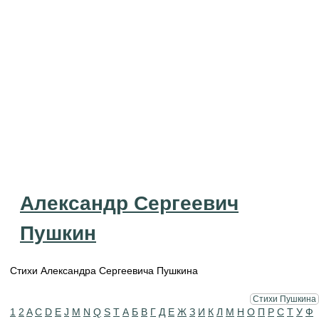
Александр Сергеевич
Пушкин
Стихи Александра Сергеевича Пушкина
Стихи Пушкина
1
2
A
C
D
E
J
M
N
Q
S
T
А
Б
В
Г
Д
Е
Ж
З
И
К
Л
М
Н
О
П
Р
С
Т
У
Ф