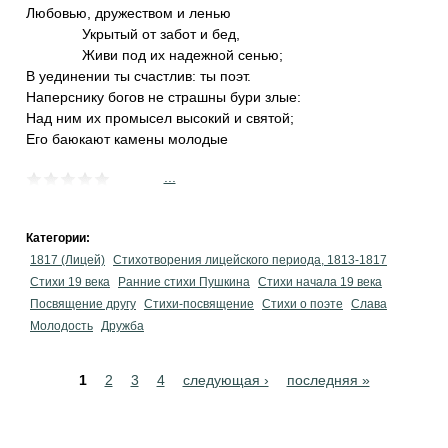
Любовью, дружеством и ленью
Укрытый от забот и бед,
Живи под их надежной сенью;
В уединении ты счастлив: ты поэт.
Наперснику богов не страшны бури злые:
Над ним их промысел высокий и святой;
Его баюкают камены молодые
...
Категории:
1817 (Лицей)
Стихотворения лицейского периода, 1813-1817
Стихи 19 века
Ранние стихи Пушкина
Cтихи начала 19 века
Посвящение другу
Стихи-посвящение
Стихи о поэте
Слава
Молодость
Дружба
Pages
1
2
3
4
следующая ›
последняя »