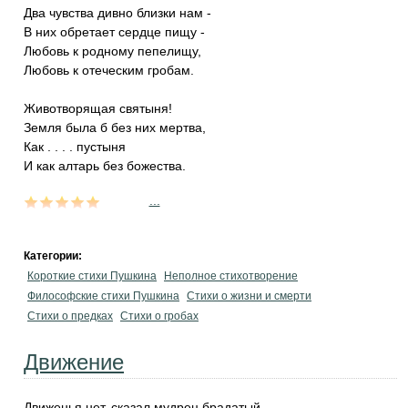
Два чувства дивно близки нам -
В них обретает сердце пищу -
Любовь к родному пепелищу,
Любовь к отеческим гробам.
Животворящая святыня!
Земля была б без них мертва,
Как . . . . пустыня
И как алтарь без божества.
...
Категории:
Короткие стихи Пушкина
Неполное стихотворение
Философские стихи Пушкина
Стихи о жизни и смерти
Стихи о предках
Стихи о гробах
Движение
Движенья нет, сказал мудрец брадатый.