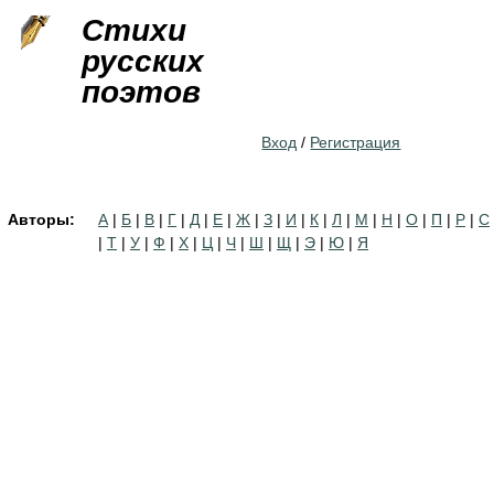
Jump to navigation
Стихи
русских
поэтов
Вход
/
Регистрация
Авторы:
А
|
Б
|
В
|
Г
|
Д
|
Е
|
Ж
|
З
|
И
|
К
|
Л
|
М
|
Н
|
О
|
П
|
Р
|
С
|
Т
|
У
|
Ф
|
Х
|
Ц
|
Ч
|
Ш
|
Щ
|
Э
|
Ю
|
Я