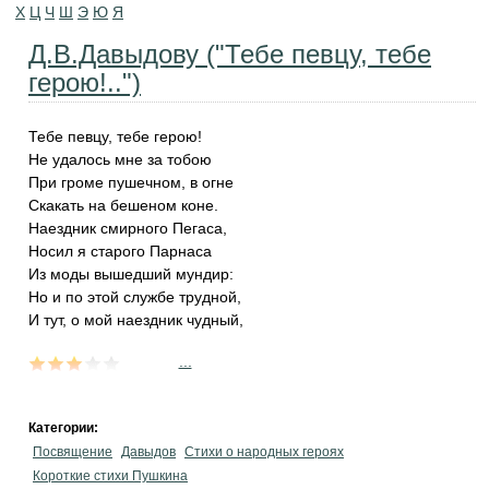
Х
Ц
Ч
Ш
Э
Ю
Я
Д.В.Давыдову ("Тебе певцу, тебе
герою!..")
Тебе певцу, тебе герою!
Не удалось мне за тобою
При громе пушечном, в огне
Скакать на бешеном коне.
Наездник смирного Пегаса,
Носил я старого Парнаса
Из моды вышедший мундир:
Но и по этой службе трудной,
И тут, о мой наездник чудный,
...
Категории:
Посвящение
Давыдов
Стихи о народных героях
Короткие стихи Пушкина