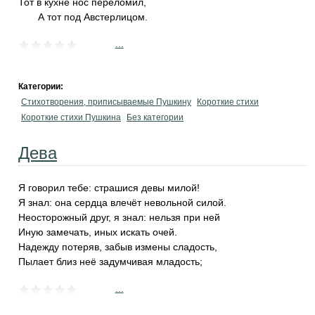
Тот в кухне нос переломил,
А тот под Австерлицом.
...
Категории:
Стихотворения, приписываемые Пушкину
Короткие стихи
Короткие стихи Пушкина
Без категории
Дева
Я говорил тебе: страшися девы милой!
Я знал: она сердца влечёт невольной силой.
Неосторожный друг, я знал: нельзя при ней
Иную замечать, иных искать очей.
Надежду потеряв, забыв измены сладость,
Пылает близ неё задумчивая младость;
...