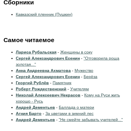
Сборники
Кавказский пленник (Пушкин)
Самое читаемое
Лариса Рубальская
-
Женщины в соку
Сергей Александрович Есенин
-
"Отговорила роща
золотая..."
Анна Андреевна Ахматова
-
Мужество
Сергей Александрович Есенин
-
Берёза
Георгий Рублёв
-
Памятник
Роберт Рождественский
-
Учителям
Николай Алексеевич Некрасов
-
Кому на Руси жить
хорошо - Русь
Андрей Дементьев
-
Баллада о матери
Агния Барто
-
За цветами в зимний лес
Андрей Дементьев
-
"Не смейте забывать учителей..."