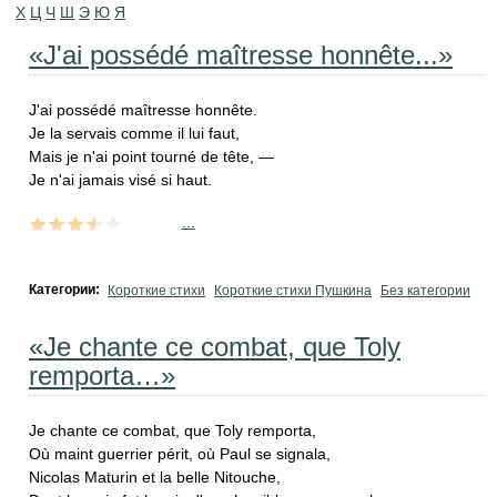
Х
Ц
Ч
Ш
Э
Ю
Я
«J'ai possédé maîtresse honnête...»
J'ai possédé maîtresse honnête.
Je la servais comme il lui faut,
Mais je n'ai point tourné de tête, —
Je n'ai jamais visé si haut.
...
Категории:
Короткие стихи
Короткие стихи Пушкина
Без категории
«Je chante ce combat, que Toly
remporta…»
Je chante ce combat, que Toly remporta,
Où maint guerrier périt, où Paul se signala,
Nicolas Maturin et la belle Nitouche,