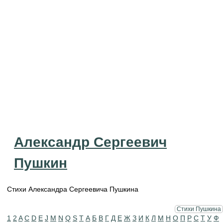
Александр Сергеевич
Пушкин
Стихи Александра Сергеевича Пушкина
Стихи Пушкина
1
2
A
C
D
E
J
M
N
Q
S
T
А
Б
В
Г
Д
Е
Ж
З
И
К
Л
М
Н
О
П
Р
С
Т
У
Ф