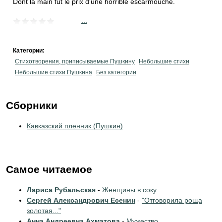
Dont la main fut le prix d'une horrible escarmouche.
...
Категории:
Стихотворения, приписываемые Пушкину
Небольшие стихи
Небольшие стихи Пушкина
Без категории
Сборники
Кавказский пленник (Пушкин)
Самое читаемое
Лариса Рубальская
-
Женщины в соку
Сергей Александрович Есенин
-
"Отговорила роща
золотая..."
Анна Андреевна Ахматова
-
Мужество