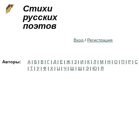
Jump to navigation
Стихи
русских
поэтов
Вход
/
Регистрация
Авторы:
А
|
Б
|
В
|
Г
|
Д
|
Е
|
Ж
|
З
|
И
|
К
|
Л
|
М
|
Н
|
О
|
П
|
Р
|
С
|
Т
|
У
|
Ф
|
Х
|
Ц
|
Ч
|
Ш
|
Щ
|
Э
|
Ю
|
Я