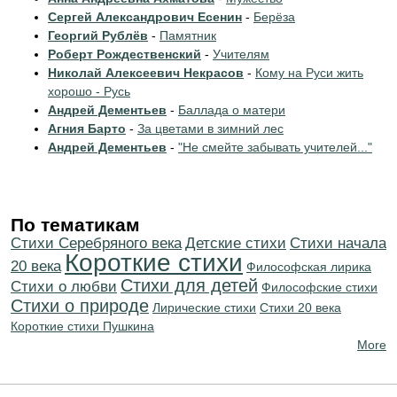
Сергей Александрович Есенин
-
Берёза
Георгий Рублёв
-
Памятник
Роберт Рождественский
-
Учителям
Николай Алексеевич Некрасов
-
Кому на Руси жить
хорошо - Русь
Андрей Дементьев
-
Баллада о матери
Агния Барто
-
За цветами в зимний лес
Андрей Дементьев
-
"Не смейте забывать учителей..."
По тематикам
Cтихи Серебряного века
Детские стихи
Cтихи начала
Короткие стихи
20 века
Философская лирика
Стихи для детей
Стихи о любви
Философские стихи
Стихи о природе
Лирические стихи
Стихи 20 века
Короткие стихи Пушкина
More