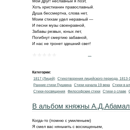
Мой друг! неславный я поэт,
Хоть христианин православный.
Душа бессмертна, слова нет,
Моим стихам удел неравный —
И песни музы своенравной,
Забавы резвых, юных лет,
Погибнут смертию забавной,
И нас не тронет здешний свет!
...
Категории:
1817 (Лицей)
Стихотворения лицейского периода, 1813-
Ранние стихи Пушкина
Cтихи начала 19 века
Стихи в а
Стихи-посвящения
Философские стихи
Стихи о славе
В альбом княжны А.Д.Абамал
Когда-то (помню с умиленьем)
Я смел вас няньчить с восхищеньем,