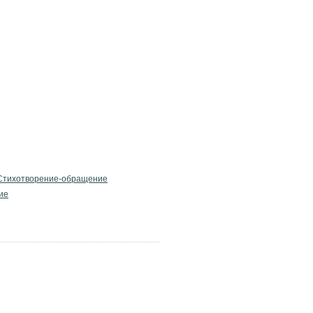
Стихотворение-обращение
ие