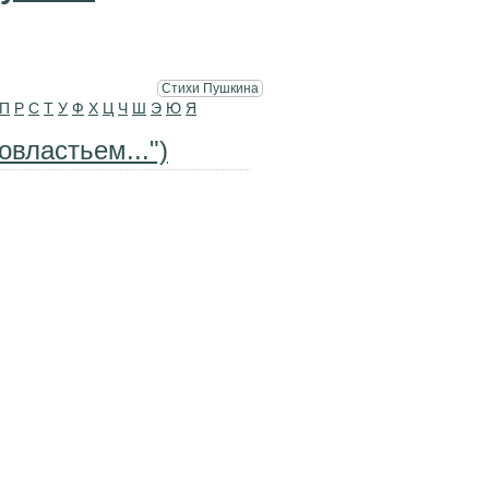
Стихи Пушкина
П
Р
С
Т
У
Ф
Х
Ц
Ч
Ш
Э
Ю
Я
властьем...")