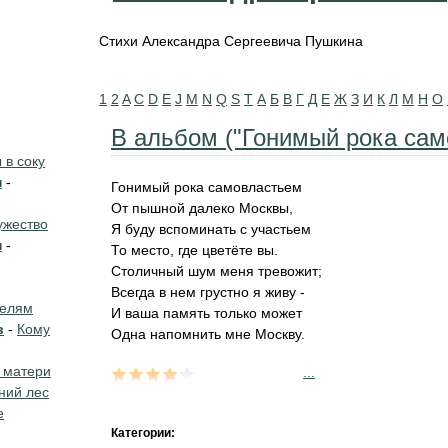
Стихи Александра Сергеевича Пушкина
1
2
A
C
D
E
J
M
N
Q
S
T
А
Б
В
Г
Д
Е
Ж
З
И
К
Л
М
Н
О
В альбом ("Гонимый рока само
в соку
н
-
Гонимый рока самовластьем
От пышной далеко Москвы,
жество
Я буду вспоминать с участьем
н
-
То место, где цветёте вы.
Столичный шум меня тревожит;
Всегда в нем грустно я живу -
телям
И ваша память только может
в
-
Кому
Одна напомнить мне Москву.
 матери
...
ний лес
е
Категории: