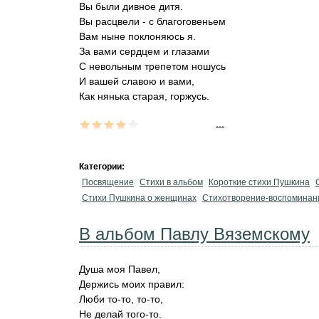
Вы были дивное дитя.
Вы расцвели - с благоговеньем
Вам ныне поклоняюсь я.
За вами сердцем и глазами
С невольным трепетом ношусь
И вашей славою и вами,
Как нянька старая, горжусь.
...
Категории:
Посвящение
Стихи в альбом
Короткие стихи Пушкина
Стихи Пушкина о женщинах
Стихотворение-воспоминан
В альбом Павлу Вяземскому
Душа моя Павел,
Держись моих правил:
Люби то-то, то-то,
Не делай того-то.