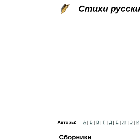
Стихи русск
Авторы:
А
|
Б
|
В
|
Г
|
Д
|
Е
|
Ж
|
З
|
И
Сборники