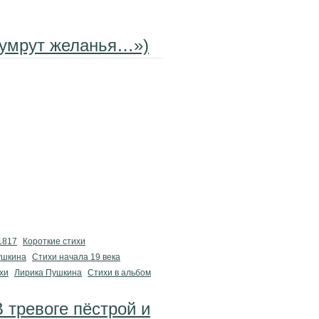
 умрут желанья…»)
1817
Короткие стихи
ушкина
Cтихи начала 19 века
хи
Лирика Пушкина
Стихи в альбом
 тревоге пёстрой и