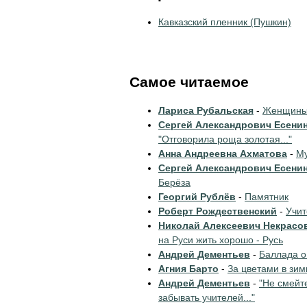
Кавказский пленник (Пушкин)
Самое читаемое
Лариса Рубальская
-
Женщины 
Сергей Александрович Есени
"Отговорила роща золотая..."
Анна Андреевна Ахматова
-
Му
Сергей Александрович Есени
Берёза
Георгий Рублёв
-
Памятник
Роберт Рождественский
-
Учи
Николай Алексеевич Некрасо
на Руси жить хорошо - Русь
Андрей Дементьев
-
Баллада о
Агния Барто
-
За цветами в зим
Андрей Дементьев
-
"Не смейт
забывать учителей..."