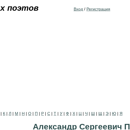
Jump to navigation
их поэтов
Вход
/
Регистрация
|
К
|
Л
|
М
|
Н
|
О
|
П
|
Р
|
С
|
Т
|
У
|
Ф
|
Х
|
Ц
|
Ч
|
Ш
|
Щ
|
Э
|
Ю
|
Я
Александр Сергеевич 