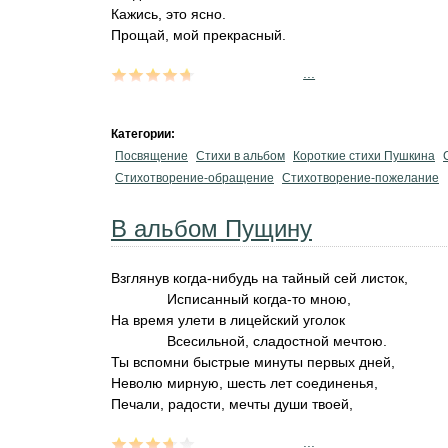
Кажись, это ясно.
Прощай, мой прекрасный.
...
Категории:
Посвящение
Стихи в альбом
Короткие стихи Пушкина
Стихотворение-обращение
Стихотворение-пожелание
В альбом Пущину
Взглянув когда-нибудь на тайный сей листок,
Исписанный когда-то мною,
На время улети в лицейский уголок
Всесильной, сладостной мечтою.
Ты вспомни быстрые минуты первых дней,
Неволю мирную, шесть лет соединенья,
Печали, радости, мечты души твоей,
...