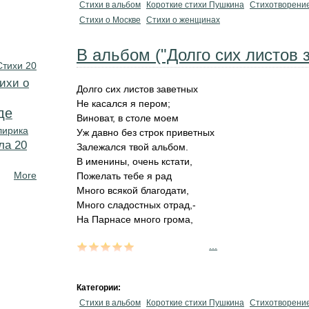
Стихи в альбом
Короткие стихи Пушкина
Стихотворени
Стихи о Москве
Стихи о женщинах
В альбом ("Долго сих листов з
Стихи 20
ихи о
Долго сих листов заветных
Не касался я пером;
де
Виноват, в столе моем
лирика
Уж давно без строк приветных
ла 20
Залежался твой альбом.
В именины, очень кстати,
More
Пожелать тебе я рад
Много всякой благодати,
Много сладостных отрад,-
На Парнасе много грома,
...
Категории:
Стихи в альбом
Короткие стихи Пушкина
Стихотворени