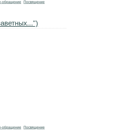
е-обращение
Посвящение
аветных...")
е-обращение
Посвящение