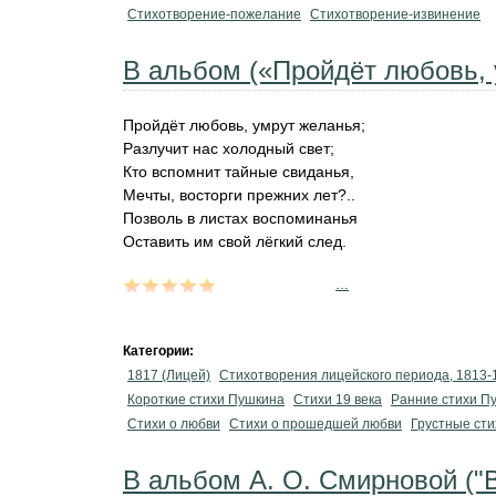
Стихотворение-пожелание
Стихотворение-извинение
В альбом («Пройдёт любовь,
Пройдёт любовь, умрут желанья;
Разлучит нас холодный свет;
Кто вспомнит тайные свиданья,
Мечты, восторги прежних лет?..
Позволь в листах воспоминанья
Оставить им свой лёгкий след.
...
Категории:
1817 (Лицей)
Стихотворения лицейского периода, 1813-
Короткие стихи Пушкина
Стихи 19 века
Ранние стихи П
Стихи о любви
Стихи о прошедшей любви
Грустные сти
В альбом А. О. Смирновой ("В