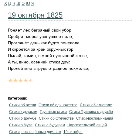
Х
Ц
Ч
Ш
Э
Ю
Я
19 октября 1825
Роняет лес багряный свой убор,
Сребрит мороз увянувшее поле,
Проглянет день как будто поневоле
И скроется за край окружных гор.
Пылай, камин, в моей пустынной келье;
А ты, вино, осенней стужи друг,
Пролей мне в грудь отрадное похмелье,
...
Категории:
Стихи об осени
Стихи об одиночестве
Стихи об алкоголе
Стихи к друзьям
Грустные стихи
Стихи Пушкина о дружбе
Стихи о дружбе
Стихи об Отечестве
Стихи-воспоминания
Стихи о Музе
Стихи о будущем
Царскосельский лицей
Стихи, посвящённые друзьям
19 октября