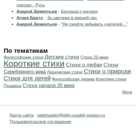
хорошо - Русь
Андрей Дементьев
-
Баллада о матери
Агния Барто
-
За цветами в зимний лес
Андрей Дементьев
-
"Не смейте забывать учителей..."
По тематикам
Детские стихи
Философские стихи
Стихи 20 века
Короткие стихи
Стихи о любви
Cтихи
Стихи о природе
Серебряного века
Лирические стихи
Стихи для детей
Философская лирика
Короткие стихи
Cтихи начала 20 века
Пушкина
More
Карта сайта
webmaster@stihi-russkih-poetov.ru
Пользовательское соглашение