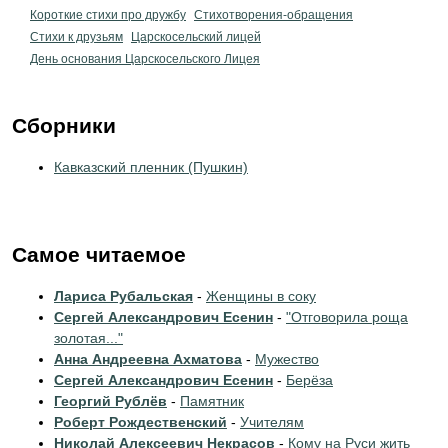
Короткие стихи про дружбу
Стихотворения-обращения
Стихи к друзьям
Царскосельский лицей
День основания Царскосельского Лицея
Сборники
Кавказский пленник (Пушкин)
Самое читаемое
Лариса Рубальская
-
Женщины в соку
Сергей Александрович Есенин
-
"Отговорила роща
золотая..."
Анна Андреевна Ахматова
-
Мужество
Сергей Александрович Есенин
-
Берёза
Георгий Рублёв
-
Памятник
Роберт Рождественский
-
Учителям
Николай Алексеевич Некрасов
-
Кому на Руси жить