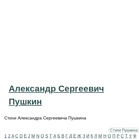
Александр Сергеевич
Пушкин
Стихи Александра Сергеевича Пушкина
Стихи Пушкина
1
2
A
C
D
E
J
M
N
Q
S
T
А
Б
В
Г
Д
Е
Ж
З
И
К
Л
М
Н
О
П
Р
С
Т
У
Ф