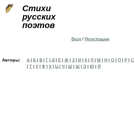
Jump to navigation
Стихи
русских
поэтов
Вход
/
Регистрация
Авторы:
А
|
Б
|
В
|
Г
|
Д
|
Е
|
Ж
|
З
|
И
|
К
|
Л
|
М
|
Н
|
О
|
П
|
Р
|
С
|
Т
|
У
|
Ф
|
Х
|
Ц
|
Ч
|
Ш
|
Щ
|
Э
|
Ю
|
Я