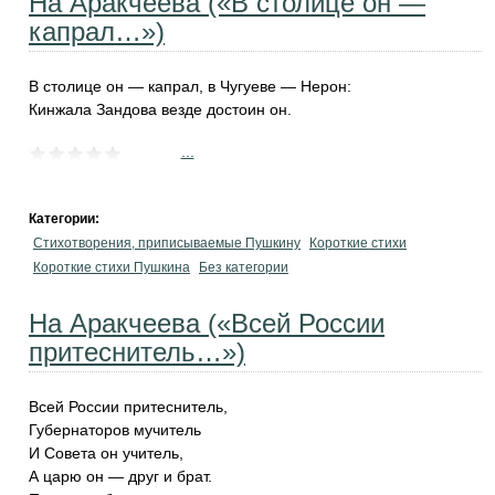
На Аракчеева («В столице он —
капрал…»)
В столице он — капрал, в Чугуеве — Нерон:
Кинжала Зандова везде достоин он.
...
Категории:
Стихотворения, приписываемые Пушкину
Короткие стихи
Короткие стихи Пушкина
Без категории
На Аракчеева («Всей России
притеснитель…»)
Всей России притеснитель,
Губернаторов мучитель
И Совета он учитель,
А царю он — друг и брат.