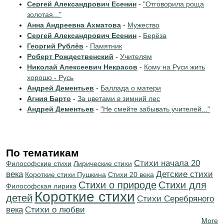
Сергей Александрович Есенин
-
"Отговорила роща
золотая..."
Анна Андреевна Ахматова
-
Мужество
Сергей Александрович Есенин
-
Берёза
Георгий Рублёв
-
Памятник
Роберт Рождественский
-
Учителям
Николай Алексеевич Некрасов
-
Кому на Руси жить
хорошо - Русь
Андрей Дементьев
-
Баллада о матери
Агния Барто
-
За цветами в зимний лес
Андрей Дементьев
-
"Не смейте забывать учителей..."
По тематикам
Cтихи начала 20
Философские стихи
Лирические стихи
века
Детские стихи
Короткие стихи Пушкина
Стихи 20 века
Стихи о природе
Стихи для
Философская лирика
Короткие стихи
детей
Cтихи Серебряного
века
Стихи о любви
More