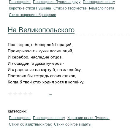
Посвящение
Посвящение Пушкина другу
Посвящение поэту
Короткие стихи Пушкина
Стихи о творчестве
Ремесло поэта
Стихотворение-обращение
На Великопольского
Поэт-игрок, о Беверлей-Гораций,
Проигрывал ты кучки ассигнаций,
И серебро, наследие отцов,
И лошадей, и даже кучеров -
И с радостью на карту б, на злодейку,
Поставил бы тетрадь своих стихов,
Когда б твой стих ходил хотя в копейку.
...
Категории:
Посвящение
Посвящение поэту
Короткие стихи Пушкина
Стихи об азартных играх
Стихи об игре в карты