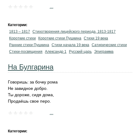
...
Категории:
1813 – 1817
Стихотворения лицейского периода, 1813-1817
Короткие стихи
Короткие стихи Пушкина
Стихи 19 века
Ранние стихи Пушкина
Cтихи начала 19 века
Сатирические стихи
Стихи-посвящения
Александр 1
Русский царь
Эпиграмма
На Булгарина
Говоришь: за бочку рома
Не завидное добро.
Ты дороже, сидя дома,
Продаёшь свое перо.
...
Категории: