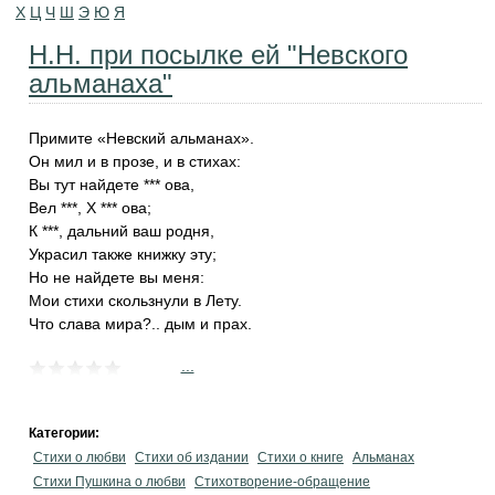
Х
Ц
Ч
Ш
Э
Ю
Я
Н.Н. при посылке ей "Невского
альманаха"
Примите «Невский альманах».
Он мил и в прозе, и в стихах:
Вы тут найдете *** ова,
Вел ***, X *** ова;
К ***, дальний ваш родня,
Украсил также книжку эту;
Но не найдете вы меня:
Мои стихи скользнули в Лету.
Что слава мира?.. дым и прах.
...
Категории:
Стихи о любви
Стихи об издании
Стихи о книге
Альманах
Стихи Пушкина о любви
Стихотворение-обращение