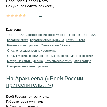
Полон злобы, полон мести,
Без ума, без чувств, без чести,
...
Категории:
1817 – 1820
Стихотворения петербургского периода, 1817-1820
Короткие стихи
Короткие стихи Пушкина
Стихи 19 века
Ранние стихи Пушкина
Cтихи начала 19 века
Стихи о государственных деятелях
Стихи Пушкина о государственных деятелях
Матерные стихи
Матерные стихи Пушкина
Сатирические стихи
Злая сатира
Сатирические стихи Пушкина
На Аракчеева («Всей России
притеснитель…»)
Всей России притеснитель,
Губернаторов мучитель
И Совета он учитель,