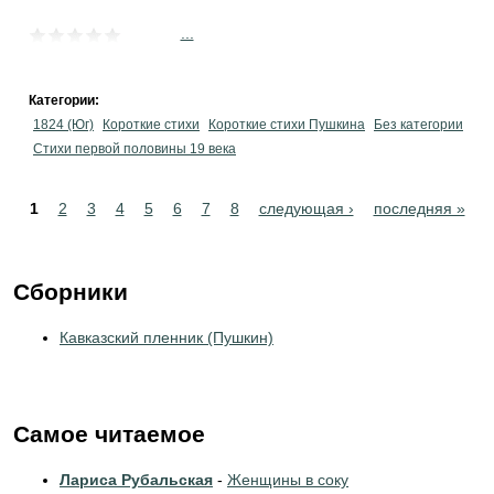
...
Категории:
1824 (Юг)
Короткие стихи
Короткие стихи Пушкина
Без категории
Cтихи первой половины 19 века
Pages
1
2
3
4
5
6
7
8
следующая ›
последняя »
Сборники
Кавказский пленник (Пушкин)
Самое читаемое
Лариса Рубальская
-
Женщины в соку