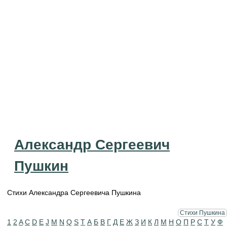
Александр Сергеевич
Пушкин
Стихи Александра Сергеевича Пушкина
Стихи Пушкина
1
2
A
C
D
E
J
M
N
Q
S
T
А
Б
В
Г
Д
Е
Ж
З
И
К
Л
М
Н
О
П
Р
С
Т
У
Ф