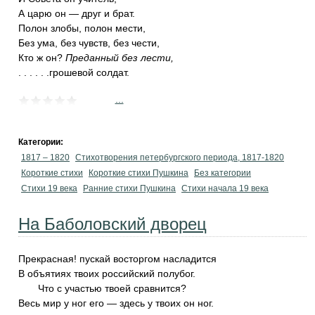
А царю он — друг и брат.
Полон злобы, полон мести,
Без ума, без чувств, без чести,
Кто ж он?
Преданный без лести,
. . . . . .грошевой солдат.
...
Категории:
1817 – 1820
Стихотворения петербургского периода, 1817-1820
Короткие стихи
Короткие стихи Пушкина
Без категории
Стихи 19 века
Ранние стихи Пушкина
Cтихи начала 19 века
На Баболовский дворец
Прекрасная! пускай восторгом насладится
В объятиях твоих российский полубог.
Что с участью твоей сравнится?
Весь мир у ног его — здесь у твоих он ног.