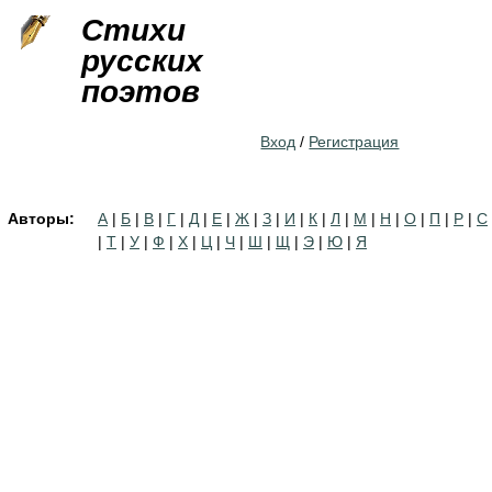
Jump to navigation
Стихи
русских
поэтов
Вход
/
Регистрация
Авторы:
А
|
Б
|
В
|
Г
|
Д
|
Е
|
Ж
|
З
|
И
|
К
|
Л
|
М
|
Н
|
О
|
П
|
Р
|
С
|
Т
|
У
|
Ф
|
Х
|
Ц
|
Ч
|
Ш
|
Щ
|
Э
|
Ю
|
Я