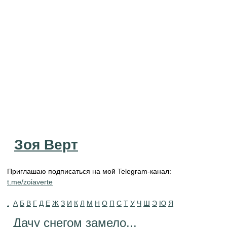
Зоя Верт
Приглашаю подписаться на мой Telegram-канал:
t.me/zoiaverte
.
А
Б
В
Г
Д
Е
Ж
З
И
К
Л
М
Н
О
П
С
Т
У
Ч
Ш
Э
Ю
Я
Дачу снегом замело...