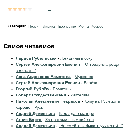
...
Категории:
Поэзия
Лирика
Творчество
Мечта
Космос
Самое читаемое
Лариса Рубальская
-
Женщины в соку
Сергей Александрович Есенин
-
"Отговорила роща
золотая..."
Анна Андреевна Ахматова
-
Мужество
Сергей Александрович Есенин
-
Берёза
Георгий Рублёв
-
Памятник
Роберт Рождественский
-
Учителям
Николай Алексеевич Некрасов
-
Кому на Руси жить
хорошо - Русь
Андрей Дементьев
-
Баллада о матери
Агния Барто
-
За цветами в зимний лес
Андрей Дементьев
-
"Не смейте забывать учителей..."