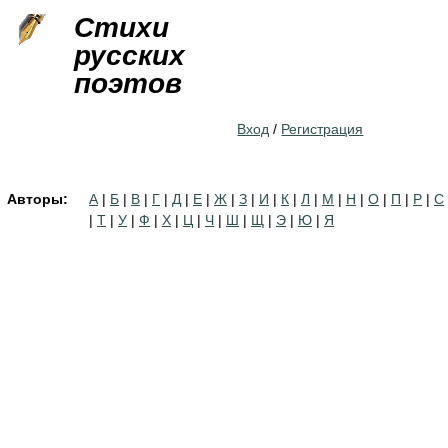
Jump to navigation
Стихи
русских
поэтов
Вход
/
Регистрация
Авторы:
А
|
Б
|
В
|
Г
|
Д
|
Е
|
Ж
|
З
|
И
|
К
|
Л
|
М
|
Н
|
О
|
П
|
Р
|
С
|
Т
|
У
|
Ф
|
Х
|
Ц
|
Ч
|
Ш
|
Щ
|
Э
|
Ю
|
Я