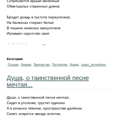
Сотрясаются крыши железные
Обветшалых старинных домов.
Бродит дождь в пустоте переулочков,
На балконах стирает бельё,
В тишине нежилых закоулочков
Изливает сиротство своё.
...
Категории:
Поэзия
Лирика
Творчество
Петербург
Дождь
санкт_петербург
Душа, о таинственной песне
мечтая...
Душа, о таинственной песне мечтая,
Сидит в уголочке, грустит одиноко.
А в космосе тёмном, пространстве далёком,
Сияет, искрится звезда золотая.