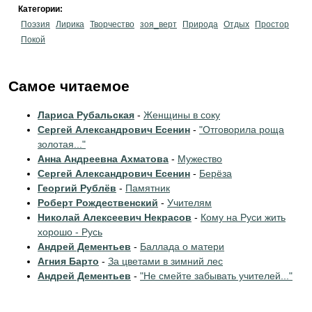
Категории:
Поэзия
Лирика
Творчество
зоя_верт
Природа
Отдых
Простор
Покой
Самое читаемое
Лариса Рубальская
-
Женщины в соку
Сергей Александрович Есенин
-
"Отговорила роща
золотая..."
Анна Андреевна Ахматова
-
Мужество
Сергей Александрович Есенин
-
Берёза
Георгий Рублёв
-
Памятник
Роберт Рождественский
-
Учителям
Николай Алексеевич Некрасов
-
Кому на Руси жить
хорошо - Русь
Андрей Дементьев
-
Баллада о матери
Агния Барто
-
За цветами в зимний лес
Андрей Дементьев
-
"Не смейте забывать учителей..."