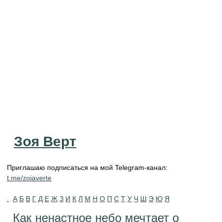
Зоя Верт
Приглашаю подписаться на мой Telegram-канал:
t.me/zoiaverte
.
А
Б
В
Г
Д
Е
Ж
З
И
К
Л
М
Н
О
П
С
Т
У
Ч
Ш
Э
Ю
Я
Как ненастное небо мечтает о