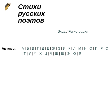
Jump to navigation
Стихи
русских
поэтов
Вход
/
Регистрация
Авторы:
А
|
Б
|
В
|
Г
|
Д
|
Е
|
Ж
|
З
|
И
|
К
|
Л
|
М
|
Н
|
О
|
П
|
Р
|
С
|
Т
|
У
|
Ф
|
Х
|
Ц
|
Ч
|
Ш
|
Щ
|
Э
|
Ю
|
Я