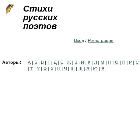
Jump to navigation
Стихи
русских
поэтов
Вход
/
Регистрация
Авторы:
А
|
Б
|
В
|
Г
|
Д
|
Е
|
Ж
|
З
|
И
|
К
|
Л
|
М
|
Н
|
О
|
П
|
Р
|
С
|
Т
|
У
|
Ф
|
Х
|
Ц
|
Ч
|
Ш
|
Щ
|
Э
|
Ю
|
Я