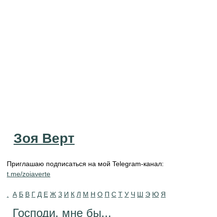
Зоя Верт
Приглашаю подписаться на мой Telegram-канал:
t.me/zoiaverte
.
А
Б
В
Г
Д
Е
Ж
З
И
К
Л
М
Н
О
П
С
Т
У
Ч
Ш
Э
Ю
Я
Господи, мне бы...