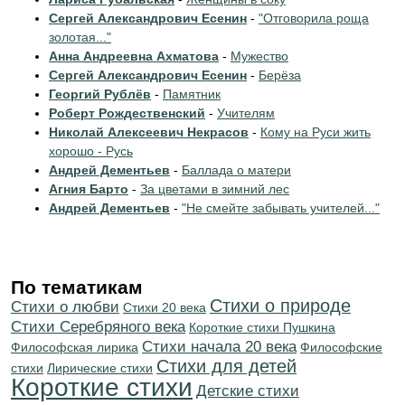
Сергей Александрович Есенин
-
"Отговорила роща
золотая..."
Анна Андреевна Ахматова
-
Мужество
Сергей Александрович Есенин
-
Берёза
Георгий Рублёв
-
Памятник
Роберт Рождественский
-
Учителям
Николай Алексеевич Некрасов
-
Кому на Руси жить
хорошо - Русь
Андрей Дементьев
-
Баллада о матери
Агния Барто
-
За цветами в зимний лес
Андрей Дементьев
-
"Не смейте забывать учителей..."
По тематикам
Стихи о природе
Стихи о любви
Стихи 20 века
Cтихи Серебряного века
Короткие стихи Пушкина
Cтихи начала 20 века
Философская лирика
Философские
Стихи для детей
стихи
Лирические стихи
Короткие стихи
Детские стихи