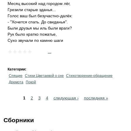
Месяц высокий над городом лёг,
Грезили старые зданья...
Голос ваш был безучастно-далёк:
- "Хочется спать. До свиданья".
Были друзья мы иль были враги?
Рук было кратко пожатье,
Сухо звучали по камню шаги
...
Категории:
Спящие
Стихи Цветаевой о сне
Стихотворение-обращение
Дремота
Покой
Pages
1
2
3
4
следующая ›
последняя »
Сборники