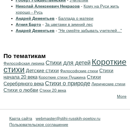
Роберт Рождественский
-
Учителям
Николай Алексеевич Некрасов
-
Кому на Руси жить
хорошо - Русь
Андрей Дементьев
-
Баллада о матери
Агния Барто
-
За цветами в зимний лес
Андрей Дементьев
-
"Не смейте забывать учителей..."
По тематикам
Короткие
Стихи для детей
Философская лирика
стихи
Детские стихи
Cтихи
Философские стихи
начала 20 века
Cтихи
Короткие стихи Пушкина
Стихи о природе
Серебряного века
Лирические стихи
Стихи о любви
Стихи 20 века
More
Карта сайта
webmaster@stihi-russkih-poetov.ru
Пользовательское соглашение