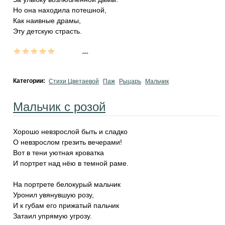
Но она находила потешной,
Как наивные драмы,
Эту детскую страсть.
...
Категории:
Стихи Цветаевой
Паж
Рыцарь
Мальчик
Мальчик с розой
Хорошо невзрослой быть и сладко
О невзрослом грезить вечерами!
Вот в тени уютная кроватка
И портрет над нёю в темной раме.
На портрете белокурый мальчик
Уронил увянувшую розу,
И к губам его прижатый пальчик
Затаил упрямую угрозу.