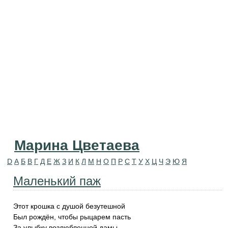
Марина Цветаева
D
А
Б
В
Г
Д
Е
Ж
З
И
К
Л
М
Н
О
П
Р
С
Т
У
Х
Ц
Ч
Э
Ю
Я
Маленький паж
Этот крошка с душой безутешной
Был рождён, чтобы рыцарем пасть
За улыбку возлюбленной дамы.