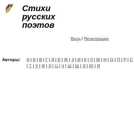
Jump to navigation
Стихи
русских
поэтов
Вход
/
Регистрация
Авторы:
А
|
Б
|
В
|
Г
|
Д
|
Е
|
Ж
|
З
|
И
|
К
|
Л
|
М
|
Н
|
О
|
П
|
Р
|
С
|
Т
|
У
|
Ф
|
Х
|
Ц
|
Ч
|
Ш
|
Щ
|
Э
|
Ю
|
Я