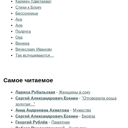
Кармен (Цветаева)
Стихи к Блоку
Бессонница
Асе
Але
Подруга
Ока
Венера
Вячеславу Иванову
Так вслушиваются…
Самое читаемое
Лариса Рубальская
-
Женщины в соку
Сергей Александрович Есенин
-
"Отговорила роща
золотая..."
Анна Андреевна Ахматова
-
Мужество
Сергей Александрович Есенин
-
Берёза
Георгий Рублёв
-
Памятник