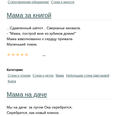
Стихотворение-обращение
Стихи о юности
Мама за книгой
...Сдавленный шёпот... Сверканье кинжала.
- "Мама, построй мне из кубиков домик!"
Мама взволнованно к сердцу прижала
Маленький томик.
...
Категории:
Стихи о чтении
Стихи о детях
Мама
Небольшие стихи Цветаевой
Книга
Мама на даче
Мы на даче: за лугом Ока серебрится,
Серебрится, как новый клинок.