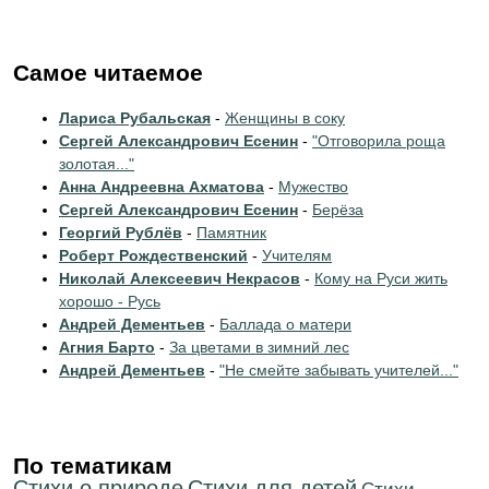
Самое читаемое
Лариса Рубальская
-
Женщины в соку
Сергей Александрович Есенин
-
"Отговорила роща
золотая..."
Анна Андреевна Ахматова
-
Мужество
Сергей Александрович Есенин
-
Берёза
Георгий Рублёв
-
Памятник
Роберт Рождественский
-
Учителям
Николай Алексеевич Некрасов
-
Кому на Руси жить
хорошо - Русь
Андрей Дементьев
-
Баллада о матери
Агния Барто
-
За цветами в зимний лес
Андрей Дементьев
-
"Не смейте забывать учителей..."
По тематикам
Стихи о природе
Стихи для детей