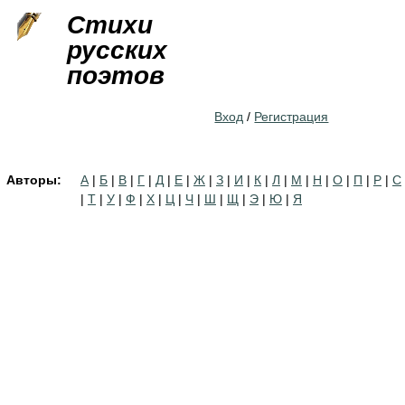
Jump to navigation
Стихи
русских
поэтов
Вход
/
Регистрация
Авторы:
А
|
Б
|
В
|
Г
|
Д
|
Е
|
Ж
|
З
|
И
|
К
|
Л
|
М
|
Н
|
О
|
П
|
Р
|
С
|
Т
|
У
|
Ф
|
Х
|
Ц
|
Ч
|
Ш
|
Щ
|
Э
|
Ю
|
Я