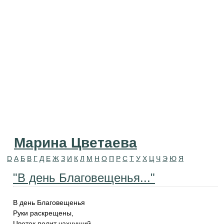
Марина Цветаева
D
А
Б
В
Г
Д
Е
Ж
З
И
К
Л
М
Н
О
П
Р
С
Т
У
Х
Ц
Ч
Э
Ю
Я
"В день Благовещенья..."
В день Благовещенья
Руки раскрещены,
Цветок полит чахнущий,