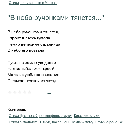
Стихи, написанные в Москве
"В небо ручонками тянется..."
В небо ручонками тянется,
Строит в песке купола...
Нежно вечерняя странница
В небо его позвала.
Пусть на земле увядание,
Над колыбелькою крест!
Мальчик ушёл на свидание
С самою нежной из звезд.
...
Категории:
Стихи Цветаевой, посвящённые мужу
Короткие стихи
Стихи о мальчике
Стихи, посвящённые любимому
Стихи о ребёнке