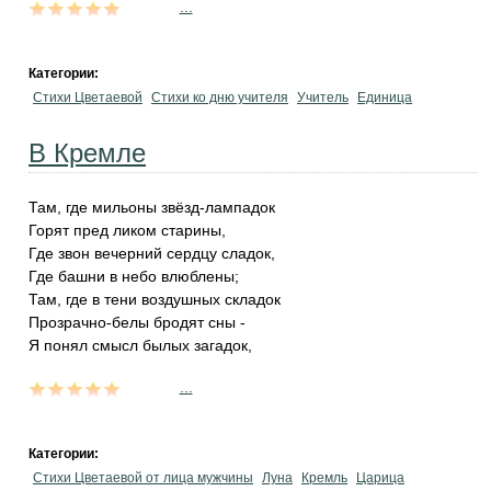
...
Категории:
Стихи Цветаевой
Стихи ко дню учителя
Учитель
Единица
В Кремле
Там, где мильоны звёзд-лампадок
Горят пред ликом старины,
Где звон вечерний сердцу сладок,
Где башни в небо влюблены;
Там, где в тени воздушных складок
Прозрачно-белы бродят сны -
Я понял смысл былых загадок,
...
Категории:
Стихи Цветаевой от лица мужчины
Луна
Кремль
Царица