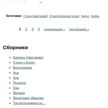
...
Категории:
Стихи Цветаевой
Стихотворение в раю
Ангел
Арфы
Pages
1
2
3
4
следующая ›
последняя »
Сборники
Кармен (Цветаева)
Стихи к Блоку
Бессонница
Асе
Але
Подруга
Ока
Венера
Вячеславу Иванову
Так вслушиваются…