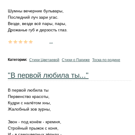
Шумны вечерние бульвары,
Последний луч зари угас.
Везде, везде всё пары, пары,
Дрожанье губ и дерзость глаз.
...
Категории:
Стихи Цветаевой
Стихи о Париже
Тоска по родине
"В первой любила ты..."
В первой любила ты
Первенство красоты,
Кудри с налётом хны,
Жалобный зов зурны,
Звон - под конём - кремня,
Стройный прыжок с коня,
И - в самоцветных зёрнах -