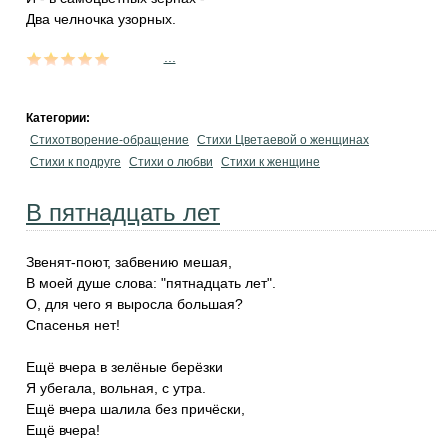
Два челночка узорных.
...
Категории:
Стихотворение-обращение
Стихи Цветаевой о женщинах
Стихи к подруге
Стихи о любви
Стихи к женщине
В пятнадцать лет
Звенят-поют, забвению мешая,
В моей душе слова: "пятнадцать лет".
О, для чего я выросла большая?
Спасенья нет!
Ещё вчера в зелёные берёзки
Я убегала, вольная, с утра.
Ещё вчера шалила без причёски,
Ещё вчера!