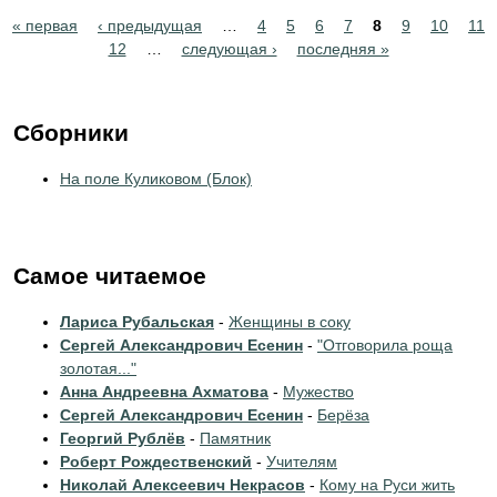
Pages
« первая
‹ предыдущая
…
4
5
6
7
8
9
10
11
12
…
следующая ›
последняя »
Сборники
На поле Куликовом (Блок)
Самое читаемое
Лариса Рубальская
-
Женщины в соку
Сергей Александрович Есенин
-
"Отговорила роща
золотая..."
Анна Андреевна Ахматова
-
Мужество
Сергей Александрович Есенин
-
Берёза
Георгий Рублёв
-
Памятник
Роберт Рождественский
-
Учителям
Николай Алексеевич Некрасов
-
Кому на Руси жить