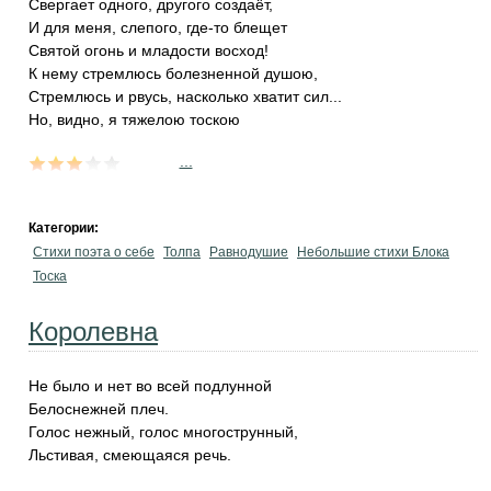
Свергает одного, другого создаёт,
И для меня, слепого, где-то блещет
Святой огонь и младости восход!
К нему стремлюсь болезненной душою,
Стремлюсь и рвусь, насколько хватит сил...
Но, видно, я тяжелою тоскою
...
Категории:
Стихи поэта о себе
Толпа
Равнодушие
Небольшие стихи Блока
Тоска
Королевна
Не было и нет во всей подлунной
Белоснежней плеч.
Голос нежный, голос многострунный,
Льстивая, смеющаяся речь.