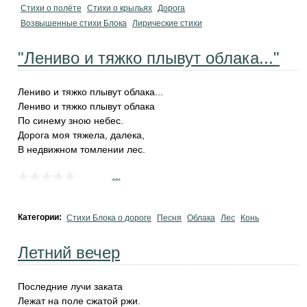
Стихи о полёте
Стихи о крыльях
Дорога
Возвышенные стихи Блока
Лирические стихи
"Лениво и тяжко плывут облака..."
Лениво и тяжко плывут облака...
Лениво и тяжко плывут облака
По синему зною небес.
Дорога моя тяжела, далека,
В недвижном томлении лес.
...
Категории:
Стихи Блока о дороге
Песня
Облака
Лес
Конь
Летний вечер
Последние лучи заката
Лежат на поле сжатой ржи.