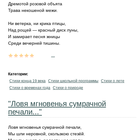
Дремотой розовой объята
Трава некошеной межи.
Ни ветерка, ни крика птицы,
Над рощей — красный диск луны,
И замирает песня жницы
Среди вечерней тишины.
...
Категории:
Стихи конца 19 века
Стихи школьной программы
Стихи о лете
Стихи о временах года
Стихи о природе
"Ловя мгновенья сумрачной
печали..."
Ловя мгновенья сумрачной печали,
Мы шли неровной, скользкою стезёй.