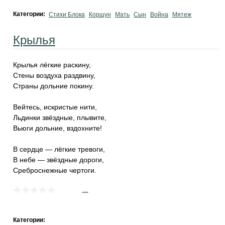
Категории:
Стихи Блока
Коршун
Мать
Сын
Война
Мятеж
Крылья
Крылья лёгкие раскину,
Стены воздуха раздвину,
Страны дольние покину.
Вейтесь, искристые нити,
Льдинки звёздные, плывите,
Вьюги дольние, вздохните!
В сердце — лёгкие тревоги,
В небе — звёздные дороги,
Среброснежные чертоги.
...
Категории: