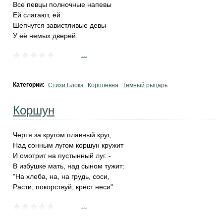
Все певцы полночные напевы
Ей слагают, ей.
Шепчутся завистливые девы
У её немых дверей.
...
Категории:
Стихи Блока
Королевна
Тёмный рыцарь
Коршун
Чертя за кругом плавный круг,
Над сонным лугом коршун кружит
И смотрит на пустынный луг. -
В избушке мать, над сыном тужит:
"На хлеба, на, на грудь, соси,
Расти, покорствуй, крест неси".
...