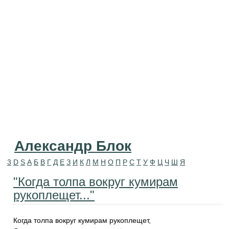
Александр Блок
3
D
S
А
Б
В
Г
Д
Е
З
И
К
Л
М
Н
О
П
Р
С
Т
У
Ф
Ц
Ч
Ш
Я
"Когда толпа вокруг кумирам
рукоплещет..."
Когда толпа вокруг кумирам рукоплещет,