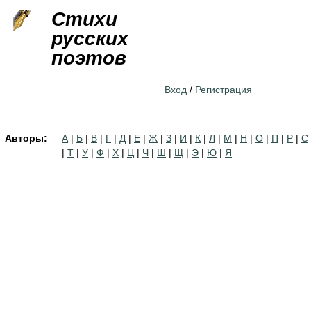
Jump to navigation
Стихи
русских
поэтов
Вход
/
Регистрация
Авторы:
А
|
Б
|
В
|
Г
|
Д
|
Е
|
Ж
|
З
|
И
|
К
|
Л
|
М
|
Н
|
О
|
П
|
Р
|
С
|
Т
|
У
|
Ф
|
Х
|
Ц
|
Ч
|
Ш
|
Щ
|
Э
|
Ю
|
Я