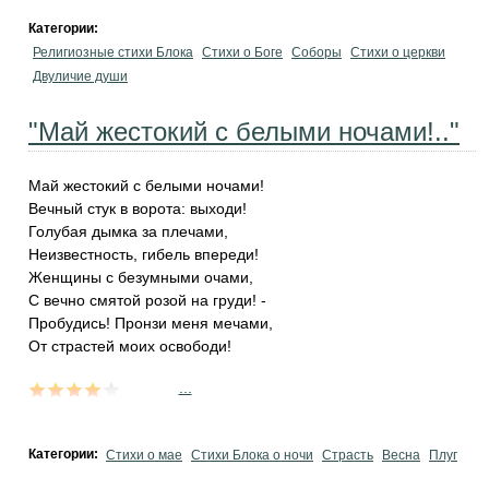
Категории:
Религиозные стихи Блока
Стихи о Боге
Соборы
Стихи о церкви
Двуличие души
"Май жестокий с белыми ночами!.."
Май жестокий с белыми ночами!
Вечный стук в ворота: выходи!
Голубая дымка за плечами,
Неизвестность, гибель впереди!
Женщины с безумными очами,
С вечно смятой розой на груди! -
Пробудись! Пронзи меня мечами,
От страстей моих освободи!
...
Категории:
Стихи о мае
Стихи Блока о ночи
Страсть
Весна
Плуг