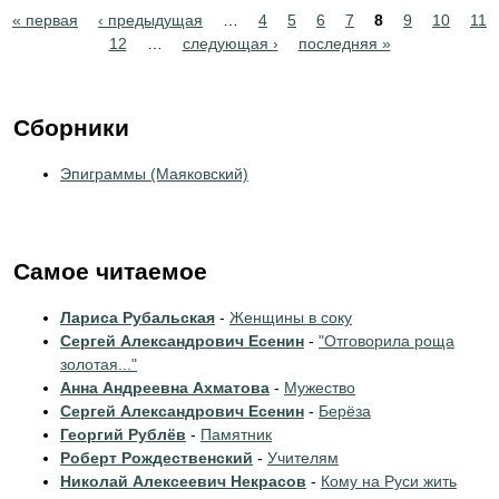
Pages
« первая
‹ предыдущая
…
4
5
6
7
8
9
10
11
12
…
следующая ›
последняя »
Сборники
Эпиграммы (Маяковский)
Самое читаемое
Лариса Рубальская
-
Женщины в соку
Сергей Александрович Есенин
-
"Отговорила роща
золотая..."
Анна Андреевна Ахматова
-
Мужество
Сергей Александрович Есенин
-
Берёза
Георгий Рублёв
-
Памятник
Роберт Рождественский
-
Учителям
Николай Алексеевич Некрасов
-
Кому на Руси жить