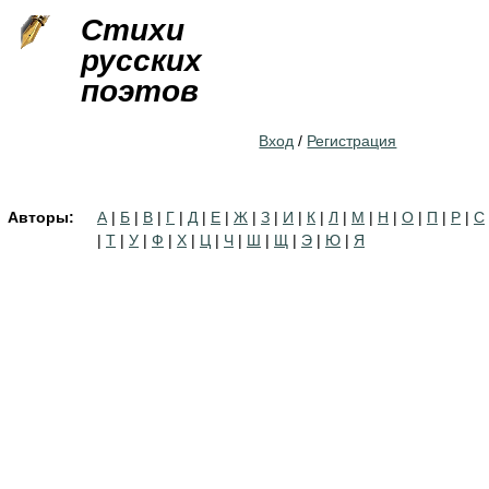
Jump to navigation
Стихи
русских
поэтов
Вход
/
Регистрация
Авторы:
А
|
Б
|
В
|
Г
|
Д
|
Е
|
Ж
|
З
|
И
|
К
|
Л
|
М
|
Н
|
О
|
П
|
Р
|
С
|
Т
|
У
|
Ф
|
Х
|
Ц
|
Ч
|
Ш
|
Щ
|
Э
|
Ю
|
Я