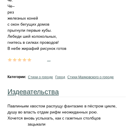
че.
Че–
рез
железных коней
с окон бегущих домов
прыгнули первые кубы.
Лебеди шей колокольных,
гнитесь в силках проводов!
В небе жирафий рисунок готов
...
Категории:
Стихи о городе
Город
Стихи Маяковского о городе
Издевательства
Павлиньим хвостом распущу фантазию в пёстром цикле,
душу во власть отдам рифм неожиданных рою.
Хочется вновь услыхать, как с газетных столбцов
зацыкали