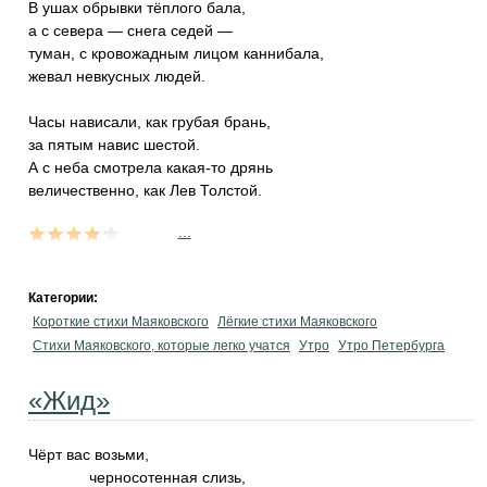
В ушах обрывки тёплого бала,
а с севера — снега седей —
туман, с кровожадным лицом каннибала,
жевал невкусных людей.
Часы нависали, как грубая брань,
за пятым навис шестой.
А с неба смотрела какая-то дрянь
величественно, как Лев Толстой.
...
Категории:
Короткие стихи Маяковского
Лёгкие стихи Маяковского
Стихи Маяковского, которые легко учатся
Утро
Утро Петербурга
«Жид»
Чёрт вас возьми,
черносотенная слизь,