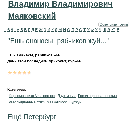
Владимир Владимирович
Маяковский
Советские поэты
1
6
9
I
А
Б
В
Г
Д
Е
Ж
З
И
К
Л
М
Н
О
П
Р
С
Т
У
Ф
Х
Ч
Ш
Э
Ю
Я
"Ешь ананасы, рябчиков жуй..."
Ешь ананасы, рябчиков жуй,
день твой последний приходит, буржуй.
...
Категории:
Короткие стихи Маяковского
Двустишия
Революционная поэзия
Революционные стихи Маяковского
Буржуй
Ещё Петербург