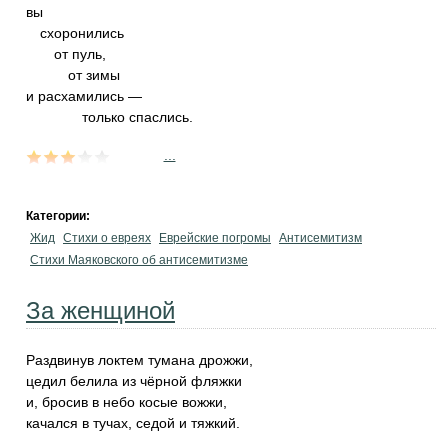
вы
схоронились
от пуль,
от зимы
и расхамились —
только спаслись.
...
Категории:
Жид
Стихи о евреях
Еврейские погромы
Антисемитизм
Стихи Маяковского об антисемитизме
За женщиной
Раздвинув локтем тумана дрожжи,
цедил белила из чёрной фляжки
и, бросив в небо косые вожжи,
качался в тучах, седой и тяжкий.