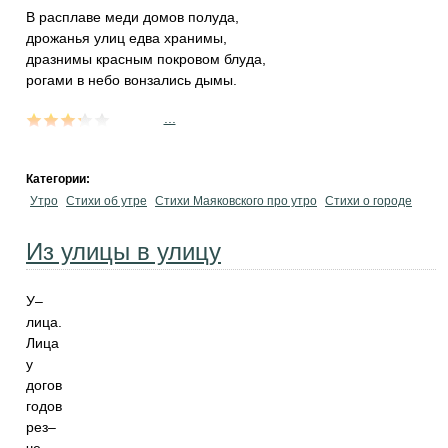
В расплаве меди домов полуда,
дрожанья улиц едва хранимы,
дразнимы красным покровом блуда,
рогами в небо вонзались дымы.
...
Категории:
Утро
Стихи об утре
Стихи Маяковского про утро
Стихи о городе
Из улицы в улицу
У–
лица.
Лица
у
догов
годов
рез–