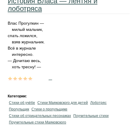
История Власа — лентяя и
лоботряса
Влас Прогулкин —
милый мальчик,
спать ложился,
взяв журнальчик.
Всё в журнале
интересно.
— Дочитаю весь,
хоть тресну! —
...
Категории:
Стихи об учёбе
Стихи Маяковского для детей
Лоботряс
Прогульщик
Стихи о прогульщике
Стихи об отрицательных песонажах
Поучительные стихи
Поучительные стихи Маяковского