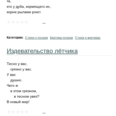
те,
кто у дуба, кормящего их,
корни рылами роют.
...
Категории:
Стихи о поэзии
Критика поэзии
Стихи о критиках
Издевательство лётчика
Тесно у вас,
грязно у вас.
У вас
душно.
Чего ж
в этом грязном,
в тесном увяз?
В новый мир!
...