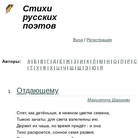
Jump to navigation
Стихи
русских
поэтов
Вход
/
Регистрация
Авторы:
А
|
Б
|
В
|
Г
|
Д
|
Е
|
Ж
|
З
|
И
|
К
|
Л
|
М
|
Н
|
О
|
П
|
Р
|
С
|
Т
|
У
|
Ф
|
Х
|
Ц
|
Ч
|
Ш
|
Щ
|
Э
|
Ю
|
Я
Отдающему
Мариэтта Шагинян
Спят, как детёныши, в нежном цветке семена,
Тьмою зачаты; для света взлелеяны ею.
Держит их чаша, но время придёт - и она
Тихо раскроется, сонное семя развея.