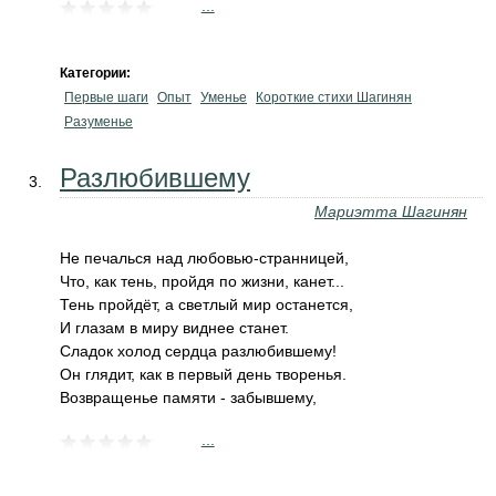
...
Категории:
Первые шаги
Опыт
Уменье
Короткие стихи Шагинян
Разуменье
Разлюбившему
Мариэтта Шагинян
Не печалься над любовью-странницей,
Что, как тень, пройдя по жизни, канет...
Тень пройдёт, а светлый мир останется,
И глазам в миру виднее станет.
Сладок холод сердца разлюбившему!
Он глядит, как в первый день творенья.
Возвращенье памяти - забывшему,
...