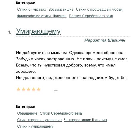
Категории:
Стихи о чувствах
Восьмистишие
Стихи о прошедшей любви
Философские стихи Шагинян
Поэзия Серебряного века
Умирающему
Мариэтта Шагинян
Не дай суетиться мыслям. Одежда времени сброшена.
Забудь о часах растраченных. Не плачь, почему не смог.
Всему, что ты чувствовал доброго, всему, что имел
хорошего,
Несделанного, недоконченного - наследником будет бог.
...
Категории:
Обращение
Стихи Серебряного века
Стихотворение-утешение
Четверостишие Шагинян
Стихи к умирающему