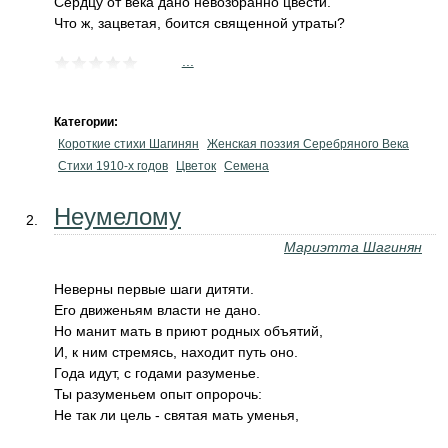
Сердцу от века дано невозбранно цвести.
Что ж, зацветая, боится священной утраты?
...
Категории:
Короткие стихи Шагинян
Женская поэзия Серебряного Века
Стихи 1910-х годов
Цветок
Семена
Неумелому
Мариэтта Шагинян
Неверны первые шаги дитяти.
Его движеньям власти не дано.
Но манит мать в приют родных объятий,
И, к ним стремясь, находит путь оно.
Года идут, с годами разуменье.
Ты разуменьем опыт опророчь:
Не так ли цель - святая мать уменья,