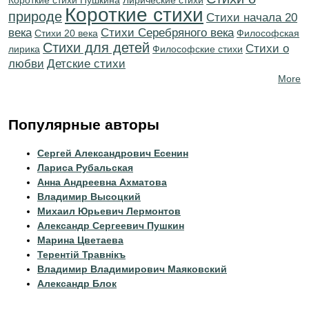
Короткие стихи Пушкина
Лирические стихи
Короткие стихи
природе
Cтихи начала 20
века
Cтихи Серебряного века
Стихи 20 века
Философская
Стихи для детей
Стихи о
лирика
Философские стихи
любви
Детские стихи
More
Популярные авторы
Сергей Александрович Есенин
Лариса Рубальская
Анна Андреевна Ахматова
Владимир Высоцкий
Михаил Юрьевич Лермонтов
Александр Сергеевич Пушкин
Марина Цветаева
Терентiй Травнiкъ
Владимир Владимирович Маяковский
Александр Блок