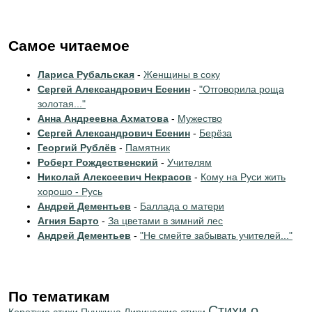
Самое читаемое
Лариса Рубальская
-
Женщины в соку
Сергей Александрович Есенин
-
"Отговорила роща
золотая..."
Анна Андреевна Ахматова
-
Мужество
Сергей Александрович Есенин
-
Берёза
Георгий Рублёв
-
Памятник
Роберт Рождественский
-
Учителям
Николай Алексеевич Некрасов
-
Кому на Руси жить
хорошо - Русь
Андрей Дементьев
-
Баллада о матери
Агния Барто
-
За цветами в зимний лес
Андрей Дементьев
-
"Не смейте забывать учителей..."
По тематикам
Стихи о