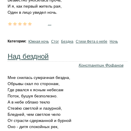
Безвестно уносилась прочь,
И я, как первый житель рая,
Один в лицо увидел ночь.
...
Категории:
Южная ночь
Стог
Бездна
Стихи Фета о небе
Ночь
Над бездной
Константин Фофанов
Мне снилась сумрачная бездна,
Обрывы скал по сторонам,
Где рвался к ясным небесам
Поток, бушуя безполезно.
А в небе облако текло
Стезёю светлой и лазурной,
Бледней, чем светлое чело
От страсти сдержанной и бурной
Оно - дитя спокойных рек,