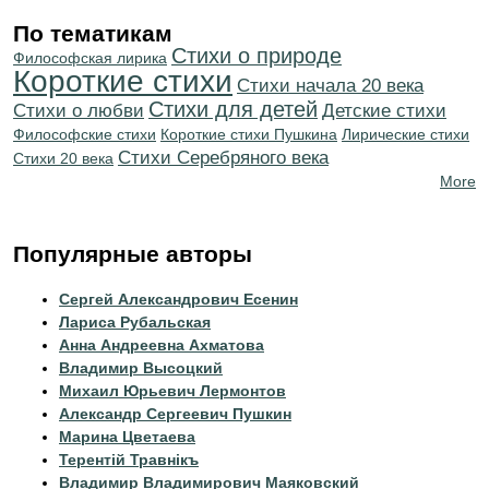
По тематикам
Стихи о природе
Философская лирика
Короткие стихи
Cтихи начала 20 века
Стихи для детей
Стихи о любви
Детские стихи
Философские стихи
Короткие стихи Пушкина
Лирические стихи
Cтихи Серебряного века
Стихи 20 века
More
Популярные авторы
Сергей Александрович Есенин
Лариса Рубальская
Анна Андреевна Ахматова
Владимир Высоцкий
Михаил Юрьевич Лермонтов
Александр Сергеевич Пушкин
Марина Цветаева
Терентiй Травнiкъ
Владимир Владимирович Маяковский