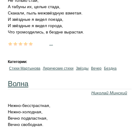
Не только стаи,
А табуны их, целые стада,
Скакали, пыль межзвёздную взметая.
И звёздные я видел поезда,
И звёздные я видел города,
Что громоздились, в бездне вырастая.
...
Категории:
Стихи Мартынова
Лирические стихи
Звёзды
Вечер
Бездна
Волна
Николай Минский
Нежно-бесстрастная,
Нежно-холодная,
Вечно подвластная,
Вечно свободная.