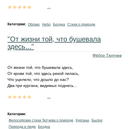
...
Категории:
Облако
Небо
Бездна
Стихи о природе
"От жизни той, что бушевала
здесь..."
Фёдор Тютчев
От жизни той, что бушевала здесь,
От крови той, что здесь рекой лилась,
Что уцелело, что дошло до нас?
Два-три кургана, видимых поднесь...
...
Категории:
Философские стихи Тютчева о природе
Курганы
Былое
Природа и люди
Бездна