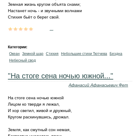
Земная жизнь кругом объята снами;
Настанет ночь - и звучными волнами
Стихия бьёт о берег свой.
...
Категории:
Океан
Земной шар
Стихия
Небольшие стихи Тютчева
Бездна
Небесный свод
"На стоге сена ночью южной..."
Афанасий Афанасьевич Фет
На стоге сена ночью южной
Лицом ко тверди я лежал,
И хор светил, живой и дружный,
Кругом раскинувшись, дрожал.
Земля, как смутный сон немая,