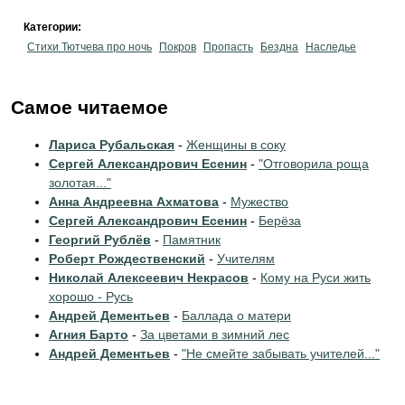
Категории:
Стихи Тютчева про ночь
Покров
Пропасть
Бездна
Наследье
Самое читаемое
Лариса Рубальская
-
Женщины в соку
Сергей Александрович Есенин
-
"Отговорила роща
золотая..."
Анна Андреевна Ахматова
-
Мужество
Сергей Александрович Есенин
-
Берёза
Георгий Рублёв
-
Памятник
Роберт Рождественский
-
Учителям
Николай Алексеевич Некрасов
-
Кому на Руси жить
хорошо - Русь
Андрей Дементьев
-
Баллада о матери
Агния Барто
-
За цветами в зимний лес
Андрей Дементьев
-
"Не смейте забывать учителей..."