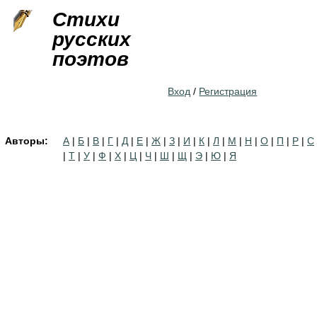
Jump to navigation
Стихи
русских
поэтов
Вход
/
Регистрация
Авторы:
А
|
Б
|
В
|
Г
|
Д
|
Е
|
Ж
|
З
|
И
|
К
|
Л
|
М
|
Н
|
О
|
П
|
Р
|
С
|
Т
|
У
|
Ф
|
Х
|
Ц
|
Ч
|
Ш
|
Щ
|
Э
|
Ю
|
Я