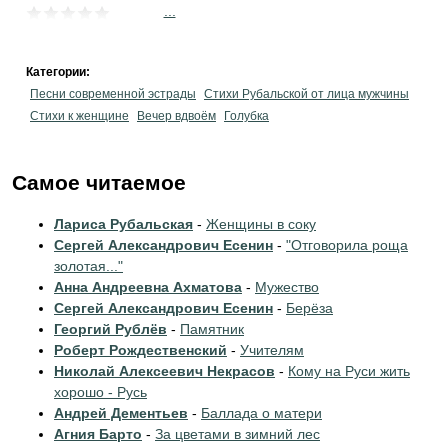
...
Категории:
Песни современной эстрады
Стихи Рубальской от лица мужчины
Стихи к женщине
Вечер вдвоём
Голубка
Самое читаемое
Лариса Рубальская
-
Женщины в соку
Сергей Александрович Есенин
-
"Отговорила роща
золотая..."
Анна Андреевна Ахматова
-
Мужество
Сергей Александрович Есенин
-
Берёза
Георгий Рублёв
-
Памятник
Роберт Рождественский
-
Учителям
Николай Алексеевич Некрасов
-
Кому на Руси жить
хорошо - Русь
Андрей Дементьев
-
Баллада о матери
Агния Барто
-
За цветами в зимний лес