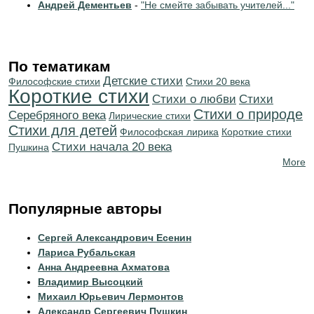
Андрей Дементьев
-
"Не смейте забывать учителей..."
По тематикам
Детские стихи
Философские стихи
Стихи 20 века
Короткие стихи
Стихи о любви
Cтихи
Стихи о природе
Серебряного века
Лирические стихи
Стихи для детей
Философская лирика
Короткие стихи
Cтихи начала 20 века
Пушкина
More
Популярные авторы
Сергей Александрович Есенин
Лариса Рубальская
Анна Андреевна Ахматова
Владимир Высоцкий
Михаил Юрьевич Лермонтов
Александр Сергеевич Пушкин