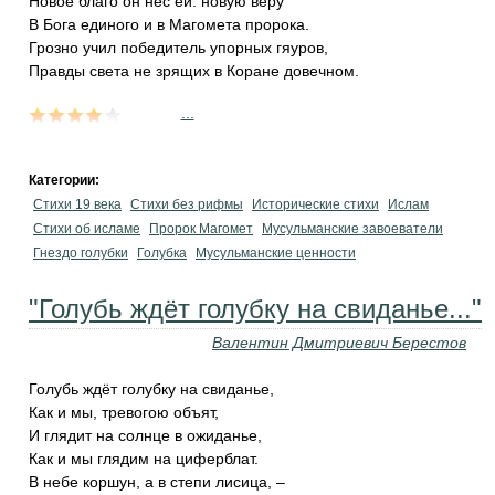
Новое благо он нёс ей: новую веру
В Бога единого и в Магомета пророка.
Грозно учил победитель упорных гяуров,
Правды света не зрящих в Коране довечном.
...
Категории:
Стихи 19 века
Стихи без рифмы
Исторические стихи
Ислам
Стихи об исламе
Пророк Магомет
Мусульманские завоеватели
Гнездо голубки
Голубка
Мусульманские ценности
"Голубь ждёт голубку на свиданье..."
Валентин Дмитриевич Берестов
Голубь ждёт голубку на свиданье,
Как и мы, тревогою объят,
И глядит на солнце в ожиданье,
Как и мы глядим на циферблат.
В небе коршун, а в степи лисица, –