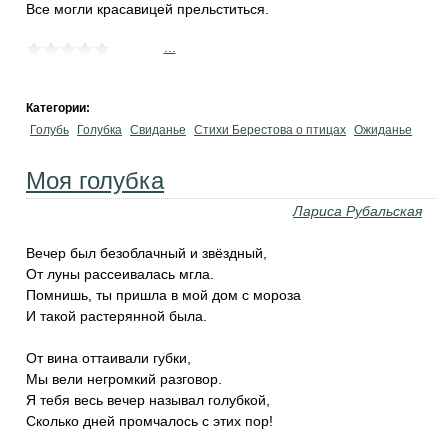
Все могли красавицей прельститься.
...
Категории:
Голубь
Голубка
Свиданье
Стихи Берестова о птицах
Ожиданье
Моя голубка
Лариса Рубальская
Вечер был безоблачный и звёздный,
От луны рассеивалась мгла.
Помнишь, ты пришла в мой дом с мороза
И такой растерянной была.
От вина оттаивали губки,
Мы вели негромкий разговор.
Я тебя весь вечер называл голубкой,
Сколько дней промчалось с этих пор!