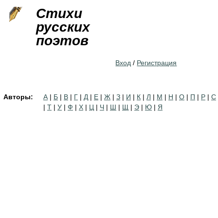
Jump to navigation
Стихи
русских
поэтов
Вход
/
Регистрация
Авторы:
А
|
Б
|
В
|
Г
|
Д
|
Е
|
Ж
|
З
|
И
|
К
|
Л
|
М
|
Н
|
О
|
П
|
Р
|
С
|
Т
|
У
|
Ф
|
Х
|
Ц
|
Ч
|
Ш
|
Щ
|
Э
|
Ю
|
Я