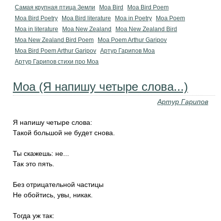
Самая крупная птица Земли
Moa Bird
Moa Bird Poem
Moa Bird Poetry
Moa Bird literature
Moa in Poetry
Moa Poem
Moa in literature
Moa New Zealand
Moa New Zealand Bird
Moa New Zealand Bird Poem
Moa Poem Arthur Garipov
Moa Bird Poem Arthur Garipov
Артур Гарипов Моа
Артур Гарипов стихи про Моа
Моа (Я напишу четыре слова...)
Артур Гарипов
Я напишу четыре слова:
Такой большой не будет снова.
Ты скажешь: не...
Так это пять.
Без отрицательной частицы
Не обойтись, увы, никак.
Тогда уж так: