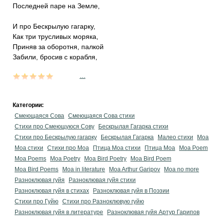
Последней паре на Земле,
И про Бескрылую гагарку,
Как три трусливых моряка,
Приняв за оборотня, палкой
Забили, бросив с корабля,
...
Категории:
Смеющаяся Сова
Смеющаяся Сова стихи
Стихи про Смеющуюся Сову
Бескрылая Гагарка стихи
Стихи про Бескрылую гагарку
Бескрылая Гагарка
Малео стихи
Моа
Моа стихи
Стихи про Моа
Птица Моа стихи
Птица Моа
Moa Poem
Moa Poems
Moa Poetry
Moa Bird Poetry
Moa Bird Poem
Moa Bird Poems
Moa in literature
Moa Arthur Garipov
Moa no more
Разноклювая гуйя
Разноклювая гуйя стихи
Разноклювая гуйя в стихах
Разноклювая гуйя в Поэзии
Стихи про Гуйю
Стихи про Разноклювую гуйю
Разноклювая гуйя в литературе
Разноклювая гуйя Артур Гарипов