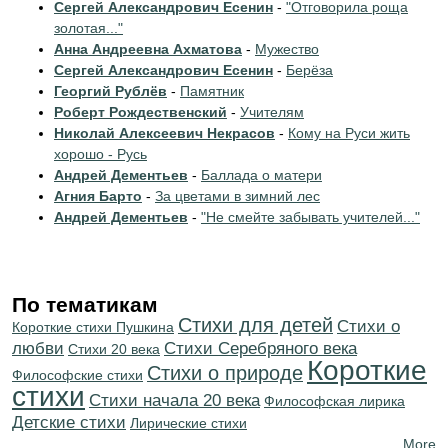
Сергей Александрович Есенин
-
"Отговорила роща
золотая..."
Анна Андреевна Ахматова
-
Мужество
Сергей Александрович Есенин
-
Берёза
Георгий Рублёв
-
Памятник
Роберт Рождественский
-
Учителям
Николай Алексеевич Некрасов
-
Кому на Руси жить
хорошо - Русь
Андрей Дементьев
-
Баллада о матери
Агния Барто
-
За цветами в зимний лес
Андрей Дементьев
-
"Не смейте забывать учителей..."
По тематикам
Стихи для детей
Стихи о
Короткие стихи Пушкина
любви
Cтихи Серебряного века
Стихи 20 века
Короткие
Стихи о природе
Философские стихи
стихи
Cтихи начала 20 века
Философская лирика
Детские стихи
Лирические стихи
More