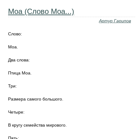
Моа (Слово Моа...)
Артур Гарипов
Слово:
Моа.
Два слова:
Птица Моа.
Три:
Размера самого большого.
Четыре:
В кругу семейства мирового.
Пять: