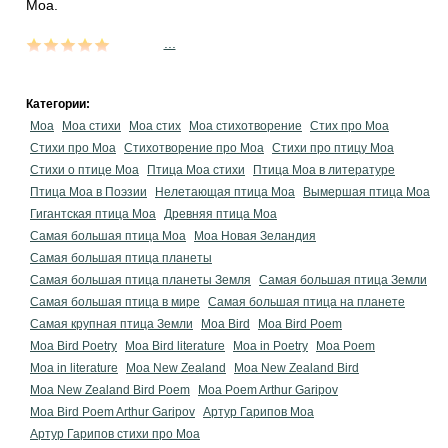
Моа.
...
Категории:
Моа
Моа стихи
Моа стих
Моа стихотворение
Стих про Моа
Стихи про Моа
Стихотворение про Моа
Стихи про птицу Моа
Стихи о птице Моа
Птица Моа стихи
Птица Моа в литературе
Птица Моа в Поэзии
Нелетающая птица Моа
Вымершая птица Моа
Гигантская птица Моа
Древняя птица Моа
Самая большая птица Моа
Моа Новая Зеландия
Самая большая птица планеты
Самая большая птица планеты Земля
Самая большая птица Земли
Самая большая птица в мире
Самая большая птица на планете
Самая крупная птица Земли
Moa Bird
Moa Bird Poem
Moa Bird Poetry
Moa Bird literature
Moa in Poetry
Moa Poem
Moa in literature
Moa New Zealand
Moa New Zealand Bird
Moa New Zealand Bird Poem
Moa Poem Arthur Garipov
Moa Bird Poem Arthur Garipov
Артур Гарипов Моа
Артур Гарипов стихи про Моа