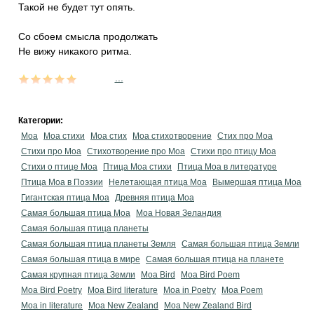
Такой не будет тут опять.
Со сбоем смысла продолжать
Не вижу никакого ритма.
...
Категории:
Моа
Моа стихи
Моа стих
Моа стихотворение
Стих про Моа
Стихи про Моа
Стихотворение про Моа
Стихи про птицу Моа
Стихи о птице Моа
Птица Моа стихи
Птица Моа в литературе
Птица Моа в Поэзии
Нелетающая птица Моа
Вымершая птица Моа
Гигантская птица Моа
Древняя птица Моа
Самая большая птица Моа
Моа Новая Зеландия
Самая большая птица планеты
Самая большая птица планеты Земля
Самая большая птица Земли
Самая большая птица в мире
Самая большая птица на планете
Самая крупная птица Земли
Moa Bird
Moa Bird Poem
Moa Bird Poetry
Moa Bird literature
Moa in Poetry
Moa Poem
Moa in literature
Moa New Zealand
Moa New Zealand Bird