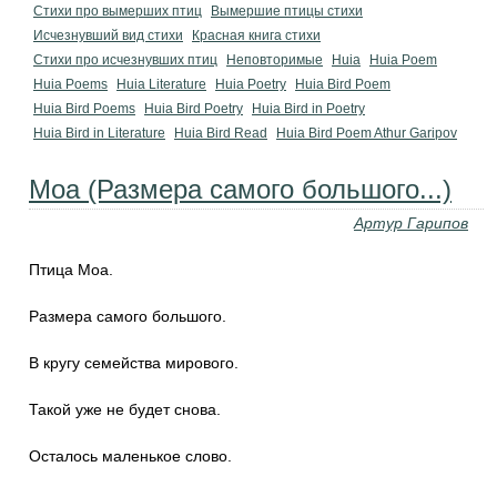
Стихи про вымерших птиц
Вымершие птицы стихи
Исчезнувший вид стихи
Красная книга стихи
Стихи про исчезнувших птиц
Неповторимые
Huia
Huia Poem
Huia Poems
Huia Literature
Huia Poetry
Huia Bird Poem
Huia Bird Poems
Huia Bird Poetry
Huia Bird in Poetry
Huia Bird in Literature
Huia Bird Read
Huia Bird Poem Athur Garipov
Моа (Размера самого большого...)
Артур Гарипов
Птица Моа.
Размера самого большого.
В кругу семейства мирового.
Такой уже не будет снова.
Осталось маленькое слово.