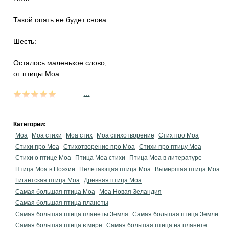
Такой опять не будет снова.
Шесть:
Осталось маленькое слово,
от птицы Моа.
...
Категории:
Моа
Моа стихи
Моа стих
Моа стихотворение
Стих про Моа
Стихи про Моа
Стихотворение про Моа
Стихи про птицу Моа
Стихи о птице Моа
Птица Моа стихи
Птица Моа в литературе
Птица Моа в Поэзии
Нелетающая птица Моа
Вымершая птица Моа
Гигантская птица Моа
Древняя птица Моа
Самая большая птица Моа
Моа Новая Зеландия
Самая большая птица планеты
Самая большая птица планеты Земля
Самая большая птица Земли
Самая большая птица в мире
Самая большая птица на планете