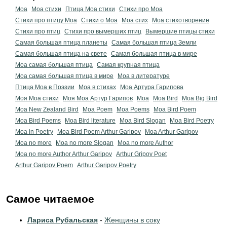
Моа
Моа стихи
Птица Моа стихи
Стихи про Моа
Стихи про птицу Моа
Стихи о Моа
Моа стих
Моа стихотворение
Стихи про птиц
Стихи про вымерших птиц
Вымершие птицы стихи
Самая большая птица планеты
Самая большая птица Земли
Самая большая птица на свете
Самая большая птица в мире
Моа самая большая птица
Самая крупная птица
Моа самая большая птица в мире
Моа в литературе
Птица Моа в Поэзии
Моа в стихах
Моа Артура Гарипова
Моя Моа стихи
Моя Моа Артур Гарипов
Moa
Moa Bird
Moa Big Bird
Moa New Zealand Bird
Moa Poem
Moa Poems
Moa Bird Poem
Moa Bird Poems
Moa Bird literature
Moa Bird Slogan
Moa Bird Poetry
Moa in Poetry
Moa Bird Poem Arthur Garipov
Moa Arthur Garipov
Moa no more
Moa no more Slogan
Moa no more Author
Moa no more Author Arthur Garipov
Arthur Gripov Poet
Arthur Garipov Poem
Arthur Garipov Poetry
Самое читаемое
Лариса Рубальская
-
Женщины в соку