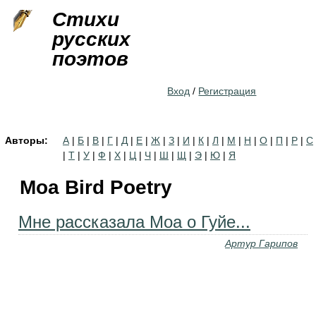
Jump to navigation
Стихи
русских
поэтов
Вход
/
Регистрация
Авторы:
А
|
Б
|
В
|
Г
|
Д
|
Е
|
Ж
|
З
|
И
|
К
|
Л
|
М
|
Н
|
О
|
П
|
Р
|
С
|
Т
|
У
|
Ф
|
Х
|
Ц
|
Ч
|
Ш
|
Щ
|
Э
|
Ю
|
Я
Moa Bird Poetry
Мне рассказала Моа о Гуйе...
Артур Гарипов