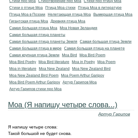
Стихи про Моа
Стихотворение про Моа
Стихи про птицу Моа
Стихи о птице Моа
Птица Моа стихи
Птица Моа в литературе
Птица Моа в Поэзии
Нелетающая птица Моа
Вымершая птица Моа
Гигантская птица Моа
Древняя птица Моа
Самая большая птица Моа
Моа Новая Зеландия
Самая большая птица планеты
Самая большая птица планеты Земля
Самая большая птица Земли
Самая большая птица в мире
Самая большая птица на планете
Самая крупная птица Земли
Moa Bird
Moa Bird Poem
Moa Bird Poetry
Moa Bird literature
Moa in Poetry
Moa Poem
Moa in literature
Moa New Zealand
Moa New Zealand Bird
Moa New Zealand Bird Poem
Moa Poem Arthur Garipov
Moa Bird Poem Arthur Garipov
Артур Гарипов Моа
Артур Гарипов стихи про Моа
Моа (Я напишу четыре слова...)
Артур Гарипов
Я напишу четыре слова:
Такой большой не будет снова.