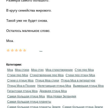
Размера самого большого.
В кругу семейства мирового.
Такой уже не будет снова.
Осталось маленькое слово.
Моа.
...
Категории:
Моа
Моа стихи
Моа стих
Моа стихотворение
Стих про Моа
Стихи про Моа
Стихотворение про Моа
Стихи про птицу Моа
Стихи о птице Моа
Птица Моа стихи
Птица Моа в литературе
Птица Моа в Поэзии
Нелетающая птица Моа
Вымершая птица Моа
Гигантская птица Моа
Древняя птица Моа
Самая большая птица Моа
Моа Новая Зеландия
Самая большая птица планеты
Самая большая птица планеты Земля
Самая большая птица Земли