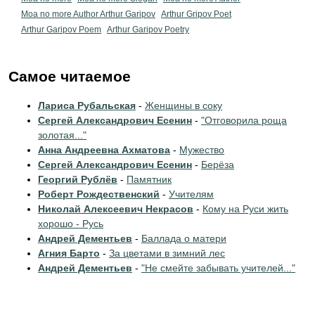
Moa no more Author Arthur Garipov
Arthur Gripov Poet
Arthur Garipov Poem
Arthur Garipov Poetry
Самое читаемое
Лариса Рубальская
-
Женщины в соку
Сергей Александрович Есенин
-
"Отговорила роща
золотая..."
Анна Андреевна Ахматова
-
Мужество
Сергей Александрович Есенин
-
Берёза
Георгий Рублёв
-
Памятник
Роберт Рождественский
-
Учителям
Николай Алексеевич Некрасов
-
Кому на Руси жить
хорошо - Русь
Андрей Дементьев
-
Баллада о матери
Агния Барто
-
За цветами в зимний лес
Андрей Дементьев
-
"Не смейте забывать учителей..."