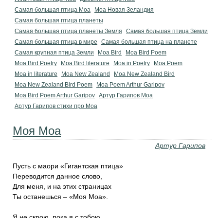
Самая большая птица Моа
Моа Новая Зеландия
Самая большая птица планеты
Самая большая птица планеты Земля
Самая большая птица Земли
Самая большая птица в мире
Самая большая птица на планете
Самая крупная птица Земли
Moa Bird
Moa Bird Poem
Moa Bird Poetry
Moa Bird literature
Moa in Poetry
Moa Poem
Moa in literature
Moa New Zealand
Moa New Zealand Bird
Moa New Zealand Bird Poem
Moa Poem Arthur Garipov
Moa Bird Poem Arthur Garipov
Артур Гарипов Моа
Артур Гарипов стихи про Моа
Моя Моа
Артур Гарипов
Пусть с маори «Гигантская птица»
Переводится данное слово,
Для меня, и на этих страницах
Ты останешься – «Моя Моа».
Я не скрою, пока я с тобою