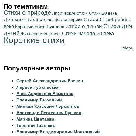
По тематикам
Стихи о природе
Лирические стихи
Стихи 20 века
Детские стихи
Cтихи Серебряного
Философская лирика
Стихи для
века
Стихи о любви
Короткие стихи Пушкина
детей
Cтихи начала 20 века
Философские стихи
Короткие стихи
More
Популярные авторы
Сергей Александрович Есенин
Лариса Рубальская
Анна Андреевна Ахматова
Владимир Высоцкий
Михаил Юрьевич Лермонтов
Александр Сергеевич Пушкин
Марина Цветаева
Терентiй Травнiкъ
Владимир Владимирович Маяковский