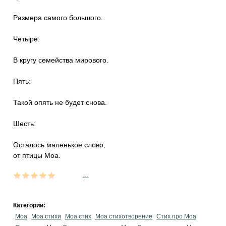
Размера самого большого.
Четыре:
В кругу семейства мирового.
Пять:
Такой опять не будет снова.
Шесть:
Осталось маленькое слово,
от птицы Моа.
...
Категории:
Моа
Моа стихи
Моа стих
Моа стихотворение
Стих про Моа