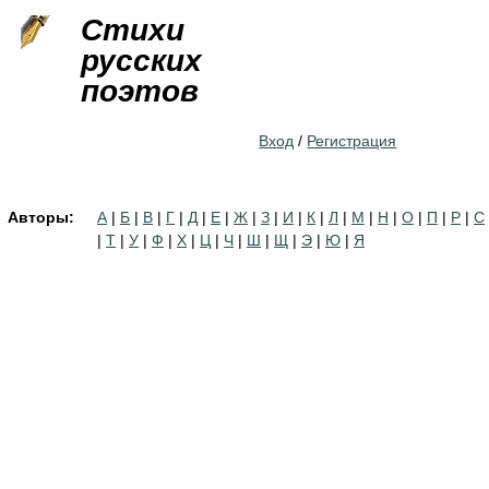
Jump to navigation
Стихи
русских
поэтов
Вход
/
Регистрация
Авторы:
А
|
Б
|
В
|
Г
|
Д
|
Е
|
Ж
|
З
|
И
|
К
|
Л
|
М
|
Н
|
О
|
П
|
Р
|
С
|
Т
|
У
|
Ф
|
Х
|
Ц
|
Ч
|
Ш
|
Щ
|
Э
|
Ю
|
Я