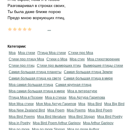
Разговаривал в строках своих,
Ты была даже ближе порою
Предо мною воркующих птиц.
...
Категории:
Моа
Моа стихи
Птица Моа стихи
Стихи про Моа
Стихи про птицу Моа
Стихи о Моа
Моа стих
Моа стихотворение
Стихи про птиц
Стихи про вымерших птиц
Вымершие птицы стихи
Самая большая птица планеты
Самая большая птица Земли
Самая большая птица на свете
Самая большая птица в мире
Моа самая большая птица
Самая крупная птица
Моа самая большая птица в мире
Моа в литературе
Птица Моа в Поэзии
Моа в стихах
Моа Артура Гарипова
Моя Моа стихи
Моя Моа Артур Гарипов
Moa
Moa Bird
Moa Big Bird
Moa New Zealand Bird
Moa Poem
Moa Poems
Moa Bird Poem
Moa Bird Poems
Moa Bird literature
Moa Bird Slogan
Moa Bird Poetry
Moa in Poetry
Moa Bird Poem Arthur Garipov
Moa Arthur Garipov
Moa no more
Moa no more Slogan
Moa no more Author