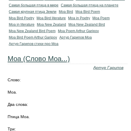
Самая большая птица в мире
Самая большая птица на планете
Самая крупная птица Земли
Moa Bird
Moa Bird Poem
Moa Bird Poetry
Moa Bird literature
Moa in Poetry
Moa Poem
Moa in literature
Moa New Zealand
Moa New Zealand Bird
Moa New Zealand Bird Poem
Moa Poem Arthur Garipov
Moa Bird Poem Arthur Garipov
Артур Гарипов Моа
Артур Гарипов стихи про Моа
Моа (Слово Моа...)
Артур Гарипов
Слово:
Моа.
Два слова:
Птица Моа.
Три: