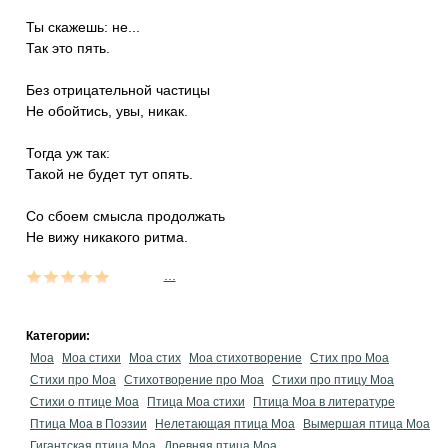
Ты скажешь: не...
Так это пять.
Без отрицательной частицы
Не обойтись, увы, никак.
Тогда уж так:
Такой не будет тут опять.
Со сбоем смысла продолжать
Не вижу никакого ритма.
...
Категории:
Моа
Моа стихи
Моа стих
Моа стихотворение
Стих про Моа
Стихи про Моа
Стихотворение про Моа
Стихи про птицу Моа
Стихи о птице Моа
Птица Моа стихи
Птица Моа в литературе
Птица Моа в Поэзии
Нелетающая птица Моа
Вымершая птица Моа
Гигантская птица Моа
Древняя птица Моа