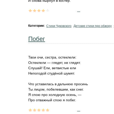
И снова нырнул в костёр.
...
Категории:
Стихи Чуковского
Детские стихи про обжору
Побег
Твои очи, сестра, остеклели:
Остеклели — глядят, не глядят.
Слушай! Ели, ветвистые ели
Непогодой студёной шумят.
Что уставилась в дальнюю просинь
Ты лицом, побелевшим, как снег.
Я спою про холодную осень, —
Про отважный спою я побег.
...