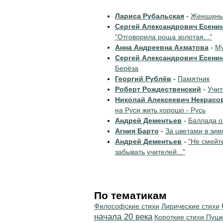
Лариса Рубальская
-
Женщины 
Сергей Александрович Есени
"Отговорила роща золотая..."
Анна Андреевна Ахматова
-
Му
Сергей Александрович Есени
Берёза
Георгий Рублёв
-
Памятник
Роберт Рождественский
-
Учи
Николай Алексеевич Некрасо
на Руси жить хорошо - Русь
Андрей Дементьев
-
Баллада о
Агния Барто
-
За цветами в зим
Андрей Дементьев
-
"Не смейт
забывать учителей..."
По тематикам
Философские стихи
Лирические стихи
начала 20 века
Короткие стихи Пуш