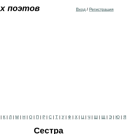
Jump to navigation
их поэтов
Вход
/
Регистрация
|
К
|
Л
|
М
|
Н
|
О
|
П
|
Р
|
С
|
Т
|
У
|
Ф
|
Х
|
Ц
|
Ч
|
Ш
|
Щ
|
Э
|
Ю
|
Я
Сестра