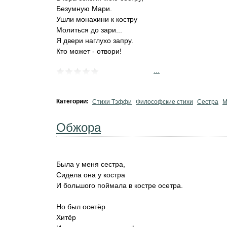
Безумную Мари.
Ушли монахини к костру
Молиться до зари...
Я двери наглухо запру.
Кто может - отвори!
...
Категории:
Стихи Тэффи
Философские стихи
Сестра
М
Обжора
Была у меня сестра,
Сидела она у костра
И большого поймала в костре осетра.
Но был осетёр
Хитёр