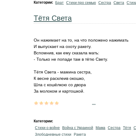
Категории:
Брат
Стихи про семью
Сестра
Света
Стих
Тётя Света
Он нажимает на то, на что положено нажимать
И выпускает на охоту ракету.
Вспомнив, как ему сказала мать:
- Только не попади там в тётю Свету.
Тётя Света - мамина сестра,
К весне расклеив окошко,
Шла с кошёлкою со двора
За молоком и картошкой.
...
Категории:
Стихи о войне
Война с Украиной
Мама
Сестра
Тётя
С
Злободневные стихи
Ракета