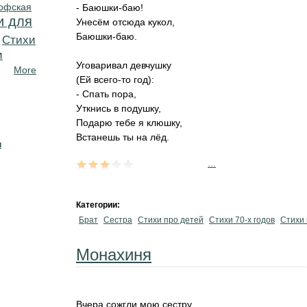
офская
- Баюшки-баю!
и для
Унесём отсюда кукол,
Баюшки-баю.
Cтихи
и
Уговаривал девчушку
More
(Ей всего-то год):
- Спать пора,
Уткнись в подушку,
Подарю тебе я клюшку,
Встанешь ты на лёд.
н
...
Категории:
Брат
Сестра
Стихи про детей
Стихи 70-х годов
Стихи
Монахиня
Вчера сожгли мою сестру,