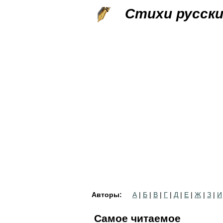
Стихи русск
Авторы:
А
|
Б
|
В
|
Г
|
Д
|
Е
|
Ж
|
З
|
И
Самое читаемое