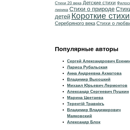
Детские стихи
Стихи 20 века
Филос
Стихи о природе
Стих
лирика
Короткие стихи
детей
Серебряного века
Стихи о любв
Популярные авторы
Сергей Александрович Есени
Лариса Рубальская
Анна Андреевна Ахматова
Владимир Высоцкий
Михаил Юрьевич Лермонтов
Александр Сергеевич Пушкин
Марина Цветаева
Терентiй Травнiкъ
Владимир Владимирович
Маяковский
Александр Блок