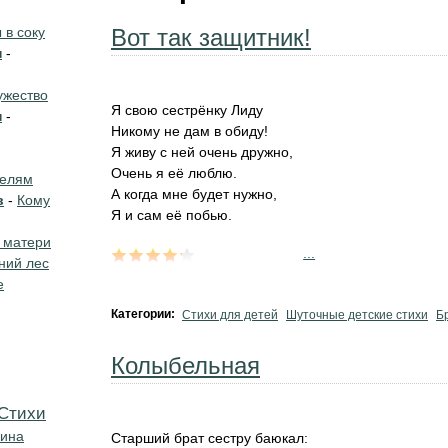
в соку
Вот так защитник!
н
-
жество
Я свою сестрёнку Лиду
н
-
Никому не дам в обиду!
Я живу с ней очень дружно,
Очень я её люблю.
телям
А когда мне будет нужно,
в
-
Кому
Я и сам её побью.
 матери
...
ний лес
е
Категории:
Стихи для детей
Шуточные детские стихи
Б
Колыбельная
Cтихи
кина
Старший брат сестру баюкал: