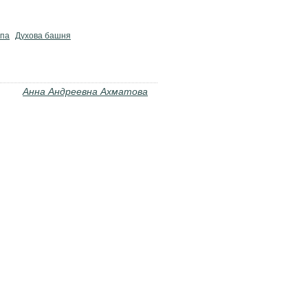
лпа
Духова башня
Анна Андреевна Ахматова