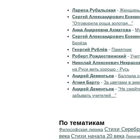
Лариса Рубальская
-
Женщины 
Сергей Александрович Есени
"Отговорила роща золотая..."
Анна Андреевна Ахматова
-
Му
Сергей Александрович Есени
Берёза
Георгий Рублёв
-
Памятник
Роберт Рождественский
-
Учи
Николай Алексеевич Некрасо
на Руси жить хорошо - Русь
Андрей Дементьев
-
Баллада о
Агния Барто
-
За цветами в зим
Андрей Дементьев
-
"Не смейт
забывать учителей..."
По тематикам
Cтихи Серебр
Философская лирика
века
Cтихи начала 20 века
Лирич