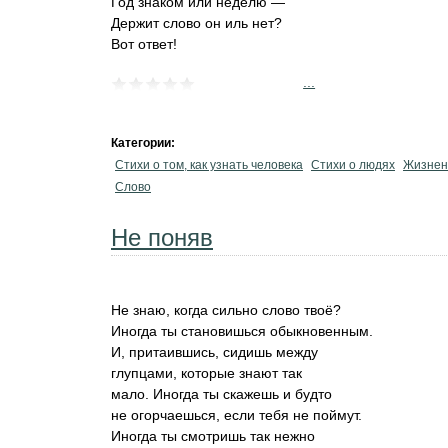
Год знаком или неделю —
Держит слово он иль нет?
Вот ответ!
...
Категории:
Стихи о том, как узнать человека
Стихи о людях
Жизнен
Слово
Не поняв
Не знаю, когда сильно слово твоё?
Иногда ты становишься обыкновенным.
И, притаившись, сидишь между
глупцами, которые знают так
мало. Иногда ты скажешь и будто
не огорчаешься, если тебя не поймут.
Иногда ты смотришь так нежно