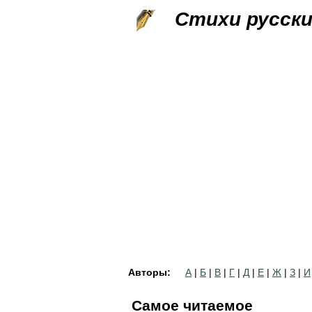
Стихи русск
Авторы:
А
|
Б
|
В
|
Г
|
Д
|
Е
|
Ж
|
З
|
И
Самое читаемое