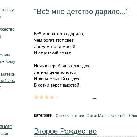
в соку
"Всё мне детство дарило..."
н
-
жество
Всё мне детство дарило,
н
-
Чем богат этот свет:
Ласку матери милой
И отцовский совет,
телям
в
-
Кому
Ночь в серебряных звёздах,
Летний день золотой
 матери
И живительный воздух
ний лес
В сотни вёрст высотой.
е
...
Категории:
Стихи о детстве
Стихи Маршака о себе
Сло
яного
Второе Рождество
еские