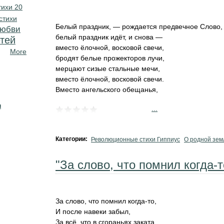
тихи 20
стихи
Белый праздник, — рождается предвечное Слово,
любви
белый праздник идёт, и снова —
тей
вместо ёлочной, восковой свечи,
More
бродят белые прожекторов лучи,
мерцают сизые стальные мечи,
вместо ёлочной, восковой свечи.
Вместо ангельского обещанья,
н
...
Категории:
Революционные стихи Гиппиус
О родной зем
"За слово, что помнил когда-то
За слово, что помнил когда-то,
И после навеки забыл,
За всё, что в сгораньях заката