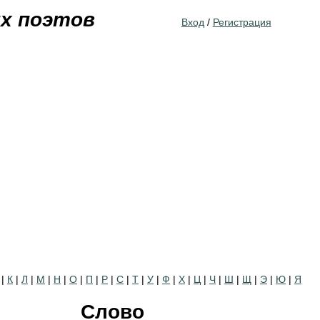
Jump to navigation
их поэтов
Вход
/
Регистрация
|
К
|
Л
|
М
|
Н
|
О
|
П
|
Р
|
С
|
Т
|
У
|
Ф
|
Х
|
Ц
|
Ч
|
Ш
|
Щ
|
Э
|
Ю
|
Я
Слово