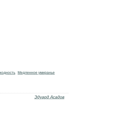
ходность
Медленное умиранье
Эдуард Асадов