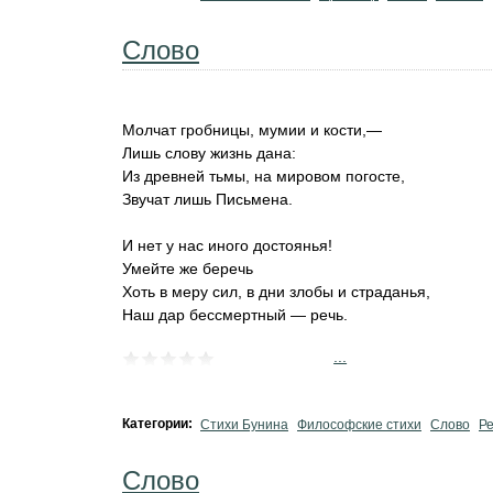
Слово
Молчат гробницы, мумии и кости,—
Лишь слову жизнь дана:
Из древней тьмы, на мировом погосте,
Звучат лишь Письмена.
И нет у нас иного достоянья!
Умейте же беречь
Хоть в меру сил, в дни злобы и страданья,
Наш дар бессмертный — речь.
...
Категории:
Стихи Бунина
Философские стихи
Слово
Ре
Слово