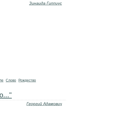
Зинаида Гиппиус
ле
Слово
Рождество
..."
Георгий Адамович