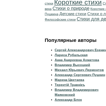
Короткие стихи
стихи
С
Стихи о природе
века
Короткие 
Детские стихи
Стихи о 
Пушкина
Стихи для де
Философские стихи
Популярные авторы
Сергей Александрович Есени
Лариса Рубальская
Анна Андреевна Ахматова
Владимир Высоцкий
Михаил Юрьевич Лермонтов
Александр Сергеевич Пушкин
Марина Цветаева
Терентiй Травнiкъ
Владимир Владимирович
Маяковский
Александр Блок