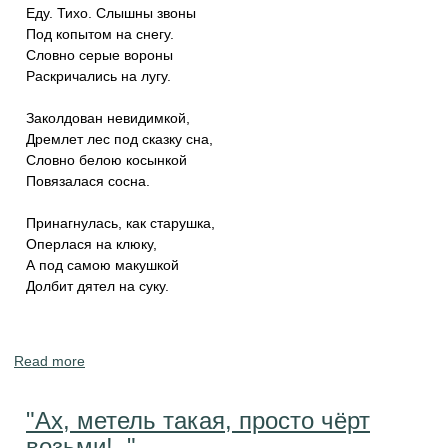
Еду. Тихо. Слышны звоны
Под копытом на снегу.
Словно серые вороны
Раскричались на лугу.
Заколдован невидимкой,
Дремлет лес под сказку сна,
Словно белою косынкой
Повязалася сосна.
Принагнулась, как старушка,
Оперлася на клюку,
А под самою макушкой
Долбит дятел на суку.
Read more
about Стихи Сергея Есенина для чтения в школе. На
тему о любви, природе, Родине.
"Ах, метель такая, просто чёрт
возьми!.."