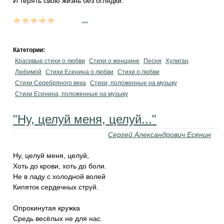
И терять свою жизнь без оглядки.
...
Категории:
Красивые стихи о любви
Стихи о женщине
Песня
Хулиган
Любимой
Стихи Есенина о любви
Стихи о любви
Стихи Серебряного века
Стихи, положенные на музыку
Стихи Есенина, положенные на музыку
"Ну, целуй меня, целуй..."
Сергей Александрович Есенин
Ну, целуй меня, целуй,
Хоть до крови, хоть до боли.
Не в ладу с холодной волей
Кипяток сердечных струй.
Опрокинутая кружка
Средь весёлых не для нас.