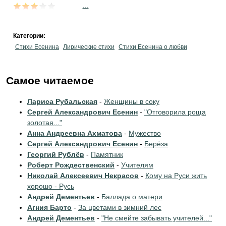
...
Категории:
Стихи Есенина
Лирические стихи
Стихи Есенина о любви
Самое читаемое
Лариса Рубальская
-
Женщины в соку
Сергей Александрович Есенин
-
"Отговорила роща
золотая..."
Анна Андреевна Ахматова
-
Мужество
Сергей Александрович Есенин
-
Берёза
Георгий Рублёв
-
Памятник
Роберт Рождественский
-
Учителям
Николай Алексеевич Некрасов
-
Кому на Руси жить
хорошо - Русь
Андрей Дементьев
-
Баллада о матери
Агния Барто
-
За цветами в зимний лес
Андрей Дементьев
-
"Не смейте забывать учителей..."