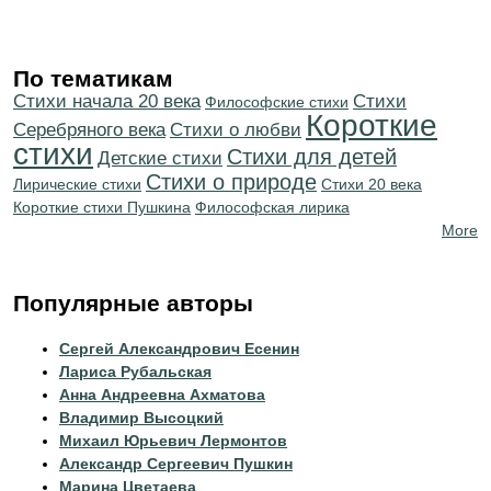
По тематикам
Cтихи начала 20 века
Cтихи
Философские стихи
Короткие
Серебряного века
Стихи о любви
стихи
Стихи для детей
Детские стихи
Стихи о природе
Лирические стихи
Стихи 20 века
Короткие стихи Пушкина
Философская лирика
More
Популярные авторы
Сергей Александрович Есенин
Лариса Рубальская
Анна Андреевна Ахматова
Владимир Высоцкий
Михаил Юрьевич Лермонтов
Александр Сергеевич Пушкин
Марина Цветаева