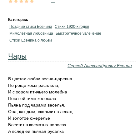
...
Категории:
Поздние стихи Есенина
Стихи 1920-х годов
Мимолётная любовница
Быстротечное увлечение
Стихи Есенина о любви
Чары
Сергей Александрович Есенин
В цветах любви весна-царевна
По роще косы расплела,
И с хором птичьего молебна
Поют ей гимн колокола.
Пьяна под чарами веселья,
Она, как дым, скользит в лесах,
И золотое ожерелье
Блестит в косматых волосах.
А вслед ей пьяная русалка