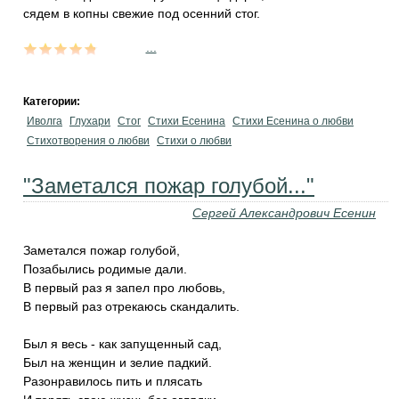
сядем в копны свежие под осенний стог.
...
Категории:
Иволга
Глухари
Стог
Стихи Есенина
Стихи Есенина о любви
Стихотворения о любви
Стихи о любви
"Заметался пожар голубой..."
Сергей Александрович Есенин
Заметался пожар голубой,
Позабылись родимые дали.
В первый раз я запел про любовь,
В первый раз отрекаюсь скандалить.
Был я весь - как запущенный сад,
Был на женщин и зелие падкий.
Разонравилось пить и плясать