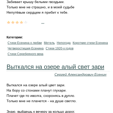
Забивает крышу белыми гвоздьми.
Только мне не страшно, и в моей судьбе
Непутёвым сердцем я прибит к тебе.
...
Категории:
Стихи Есенина о любви
Метель
Непогода
Короткие стихи Есенина
Четверостишия Есенина
Стихи 1920-х годов
Стихи Серебряного века
Выткался на озере алый свет зари
Сергей Александрович Есенин
Выткался на озере алый цвет зари.
На бору со стонами плачут глухари.
Плачет где-то иволга, схоронясь в дупло.
Только мне не плачется - на душе светло.
Знаю, выйдешь к вечеру за кольцо дорог,