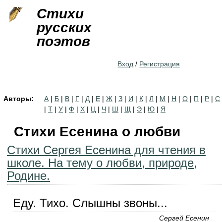
Jump to navigation
Стихи
русских
поэтов
Вход
/
Регистрация
Авторы:
А
|
Б
|
В
|
Г
|
Д
|
Е
|
Ж
|
З
|
И
|
К
|
Л
|
М
|
Н
|
О
|
П
|
Р
|
С
|
Т
|
У
|
Ф
|
Х
|
Ц
|
Ч
|
Ш
|
Щ
|
Э
|
Ю
|
Я
Стихи Есенина о любви
Стихи Сергея Есенина для чтения в
школе. На тему о любви, природе,
Родине.
Еду. Тихо. Слышны звоны...
Сергей Есенин