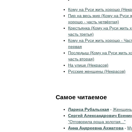
Кому на Руси жить хорошо (Некр
Пир на весь мир (Кому на Руси 
хорошо - часть четвёртая)
Крестьянка (Кому на Руси жить 
часть третья)
Кому на Руси жить хорошо - Час
первая
Последыш (Кому на Руси жить х
часть вторая)
На улице (Некрасов)
Русские женщины (Некрасов)
Самое читаемое
Лариса Рубальская
-
Женщины 
Сергей Александрович Есени
"Отговорила роща золотая..."
Анна Андреевна Ахматова
-
Му