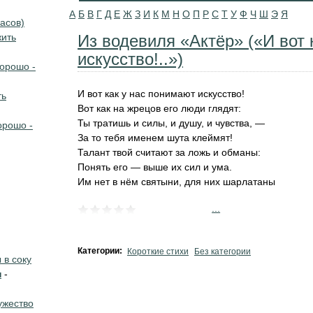
А
Б
В
Г
Д
Е
Ж
З
И
К
М
Н
О
П
Р
С
Т
У
Ф
Ч
Ш
Э
Я
асов)
жить
Из водевиля «Актёр» («И вот 
искусство!..»)
хорошо -
И вот как у нас понимают искусство!
ть
Вот как на жрецов его люди глядят:
Ты тратишь и силы, и душу, и чувства, —
орошо -
За то тебя именем шута клеймят!
Талант твой считают за ложь и обманы:
Понять его — выше их сил и ума.
Им нет в нём святыни, для них шарлатаны
...
Категории:
Короткие стихи
Без категории
в соку
н
-
жество