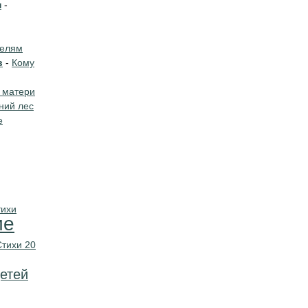
н
-
телям
в
-
Кому
 матери
ний лес
е
тихи
ие
Стихи 20
етей