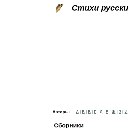
Стихи русск
Авторы:
А
|
Б
|
В
|
Г
|
Д
|
Е
|
Ж
|
З
|
И
Сборники