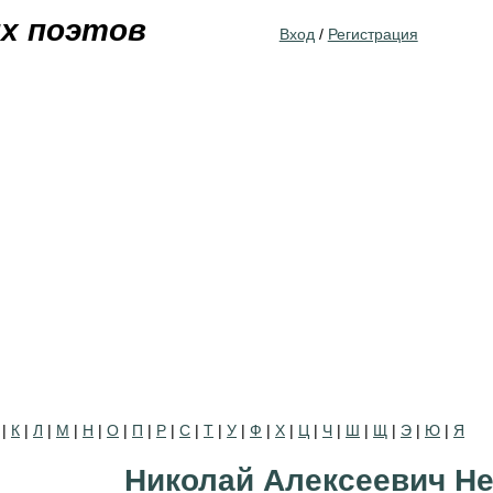
Jump to navigation
их поэтов
Вход
/
Регистрация
|
К
|
Л
|
М
|
Н
|
О
|
П
|
Р
|
С
|
Т
|
У
|
Ф
|
Х
|
Ц
|
Ч
|
Ш
|
Щ
|
Э
|
Ю
|
Я
Николай Алексеевич Н