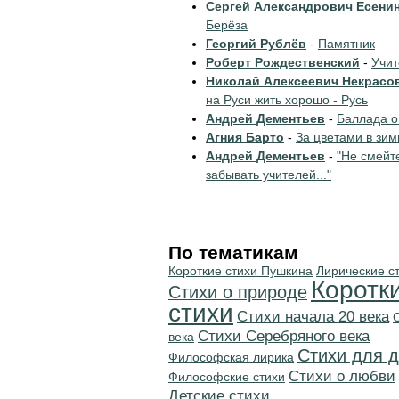
Сергей Александрович Есени
Берёза
Георгий Рублёв
-
Памятник
Роберт Рождественский
-
Учи
Николай Алексеевич Некрасо
на Руси жить хорошо - Русь
Андрей Дементьев
-
Баллада о
Агния Барто
-
За цветами в зим
Андрей Дементьев
-
"Не смейт
забывать учителей..."
По тематикам
Короткие стихи Пушкина
Лирические с
Коротк
Стихи о природе
стихи
Cтихи начала 20 века
Cтихи Серебряного века
века
Стихи для д
Философская лирика
Стихи о любви
Философские стихи
Детские стихи