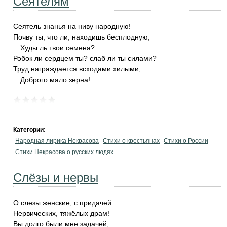
Сеятелям
Сеятель знанья на ниву народную!
Почву ты, что ли, находишь бесплодную,
Худы ль твои семена?
Робок ли сердцем ты? слаб ли ты силами?
Труд награждается всходами хилыми,
Доброго мало зерна!
...
Категории:
Народная лирика Некрасова
Стихи о крестьянах
Стихи о России
Стихи Некрасова о русских людях
Слёзы и нервы
О слезы женские, с придачей
Нервических, тяжёлых драм!
Вы долго были мне задачей,