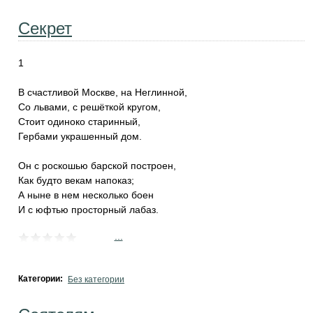
Секрет
1
В счастливой Москве, на Неглинной,
Со львами, с решёткой кругом,
Стоит одиноко старинный,
Гербами украшенный дом.
Он с роскошью барской построен,
Как будто векам напоказ;
А ныне в нем несколько боен
И с юфтью просторный лабаз.
...
Категории:
Без категории