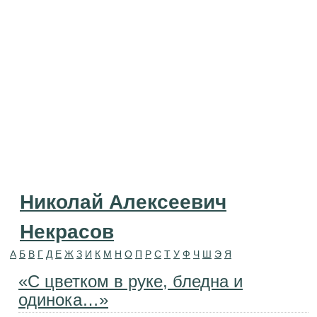
Николай Алексеевич
Некрасов
А
Б
В
Г
Д
Е
Ж
З
И
К
М
Н
О
П
Р
С
Т
У
Ф
Ч
Ш
Э
Я
«С цветком в руке, бледна и
одинока…»