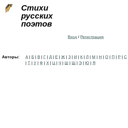
Jump to navigation
Стихи
русских
поэтов
Вход
/
Регистрация
Авторы:
А
|
Б
|
В
|
Г
|
Д
|
Е
|
Ж
|
З
|
И
|
К
|
Л
|
М
|
Н
|
О
|
П
|
Р
|
С
|
Т
|
У
|
Ф
|
Х
|
Ц
|
Ч
|
Ш
|
Щ
|
Э
|
Ю
|
Я