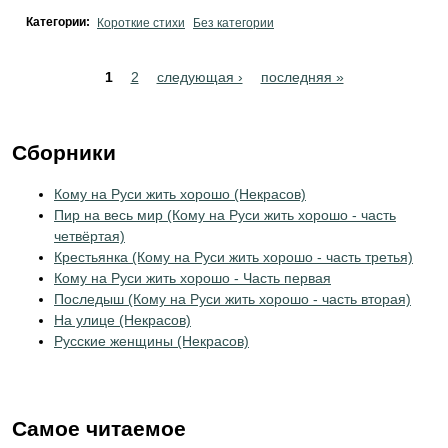
Категории:
Короткие стихи
Без категории
Pages
1
2
следующая ›
последняя »
Сборники
Кому на Руси жить хорошо (Некрасов)
Пир на весь мир (Кому на Руси жить хорошо - часть
четвёртая)
Крестьянка (Кому на Руси жить хорошо - часть третья)
Кому на Руси жить хорошо - Часть первая
Последыш (Кому на Руси жить хорошо - часть вторая)
На улице (Некрасов)
Русские женщины (Некрасов)
Самое читаемое