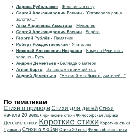
Лариса Рубальская
-
Женщины в соку
Сергей Александрович Есенин
-
"Отговорила роща
золотая..."
Анна Андреевна Ахматова
-
Мужество
Сергей Александрович Есенин
-
Берёза
Георгий Рублёв
-
Памятник
Роберт Рождественский
-
Учителям
Николай Алексеевич Некрасов
-
Кому на Руси жить
хорошо - Русь
Андрей Дементьев
-
Баллада о матери
Агния Барто
-
За цветами в зимний лес
Андрей Дементьев
-
"Не смейте забывать учителей..."
По тематикам
Стихи о природе
Стихи для детей
Cтихи
начала 20 века
Лирические стихи
Философская лирика
Короткие стихи
Детские стихи
Короткие стихи
Стихи о любви
Пушкина
Стихи 20 века
Философские стихи