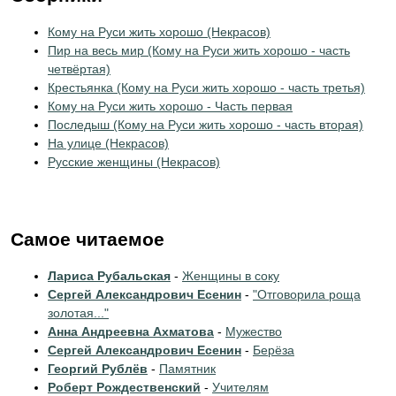
Кому на Руси жить хорошо (Некрасов)
Пир на весь мир (Кому на Руси жить хорошо - часть
четвёртая)
Крестьянка (Кому на Руси жить хорошо - часть третья)
Кому на Руси жить хорошо - Часть первая
Последыш (Кому на Руси жить хорошо - часть вторая)
На улице (Некрасов)
Русские женщины (Некрасов)
Самое читаемое
Лариса Рубальская
-
Женщины в соку
Сергей Александрович Есенин
-
"Отговорила роща
золотая..."
Анна Андреевна Ахматова
-
Мужество
Сергей Александрович Есенин
-
Берёза
Георгий Рублёв
-
Памятник
Роберт Рождественский
-
Учителям