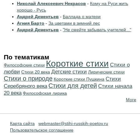
Николай Алексеевич Некрасов
-
Кому на Руси жить
хорошо - Русь
Андрей Дементьев
-
Баллада о матери
Агния Барто
-
За цветами в зимний лес
Андрей Дементьев
-
"Не смейте забывать учителей..."
По тематикам
Короткие стихи
Стихи о
Философские стихи
любви
Детские стихи
Стихи 20 века
Лирические стихи
Стихи о природе
Cтихи
Короткие стихи Пушкина
Стихи для детей
Серебряного века
Cтихи начала
20 века
Философская лирика
More
Карта сайта
webmaster@stihi-russkih-poetov.ru
Пользовательское соглашение