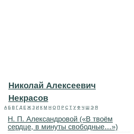
Николай Алексеевич
Некрасов
А
Б
В
Г
Д
Е
Ж
З
И
К
М
Н
О
П
Р
С
Т
У
Ф
Ч
Ш
Э
Я
Н. П. Александровой («В твоём
сердце, в минуты свободные…»)