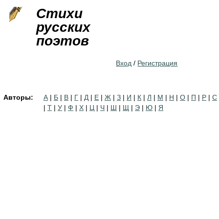
Jump to navigation
Стихи
русских
поэтов
Вход
/
Регистрация
Авторы:
А
|
Б
|
В
|
Г
|
Д
|
Е
|
Ж
|
З
|
И
|
К
|
Л
|
М
|
Н
|
О
|
П
|
Р
|
С
|
Т
|
У
|
Ф
|
Х
|
Ц
|
Ч
|
Ш
|
Щ
|
Э
|
Ю
|
Я