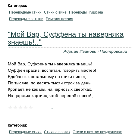
Категории:
Переводные стихи
Стихи о вине
Переводы Пушкина
Переводы с латыни
Римская поэзия
"Мой Вар, Суффена ты наверняка
знаешь!.."
Адриан Иванович Пиотровский
Мой Вар, Суффена ты наверняка знаешь!
Суффен красив, воспитан, говорить мастер!
Вдобавок к остальному он стихи пишет,
По тысяче, по десять тысяч строк за день
Кропает, не как мы, на черновых свёртках,
На царских хартиях, чтоб переплёт новый,
...
Категории:
Переводные стихи
Стихи о поэтах
Стихи о поэтах-неудачниках