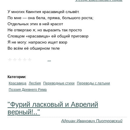
У многих Квинтия красавицей слывёт.
По мне — она бела, пряма, большого роста;
Отдельных этих в ней красот
Не отвергаю я; но выразить так просто
Словцом «красавица» ей общий приговор
Я не могу: напрасно ищет взор
Во всём её обширном теле
...
Категории:
Красавица
Лесбия
Переводные стихи
Переводы с латыни
Поэзия Древнего Рима
"Фурий ласковый и Аврелий
верный!.."
Адриан Иванович Пиотровский