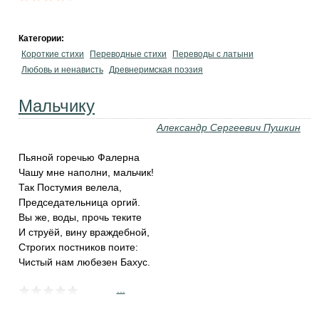
Категории:
Короткие стихи
Переводные стихи
Переводы с латыни
Любовь и ненависть
Древнеримская поэзия
Мальчику
Александр Сергеевич Пушкин
Пьяной горечью Фалерна
Чашу мне наполни, мальчик!
Так Постумия велела,
Председательница оргий.
Вы же, воды, прочь теките
И струёй, вину враждебной,
Строгих постников поите:
Чистый нам любезен Бахус.
...