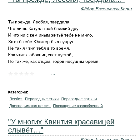
Фёдор Евгеньевич Корш
Ты прежде, Лесбия, твердила,
Что лишь Катулл твой близкий друг
И что ни с кем иным житьё тебе не мило,
Хотя б тебе Юпитер был супруг.
Не так я чтил тебя в то время,
Как чтит любовниц свет пустой,
Но так же, как отцом, годов несущим бремя.
...
Категории:
Лесбия
Переводные стихи
Переводы с латыни
Древнеримская поэзия
Посвящение возлюбленной
"У многих Квинтия красавицей
слывёт…"
Фёдор Евгеньевич Корш