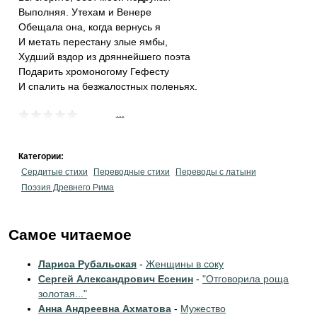
Выполняя. Утехам и Венере
Обещала она, когда вернусь я
И метать перестану злые ямбы,
Худший вздор из дряннейшего поэта
Подарить хромоногому Гефесту
И спалить на безжалостных поленьях.
...
Категории:
Сердитые стихи
Переводные стихи
Переводы с латыни
Поэзия Древнего Рима
Самое читаемое
Лариса Рубальская
-
Женщины в соку
Сергей Александрович Есенин
-
"Отговорила роща
золотая..."
Анна Андреевна Ахматова
-
Мужество