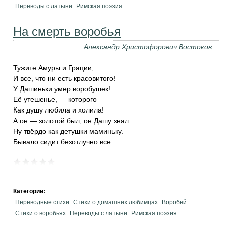
Переводы с латыни
Римская поэзия
На смерть воробья
Александр Христофорович Востоков
Тужите Амуры и Грации,
И все, что ни есть красовитого!
У Дашиньки умер воробушек!
Её утешенье, — которого
Как душу любила и холила!
А он — золотой был; он Дашу знал
Ну твёрдо как детушки маминьку.
Бывало сидит безотлучно все
...
Категории:
Переводные стихи
Стихи о домашних любимцах
Воробей
Стихи о воробьях
Переводы с латыни
Римская поэзия