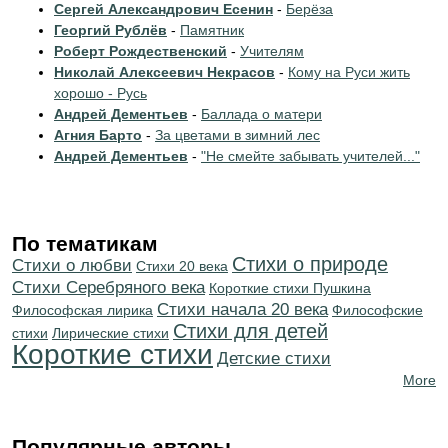
Сергей Александрович Есенин
-
Берёза
Георгий Рублёв
-
Памятник
Роберт Рождественский
-
Учителям
Николай Алексеевич Некрасов
-
Кому на Руси жить
хорошо - Русь
Андрей Дементьев
-
Баллада о матери
Агния Барто
-
За цветами в зимний лес
Андрей Дементьев
-
"Не смейте забывать учителей..."
По тематикам
Стихи о природе
Стихи о любви
Стихи 20 века
Cтихи Серебряного века
Короткие стихи Пушкина
Cтихи начала 20 века
Философская лирика
Философские
Стихи для детей
стихи
Лирические стихи
Короткие стихи
Детские стихи
More
Популярные авторы