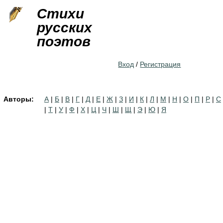
Jump to navigation
Стихи
русских
поэтов
Вход
/
Регистрация
Авторы:
А
|
Б
|
В
|
Г
|
Д
|
Е
|
Ж
|
З
|
И
|
К
|
Л
|
М
|
Н
|
О
|
П
|
Р
|
С
|
Т
|
У
|
Ф
|
Х
|
Ц
|
Ч
|
Ш
|
Щ
|
Э
|
Ю
|
Я