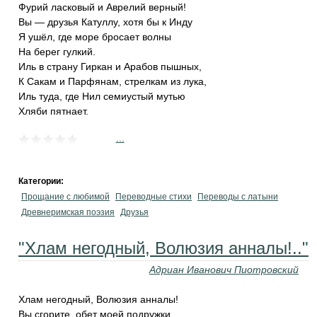
Фурий ласковый и Аврелий верный!
Вы — друзья Катуллу, хотя бы к Инду
Я ушёл, где море бросает волны
На берег гулкий.
Иль в страну Гиркан и Арабов пышных,
К Сакам и Парфянам, стрелкам из лука,
Иль туда, где Нил семиустый мутью
Хляби пятнает.
...
Категории:
Прощание с любимой
Переводные стихи
Переводы с латыни
Древнеримская поэзия
Друзья
"Хлам негодный, Волюзия анналы!.."
Адриан Иванович Пиотровский
Хлам негодный, Волюзия анналы!
Вы сгорите, обет моей подружки