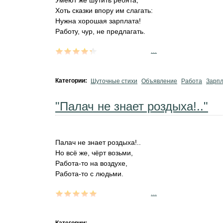
Умеют же шутить ребята,
Хоть сказки впору им слагать:
Нужна хорошая зарплата!
Работу, чур, не предлагать.
...
Категории:
Шуточные стихи
Объявление
Работа
Зарп
"Палач не знает роздыха!.."
Палач не знает роздыха!..
Но всё же, чёрт возьми,
Работа-то на воздухе,
Работа-то с людьми.
...