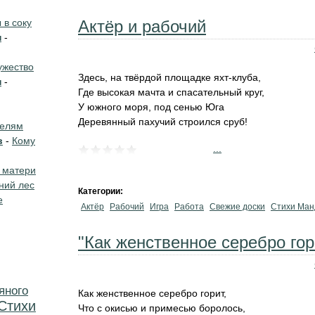
в соку
Актёр и рабочий
н
-
жество
Здесь, на твёрдой площадке яхт-клуба,
н
-
Где высокая мачта и спасательный круг,
У южного моря, под сенью Юга
Деревянный пахучий строился сруб!
телям
в
-
Кому
...
 матери
ний лес
Категории:
е
Актёр
Рабочий
Игра
Работа
Свежие доски
Стихи Ман
"Как женственное серебро гори
яного
Как женственное серебро горит,
Стихи
Что с окисью и примесью боролось,