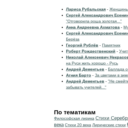
Лариса Рубальская
-
Женщины 
Сергей Александрович Есени
"Отговорила роща золотая..."
Анна Андреевна Ахматова
-
Му
Сергей Александрович Есени
Берёза
Георгий Рублёв
-
Памятник
Роберт Рождественский
-
Учи
Николай Алексеевич Некрасо
на Руси жить хорошо - Русь
Андрей Дементьев
-
Баллада о
Агния Барто
-
За цветами в зим
Андрей Дементьев
-
"Не смейт
забывать учителей..."
По тематикам
Cтихи Серебр
Философская лирика
века
Стихи 20 века
Лирические стихи