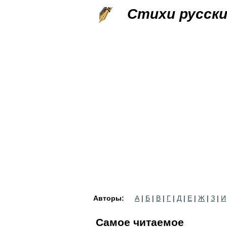
Стихи русск
Авторы:
А
|
Б
|
В
|
Г
|
Д
|
Е
|
Ж
|
З
|
И
Самое читаемое