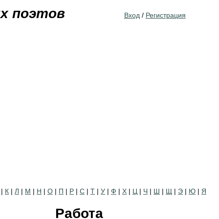
Jump to navigation
их поэтов
Вход
/
Регистрация
|
К
|
Л
|
М
|
Н
|
О
|
П
|
Р
|
С
|
Т
|
У
|
Ф
|
Х
|
Ц
|
Ч
|
Ш
|
Щ
|
Э
|
Ю
|
Я
Работа