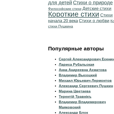
для детей
Стихи о природе
Детские стихи
Философские стихи
Короткие стихи
Cтихи
начала 20 века
Стихи о любви
К
стихи Пушкина
Популярные авторы
Сергей Александрович Есени
Лариса Рубальская
Анна Андреевна Ахматова
Владимир Высоцкий
Михаил Юрьевич Лермонтов
Александр Сергеевич Пушкин
Марина Цветаева
Терентiй Травнiкъ
Владимир Владимирович
Маяковский
Александр Блок