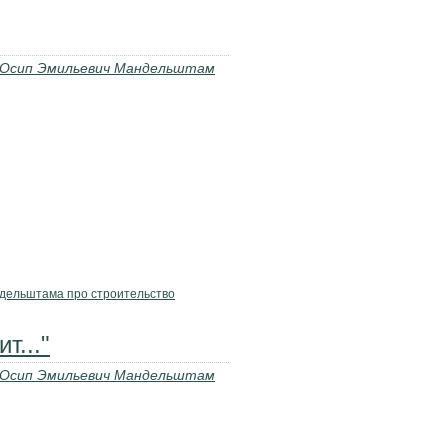
Осип Эмильевич Мандельштам
дельштама про строительство
т..."
Осип Эмильевич Мандельштам