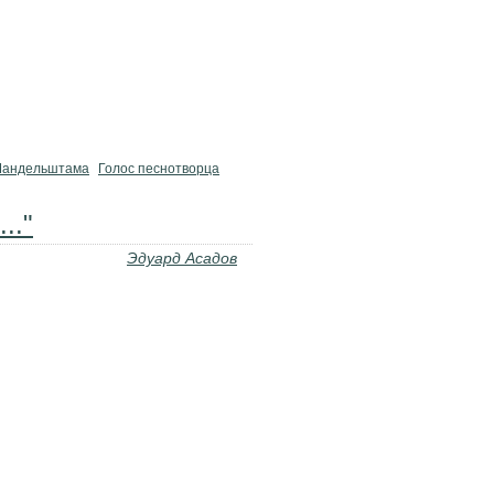
Мандельштама
Голос песнотворца
.."
Эдуард Асадов