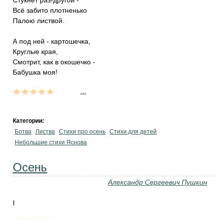
Стукнет раз-другой -
Всё забито плотненько
Палою листвой.
А под ней - картошечка,
Круглые края,
Смотрит, как в окошечко -
Бабушка моя!
...
Категории:
Ботва
Листва
Стихи про осень
Стихи для детей
Небольшие стихи Яснова
Осень
Александр Сергеевич Пушкин
I