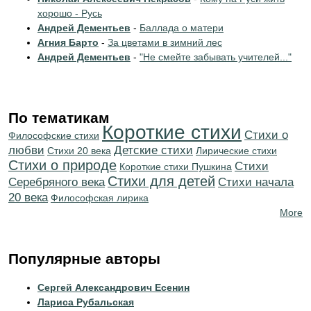
хорошо - Русь
Андрей Дементьев
-
Баллада о матери
Агния Барто
-
За цветами в зимний лес
Андрей Дементьев
-
"Не смейте забывать учителей..."
По тематикам
Короткие стихи
Стихи о
Философские стихи
любви
Детские стихи
Стихи 20 века
Лирические стихи
Стихи о природе
Cтихи
Короткие стихи Пушкина
Стихи для детей
Серебряного века
Cтихи начала
20 века
Философская лирика
More
Популярные авторы
Сергей Александрович Есенин
Лариса Рубальская