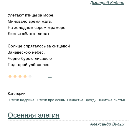
Дмитрий Кедрин
Улетают птицы за море,
Миновало время жатв,
На холодном сером мраморе
Листья жёлтые лежат.
Солнце спряталось за ситцевой
Занавескою небес,
Чёрно-бурою лисицею
Под горой улёгся лес.
...
Категории:
Стихи Кедрина
Стихи про осень
Ненастье
Дождь
Жёлтые листья
Осенняя элегия
Александр Вулых