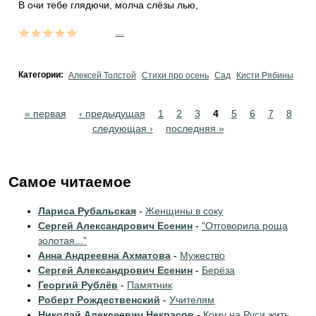
В очи тебе глядючи, молча слёзы лью,
...
Категории:
Алексей Толстой
Стихи про осень
Сад
Кисти Рябины
Pages
« первая
‹ предыдущая
1
2
3
4
5
6
7
8
следующая ›
последняя »
Самое читаемое
Лариса Рубальская
-
Женщины в соку
Сергей Александрович Есенин
-
"Отговорила роща
золотая..."
Анна Андреевна Ахматова
-
Мужество
Сергей Александрович Есенин
-
Берёза
Георгий Рублёв
-
Памятник
Роберт Рождественский
-
Учителям
Николай Алексеевич Некрасов
-
Кому на Руси жить