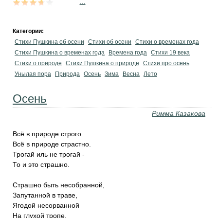
...
Категории:
Стихи Пушкина об осени
Стихи об осени
Стихи о временах года
Стихи Пушкина о временах года
Времена года
Стихи 19 века
Стихи о природе
Стихи Пушкина о природе
Стихи про осень
Унылая пора
Природа
Осень
Зима
Весна
Лето
Осень
Римма Казакова
Всё в природе строго.
Всё в природе страстно.
Трогай иль не трогай -
То и это страшно.
Страшно быть несобранной,
Запутанной в траве,
Ягодой несорванной
На глухой тропе.