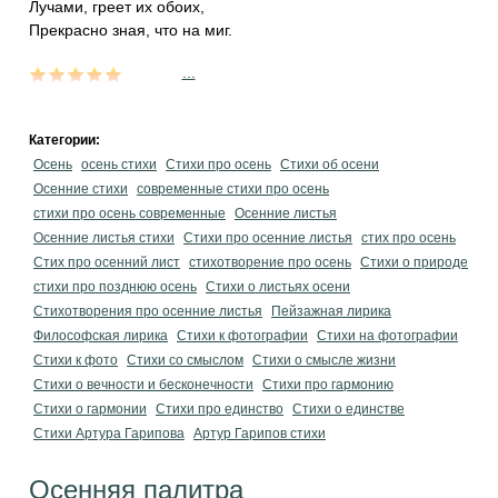
Лучами, греет их обоих,
Прекрасно зная, что на миг.
...
Категории:
Осень
осень стихи
Стихи про осень
Стихи об осени
Осенние стихи
современные стихи про осень
стихи про осень современные
Осенние листья
Осенние листья стихи
Стихи про осенние листья
стих про осень
Стих про осенний лист
стихотворение про осень
Стихи о природе
стихи про позднюю осень
Стихи о листьях осени
Стихотворения про осенние листья
Пейзажная лирика
Философская лирика
Стихи к фотографии
Стихи на фотографии
Стихи к фото
Стихи со смыслом
Стихи о смысле жизни
Стихи о вечности и бесконечности
Стихи про гармонию
Стихи о гармонии
Стихи про единство
Стихи о единстве
Стихи Артура Гарипова
Артур Гарипов стихи
Осенняя палитра