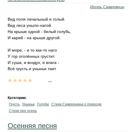
Игорь Северянин
Вид поля печальный и голый.
Вид леса уныло-нагой.
На крыше одной - белый голубь,
И карий - на крыше другой.
И море, - и то как-то наго
У гор оголённых грустит.
И суша, и воздух, и влага -
Всё грусть и унынье таит.
...
Категории:
Грусть
Унынье
Голуби
Стихи Северянина о природе
Стихи про осень
Осенняя песня