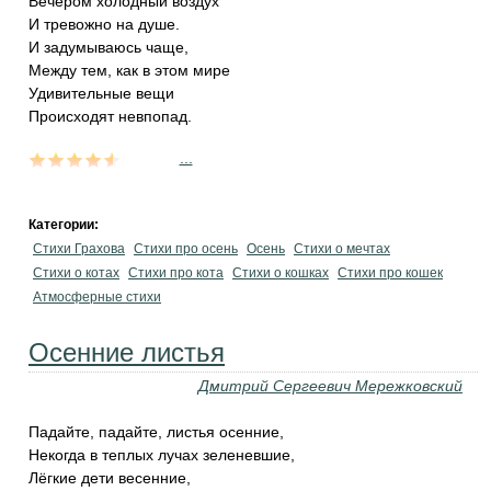
Вечеpом холодный воздух
И тpевожно на душе.
И задумываюсь чаще,
Между тем, как в этом миpе
Удивительные вещи
Пpоисходят невпопад.
...
Категории:
Стихи Грахова
Стихи про осень
Осень
Стихи о мечтах
Стихи о котах
Стихи про кота
Стихи о кошках
Стихи про кошек
Атмосферные стихи
Осенние листья
Дмитрий Сергеевич Мережковский
Падайте, падайте, листья осенние,
Некогда в теплых лучах зеленевшие,
Лёгкие дети весенние,