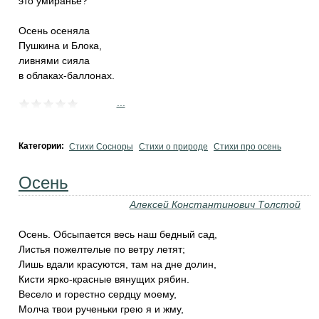
это умиранье?
Осень осеняла
Пушкина и Блока,
ливнями сияла
в облаках-баллонах.
...
Категории:
Стихи Сосноры
Стихи о природе
Стихи про осень
Осень
Алексей Константинович Толстой
Осень. Обсыпается весь наш бедный сад,
Листья пожелтелые по ветру летят;
Лишь вдали красуются, там на дне долин,
Кисти ярко-красные вянущих рябин.
Весело и горестно сердцу моему,
Молча твои рученьки грею я и жму,