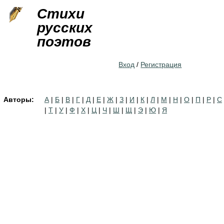
Jump to navigation
Стихи
русских
поэтов
Вход
/
Регистрация
Авторы:
А
|
Б
|
В
|
Г
|
Д
|
Е
|
Ж
|
З
|
И
|
К
|
Л
|
М
|
Н
|
О
|
П
|
Р
|
С
|
Т
|
У
|
Ф
|
Х
|
Ц
|
Ч
|
Ш
|
Щ
|
Э
|
Ю
|
Я