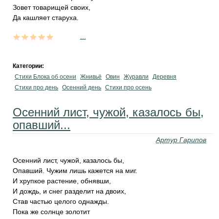
Зовет товарищей своих,
Да кашляет старуха.
...
Категории:
Стихи Блока об осени
Жнивьё
Овин
Журавли
Деревня
Стихи про день
Осенний день
Стихи про осень
Осенний лист, чужой, казалось бы,
опавший...
Артур Гарипов
Осенний лист, чужой, казалось бы,
Опавший. Чужим лишь кажется на миг.
И хрупкое растение, обнявши,
И дождь, и снег разделит на двоих,
Став частью целого однажды.
Пока же солнце золотит