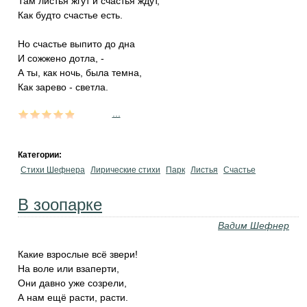
Там листья жгут и счастья ждут,
Как будто счастье есть.
Но счастье выпито до дна
И сожжено дотла, -
А ты, как ночь, была темна,
Как зарево - светла.
...
Категории:
Стихи Шефнера
Лирические стихи
Парк
Листья
Счастье
В зоопарке
Вадим Шефнер
Какие взрослые всё звери!
На воле или взаперти,
Они давно уже созрели,
А нам ещё расти, расти.