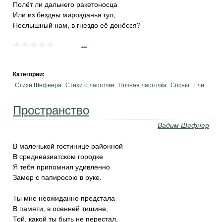
Полёт ли дальнего ракетоносца
Или из бездны мирозданья гул,
Неслышный нам, в гнездо её донёсся?
...
Категории:
Стихи Шефнера
Стихи о ласточке
Ночная ласточка
Сосны
Ели
Пространство
Вадим Шефнер
В маленькой гостинице районной
В среднеазиатском городке
Я тебя припомнил удивленно
Замер с папиросою в руке.
Ты мне неожиданно предстала
В памяти, в осенней тишине,
Той, какой ты быть не перестал,