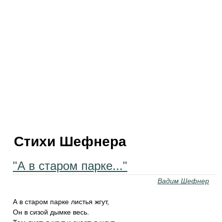
Стихи Шефнера
"А в старом парке..."
Вадим Шефнер
А в старом парке листья жгут,
Он в сизой дымке весь.