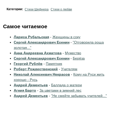
Категории:
Стихи Шефнера
Стихи о любви
Самое читаемое
Лариса Рубальская
-
Женщины в соку
Сергей Александрович Есенин
-
"Отговорила роща
золотая..."
Анна Андреевна Ахматова
-
Мужество
Сергей Александрович Есенин
-
Берёза
Георгий Рублёв
-
Памятник
Роберт Рождественский
-
Учителям
Николай Алексеевич Некрасов
-
Кому на Руси жить
хорошо - Русь
Андрей Дементьев
-
Баллада о матери
Агния Барто
-
За цветами в зимний лес
Андрей Дементьев
-
"Не смейте забывать учителей..."