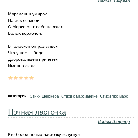
Вадим Шефнер
Марсианин умирал
На Земле моей,
С Марса он к себе не ждал
Белых кораблей.
В телескоп он разглядел,
Что у нас — беда,
Добровольцем прилетел
Именно сюда.
...
Категории:
Стихи Шефнера
Стихи о марсианине
Стихи про марс
Ночная ласточка
Вадим Шефнер
Кто белой ночью ласточку вспугнул, -