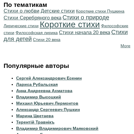
По тематикам
Стихи о любви
Детские стихи
Короткие стихи Пушкина
Стихи о природе
Cтихи Серебряного века
Короткие стихи
Лирические стихи
Философские
Стихи
Cтихи начала 20 века
стихи
Философская лирика
для детей
Стихи 20 века
More
Популярные авторы
Сергей Александрович Есенин
Лариса Рубальская
Анна Андреевна Ахматова
Владимир Высоцкий
Михаил Юрьевич Лермонтов
Александр Сергеевич Пушкин
Марина Цветаева
Терентiй Травнiкъ
Владимир Владимирович Маяковский