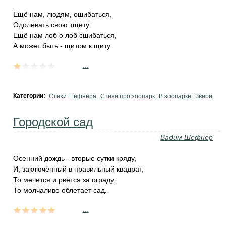
Ещё нам, людям, ошибаться,
Одолевать свою тщету,
Ещё нам лоб о лоб сшибаться,
А может быть - щитом к щиту.
...
Категории:
Стихи Шефнера
Стихи про зоопарк
В зоопарке
Звери
Городской сад
Вадим Шефнер
Осенний дождь - вторые сутки кряду,
И, заключённый в правильный квадрат,
То мечется и рвётся за ограду,
То молчаливо облетает сад.
...