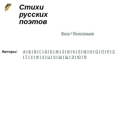
Jump to navigation
Стихи
русских
поэтов
Вход
/
Регистрация
Авторы:
А
|
Б
|
В
|
Г
|
Д
|
Е
|
Ж
|
З
|
И
|
К
|
Л
|
М
|
Н
|
О
|
П
|
Р
|
С
|
Т
|
У
|
Ф
|
Х
|
Ц
|
Ч
|
Ш
|
Щ
|
Э
|
Ю
|
Я