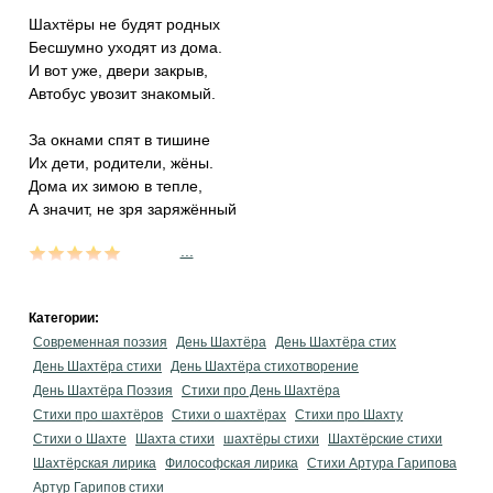
Шахтёры не будят родных
Бесшумно уходят из дома.
И вот уже, двери закрыв,
Автобус увозит знакомый.
За окнами спят в тишине
Их дети, родители, жёны.
Дома их зимою в тепле,
А значит, не зря заряжённый
...
Категории:
Современная поэзия
День Шахтёра
День Шахтёра стих
День Шахтёра стихи
День Шахтёра стихотворение
День Шахтёра Поэзия
Стихи про День Шахтёра
Стихи про шахтёров
Стихи о шахтёрах
Стихи про Шахту
Стихи о Шахте
Шахта стихи
шахтёры стихи
Шахтёрские стихи
Шахтёрская лирика
Философская лирика
Стихи Артура Гарипова
Артур Гарипов стихи