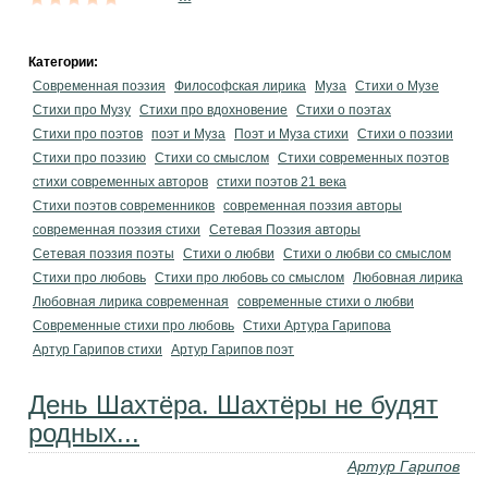
Категории:
Современная поэзия
Философская лирика
Муза
Стихи о Музе
Стихи про Музу
Стихи про вдохновение
Стихи о поэтах
Стихи про поэтов
поэт и Муза
Поэт и Муза стихи
Стихи о поэзии
Стихи про поэзию
Стихи со смыслом
Стихи современных поэтов
стихи современных авторов
стихи поэтов 21 века
Стихи поэтов современников
современная поэзия авторы
современная поэзия стихи
Сетевая Поэзия авторы
Сетевая поэзия поэты
Стихи о любви
Стихи о любви со смыслом
Стихи про любовь
Стихи про любовь со смыслом
Любовная лирика
Любовная лирика современная
современные стихи о любви
Современные стихи про любовь
Стихи Артура Гарипова
Артур Гарипов стихи
Артур Гарипов поэт
День Шахтёра. Шахтёры не будят
родных...
Артур Гарипов