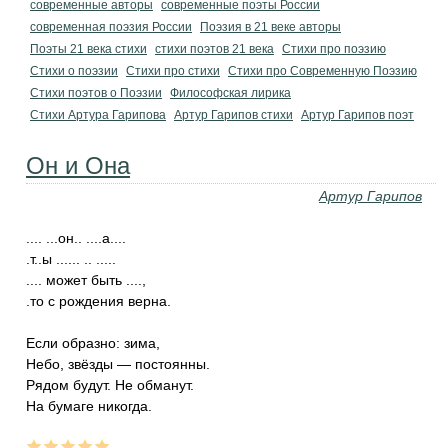
современные авторы
современные поэты России
современная поэзия России
Поэзия в 21 веке авторы
Поэты 21 века стихи
стихи поэтов 21 века
Стихи про поэзию
Стихи о поэзии
Стихи про стихи
Стихи про Современную Поэзию
Стихи поэтов о Поэзии
Философская лирика
Стихи Артура Гарипова
Артур Гарипов стихи
Артур Гарипов поэт
Он и Она
Артур Гарипов
.... ...он.. ....а....
.т..ы ...... .. .....
.... может быть ....,
.то с рождения верна.
Если образно: зима,
Небо, звёзды — постоянны.
Рядом будут. Не обманут.
На бумаге никогда.
...