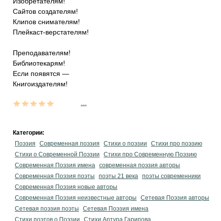
Изобретателям!
Сайтов создателям!
Клипов снимателям!
Плейкаст-верстателям!
Преподавателям!
Библиотекарям!
Если появятся —
Книгоиздателям!
...
Категории:
Поэзия
Современная поэзия
Стихи о поэзии
Стихи про поэзию
Стихи о Современной Поэзии
Стихи про Современную Поэзию
Современная Поэзия имена
современная поэзия авторы
Современная Поэзия поэты
поэты 21 века
поэты современники
Современная Поэзия новые авторы
Современная Поэзия неизвестные авторы
Сетевая Поэзия авторы
Сетевая поэзия поэты
Сетевая Поэзия имена
Стихи поэтов о Поэзии
Стихи Артура Гарипова