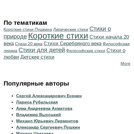
По тематикам
Стихи о
Короткие стихи Пушкина
Лирические стихи
Короткие стихи
природе
Cтихи начала 20
века
Cтихи Серебряного века
Стихи 20 века
Философская
Стихи для детей
Стихи о
лирика
Философские стихи
любви
Детские стихи
More
Популярные авторы
Сергей Александрович Есенин
Лариса Рубальская
Анна Андреевна Ахматова
Владимир Высоцкий
Михаил Юрьевич Лермонтов
Александр Сергеевич Пушкин
Марина Цветаева