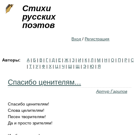
Jump to navigation
Стихи
русских
поэтов
Вход
/
Регистрация
Авторы:
А
|
Б
|
В
|
Г
|
Д
|
Е
|
Ж
|
З
|
И
|
К
|
Л
|
М
|
Н
|
О
|
П
|
Р
|
С
|
Т
|
У
|
Ф
|
Х
|
Ц
|
Ч
|
Ш
|
Щ
|
Э
|
Ю
|
Я
Спасибо ценителям...
Артур Гарипов
Спасибо ценителям!
Слова целителям!
Песен творителям!
Да и просто зрителям!