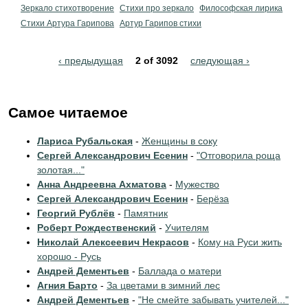
Зеркало стихотворение
Стихи про зеркало
Философская лирика
Стихи Артура Гарипова
Артур Гарипов стихи
‹ предыдущая
2 of 3092
следующая ›
Самое читаемое
Лариса Рубальская
-
Женщины в соку
Сергей Александрович Есенин
-
"Отговорила роща
золотая..."
Анна Андреевна Ахматова
-
Мужество
Сергей Александрович Есенин
-
Берёза
Георгий Рублёв
-
Памятник
Роберт Рождественский
-
Учителям
Николай Алексеевич Некрасов
-
Кому на Руси жить
хорошо - Русь
Андрей Дементьев
-
Баллада о матери
Агния Барто
-
За цветами в зимний лес
Андрей Дементьев
-
"Не смейте забывать учителей..."