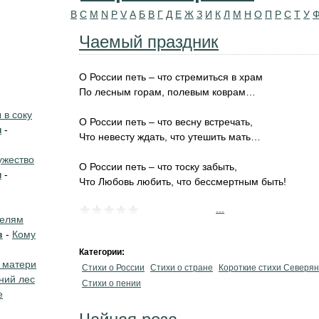
B
C
M
N
P
V
А
Б
В
Г
Д
Е
Ж
З
И
К
Л
М
Н
О
П
Р
С
Т
У
Чаемый праздник
О России петь – что стремиться в храм
По лесным горам, полевым коврам…
в соку
О России петь – что весну встречать,
н
-
Что невесту ждать, что утешить мать…
жество
О России петь – что тоску забыть,
н
-
Что Любовь любить, что бессмертным быть!
...
телям
в
-
Кому
Категории:
 матери
Стихи о России
Стихи о стране
Короткие стихи Северя
ний лес
Стихи о пении
е