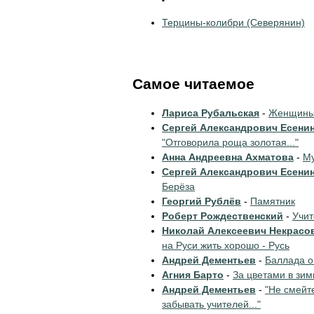
Терцины-колибри (Северянин)
Самое читаемое
Лариса Рубальская
-
Женщины 
Сергей Александрович Есени
"Отговорила роща золотая..."
Анна Андреевна Ахматова
-
Му
Сергей Александрович Есени
Берёза
Георгий Рублёв
-
Памятник
Роберт Рождественский
-
Учи
Николай Алексеевич Некрасо
на Руси жить хорошо - Русь
Андрей Дементьев
-
Баллада о
Агния Барто
-
За цветами в зим
Андрей Дементьев
-
"Не смейт
забывать учителей..."