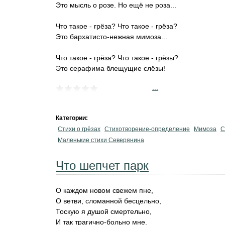
Это мысль о розе. Но ещё не роза...
Что такое - грёза? Что такое - грёза?
Это бархатисто-нежная мимоза...
Что такое - грёза? Что такое - грёзы?
Это серафима блещущие слёзы!
...
Категории:
Стихи о грёзах
Стихотворение-определение
Мимоза
С
Маленькие стихи Северянина
Что шепчет парк
О каждом новом свежем пне,
О ветви, сломанной бесцельно,
Тоскую я душой смертельно,
И так трагично-больно мне.