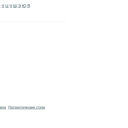
Ф
Х
Ц
Ч
Ш
Э
Ю
Я
нина
Патриотические стихи