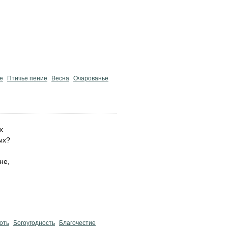
е
Птичье пение
Весна
Очарованье
х
ых?
не,
оть
Богоугодность
Благочестие