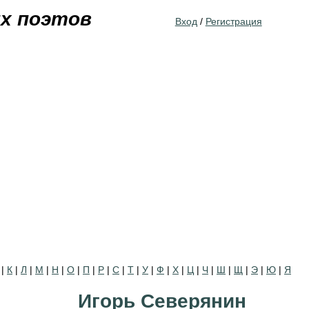
Jump to navigation
их поэтов
Вход
/
Регистрация
|
К
|
Л
|
М
|
Н
|
О
|
П
|
Р
|
С
|
Т
|
У
|
Ф
|
Х
|
Ц
|
Ч
|
Ш
|
Щ
|
Э
|
Ю
|
Я
Игорь Северянин