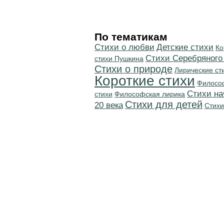
По тематикам
Стихи о любви
Детские стихи
Ко
Cтихи Серебряного
стихи Пушкина
Стихи о природе
Лирические ст
Короткие стихи
Филосо
Cтихи на
стихи
Философская лирика
Стихи для детей
20 века
Стихи