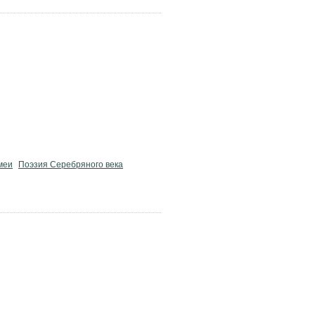
меи
Поэзия Серебряного века