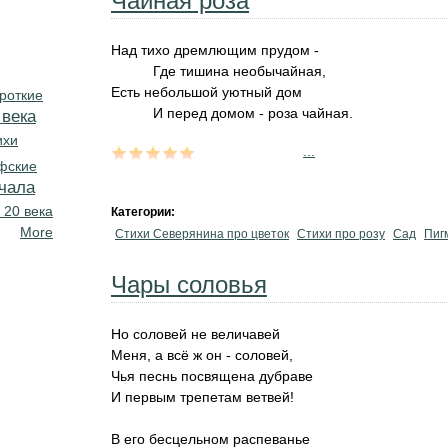
Чайная роза
Над тихо дремлющим прудом -
Где тишина необычайная,
Есть небольшой уютный дом
роткие
И перед домом - роза чайная.
 века
ихи
...
фские
чала
 20 века
Категории:
More
Стихи Северянина про цветок
Стихи про розу
Сад
Пиг
Чары соловья
Но соловей не величавей
Меня, а всё ж он - соловей,
Чья песнь посвящена дубраве
И первым трепетам ветвей!
В его бесцельном распеванье