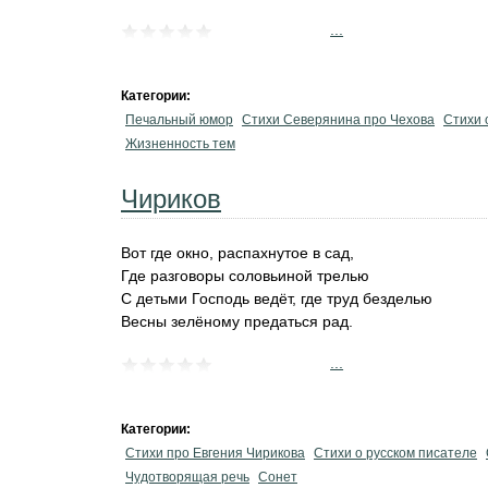
...
Категории:
Печальный юмор
Стихи Северянина про Чехова
Стихи 
Жизненность тем
Чириков
Вот где окно, распахнутое в сад,
Где разговоры соловьиной трелью
С детьми Господь ведёт, где труд безделью
Весны зелёному предаться рад.
...
Категории:
Стихи про Евгения Чирикова
Стихи о русском писателе
Чудотворящая речь
Сонет