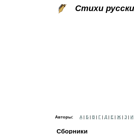
Стихи русск
Авторы:
А
|
Б
|
В
|
Г
|
Д
|
Е
|
Ж
|
З
|
И
Сборники