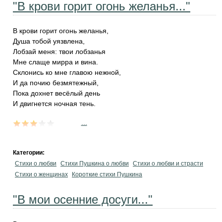
"В крови горит огонь желанья..."
В крови горит огонь желанья,
Душа тобой уязвлена,
Лобзай меня: твои лобзанья
Мне слаще мирра и вина.
Склонись ко мне главою нежной,
И да почию безмятежный,
Пока дохнет весёлый день
И двигнется ночная тень.
...
Категории:
Стихи о любви
Стихи Пушкина о любви
Стихи о любви и страсти
Стихи о женщинах
Короткие стихи Пушкина
"В мои осенние досуги..."