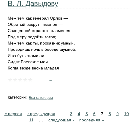
В. Л. Давыдову
Меж тем как генерал Орлов —
Обритый рекрут Гименея —
Священной страстью пламенея,
Под меру подойти готов;
Меж тем как ты, проказник умный,
Проводишь ночь в беседе шумной,
И за бутылками аи
Сидят Раевские мои —
Когда везде весна младая
...
Категории:
Без категории
Pages
« первая
‹ предыдущая
…
3
4
5
6
7
8
9
10
11
…
следующая ›
последняя »