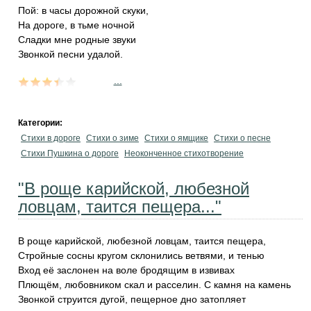
Пой: в часы дорожной скуки,
На дороге, в тьме ночной
Сладки мне родные звуки
Звонкой песни удалой.
...
Категории:
Стихи в дороге
Стихи о зиме
Стихи о ямщике
Стихи о песне
Стихи Пушкина о дороге
Неоконченное стихотворение
"В роще карийской, любезной
ловцам, таится пещера..."
В роще карийской, любезной ловцам, таится пещера,
Стройные сосны кругом склонились ветвями, и тенью
Вход её заслонен на воле бродящим в извивах
Плющём, любовником скал и расселин. С камня на камень
Звонкой струится дугой, пещерное дно затопляет