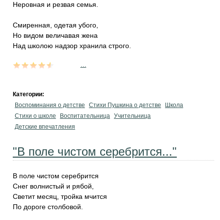
Неровная и резвая семья.
Смиренная, одетая убого,
Но видом величавая жена
Над школою надзор хранила строго.
...
Категории:
Воспоминания о детстве
Стихи Пушкина о детстве
Школа
Стихи о школе
Воспитательница
Учительница
Детские впечатления
"В поле чистом серебрится..."
В поле чистом серебрится
Снег волнистый и рябой,
Светит месяц, тройка мчится
По дороге столбовой.