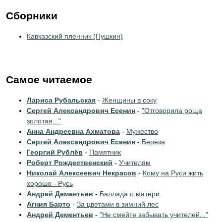
Сборники
Кавказский пленник (Пушкин)
Самое читаемое
Лариса Рубальская
-
Женщины в соку
Сергей Александрович Есенин
-
"Отговорила роща
золотая..."
Анна Андреевна Ахматова
-
Мужество
Сергей Александрович Есенин
-
Берёза
Георгий Рублёв
-
Памятник
Роберт Рождественский
-
Учителям
Николай Алексеевич Некрасов
-
Кому на Руси жить
хорошо - Русь
Андрей Дементьев
-
Баллада о матери
Агния Барто
-
За цветами в зимний лес
Андрей Дементьев
-
"Не смейте забывать учителей..."