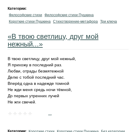
Категории:
Философские стихи
Философские стихи Пушкина
Короткие стихи Пушкина
Стихотворение-метафора
Три ключа
«В твою светлицу, друг мой
нежный...»
В твою светлицу, друг мой нежный,
Я прихожу в последний раз.
Любви, отрады безмятежной
Делю с тобой последний час.
Вперёд одна в надежде томной
Не жди меня средь ночи тёмной,
До первых утренних лучей
Не жги свечей.
...
Категории:
Короткие стихи
Короткие стихи Пушкина
Без категории