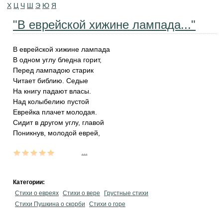
Х
Ц
Ч
Ш
Э
Ю
Я
"В еврейской хижине лампада..."
В еврейской хижине лампада
В одном углу бледна горит,
Перед лампадою старик
Читает библию. Седые
На книгу падают власы.
Над колыбелию пустой
Еврейка плачет молодая.
Сидит в другом углу, главой
Поникнув, молодой еврей,
...
Категории:
Стихи о евреях
Стихи о вере
Грустные стихи
Стихи Пушкина о скорби
Стихи о горе