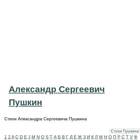
Александр Сергеевич
Пушкин
Стихи Александра Сергеевича Пушкина
Стихи Пушкина
1
2
A
C
D
E
J
M
N
Q
S
T
А
Б
В
Г
Д
Е
Ж
З
И
К
Л
М
Н
О
П
Р
С
Т
У
Ф