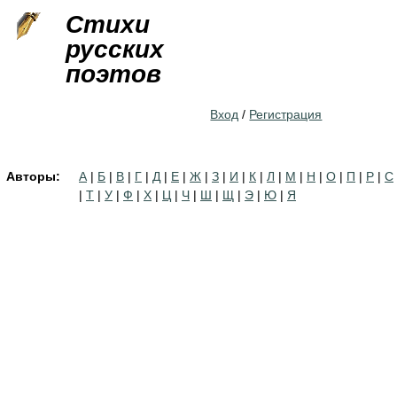
Jump to navigation
Стихи
русских
поэтов
Вход
/
Регистрация
Авторы:
А
|
Б
|
В
|
Г
|
Д
|
Е
|
Ж
|
З
|
И
|
К
|
Л
|
М
|
Н
|
О
|
П
|
Р
|
С
|
Т
|
У
|
Ф
|
Х
|
Ц
|
Ч
|
Ш
|
Щ
|
Э
|
Ю
|
Я