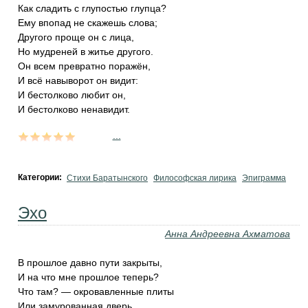
Как сладить с глупостью глупца?
Ему впопад не скажешь слова;
Другого проще он с лица,
Но мудреней в житье другого.
Он всем превратно поражён,
И всё навыворот он видит:
И бестолково любит он,
И бестолково ненавидит.
...
Категории:
Стихи Баратынского
Философская лирика
Эпиграмма
Эхо
Анна Андреевна Ахматова
В прошлое давно пути закрыты,
И на что мне прошлое теперь?
Что там? — окровавленные плиты
Или замурованная дверь,