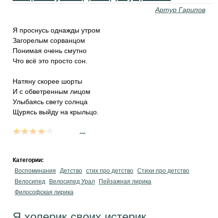
Артур Гарипов
Я проснусь однажды утром
Загорелым сорванцом
Понимая очень смутно
Что всё это просто сон.
Натяну скорее шорты
И с обветренным лицом
Улыбаясь свету солнца
Щурясь выйду на крыльцо.
...
Категории:
Воспоминания
Детство
стих про детство
Стихи про детство
Велосипед
Велосипед Урал
Пейзажная лирика
Философская лирика
Я холерик своих истерик