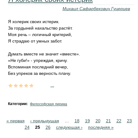
Михаил Сафарбекович Гуцериев
Я холерик своих истерик.
За гордыней нахальство растёт.
Моя речь – логичный критерий,
Я страдаю от умных забот.
Думать вместе не значит «вместе».
«Не губи!» - упреждая, кричу.
Вспоминая последний вечер,
Без упреков за верность плачу.
...
Категории:
Философская лирика
Pages
« первая
‹ предыдущая
…
18
19
20
21
22
23
24
25
26
следующая ›
последняя »