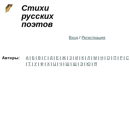
Jump to navigation
Стихи
русских
поэтов
Вход
/
Регистрация
Авторы:
А
|
Б
|
В
|
Г
|
Д
|
Е
|
Ж
|
З
|
И
|
К
|
Л
|
М
|
Н
|
О
|
П
|
Р
|
С
|
Т
|
У
|
Ф
|
Х
|
Ц
|
Ч
|
Ш
|
Щ
|
Э
|
Ю
|
Я