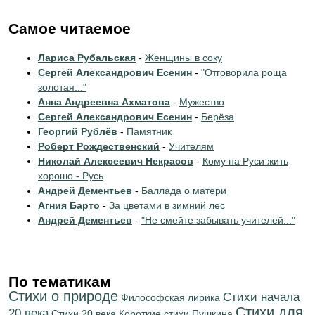
Самое читаемое
Лариса Рубальская
-
Женщины в соку
Сергей Александрович Есенин
-
"Отговорила роща
золотая..."
Анна Андреевна Ахматова
-
Мужество
Сергей Александрович Есенин
-
Берёза
Георгий Рублёв
-
Памятник
Роберт Рождественский
-
Учителям
Николай Алексеевич Некрасов
-
Кому на Руси жить
хорошо - Русь
Андрей Дементьев
-
Баллада о матери
Агния Барто
-
За цветами в зимний лес
Андрей Дементьев
-
"Не смейте забывать учителей..."
По тематикам
Стихи о природе
Cтихи начала
Философская лирика
Стихи для
20 века
Стихи 20 века
Короткие стихи Пушкина