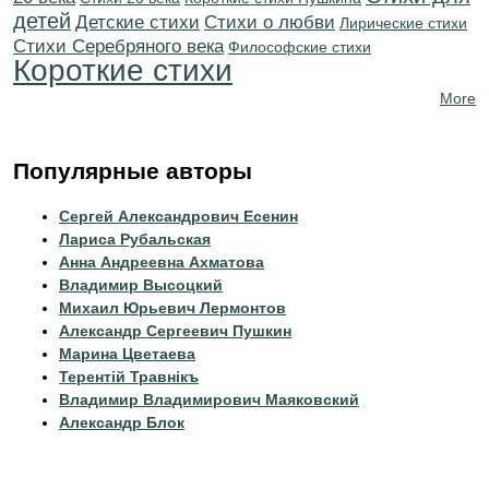
детей
Детские стихи
Стихи о любви
Лирические стихи
Cтихи Серебряного века
Философские стихи
Короткие стихи
More
Популярные авторы
Сергей Александрович Есенин
Лариса Рубальская
Анна Андреевна Ахматова
Владимир Высоцкий
Михаил Юрьевич Лермонтов
Александр Сергеевич Пушкин
Марина Цветаева
Терентiй Травнiкъ
Владимир Владимирович Маяковский
Александр Блок