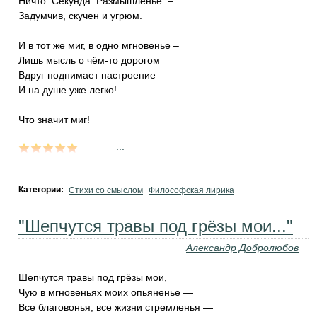
Ничто. Секунда. Размышленье. –
Задумчив, скучен и угрюм.
И в тот же миг, в одно мгновенье –
Лишь мысль о чём-то дорогом
Вдруг поднимает настроение
И на душе уже легко!
Что значит миг!
...
Категории:
Стихи со смыслом
Философская лирика
"Шепчутся травы под грёзы мои..."
Александр Добролюбов
Шепчутся травы под грёзы мои,
Чую в мгновеньях моих опьяненье —
Все благовонья, все жизни стремленья —