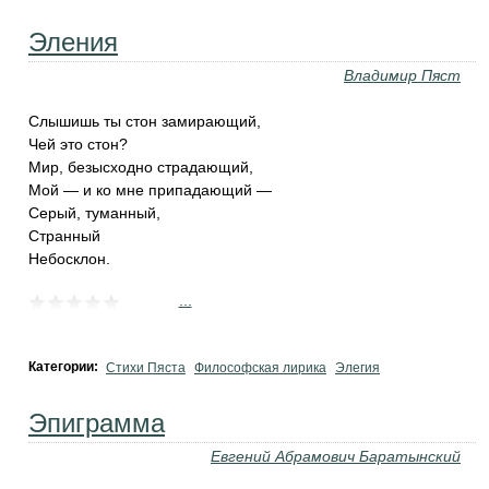
Эления
Владимир Пяст
Слышишь ты стон замирающий,
Чей это стон?
Мир, безысходно страдающий,
Мой — и ко мне припадающий —
Серый, туманный,
Странный
Небосклон.
...
Категории:
Стихи Пяста
Философская лирика
Элегия
Эпиграмма
Евгений Абрамович Баратынский