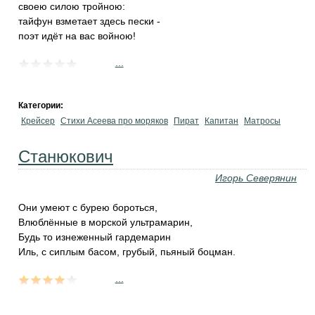
своею силою тройною:
тайфун взметает здесь пески -
поэт идёт на вас войною!
...
Категории:
Крейсер
Стихи Асеева про моряков
Пират
Капитан
Матросы
Станюкович
Игорь Северянин
Они умеют с бурею бороться,
Влюблённые в морской ультрамарин,
Будь то изнеженный гардемарин
Иль, с сиплым басом, грубый, пьяный боцман.
...