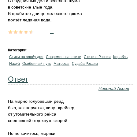
От будничных дел и весёлого шума
в советские злые года.
В пробитое днище железного трюма
ползёт ледяная вода.
...
Категории:
Стихи на злобу дня
Современные стихи
Стихи о России
Корабль
Нахуй
Особенный путь
Матросы
Судьба России
Ответ
Николай Асеев
На мирно голубевший рейд
был, как перчатка, кинут крейсер,
от утомительного рейса
спешивший отдохнуть скорей...
Но не кичитесь, моряки,