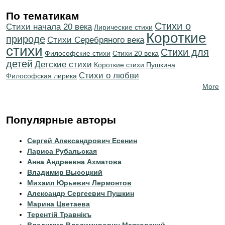
По тематикам
Стихи о
Cтихи начала 20 века
Лирические стихи
Короткие
природе
Cтихи Серебряного века
стихи
Стихи для
Философские стихи
Стихи 20 века
детей
Детские стихи
Короткие стихи Пушкина
Стихи о любви
Философская лирика
More
Популярные авторы
Сергей Александрович Есенин
Лариса Рубальская
Анна Андреевна Ахматова
Владимир Высоцкий
Михаил Юрьевич Лермонтов
Александр Сергеевич Пушкин
Марина Цветаева
Терентiй Травнiкъ