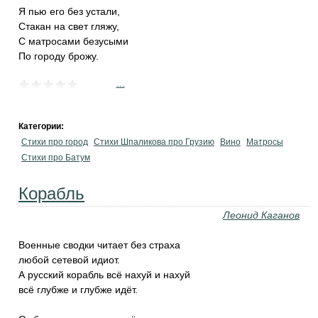
Я пью его без устали,
Стакан на свет гляжу,
С матросами безусыми
По городу брожу.
...
Категории:
Стихи про город
Стихи Шпаликова про Грузию
Вино
Матросы
Стихи про Батум
Корабль
Леонид Каганов
Военные сводки читает без страха
любой сетевой идиот.
А русский корабль всё нахуй и нахуй
всё глубже и глубже идёт.