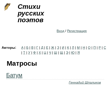
Jump to navigation
Стихи
русских
поэтов
Вход
/
Регистрация
Авторы:
А
|
Б
|
В
|
Г
|
Д
|
Е
|
Ж
|
З
|
И
|
К
|
Л
|
М
|
Н
|
О
|
П
|
Р
|
С
|
Т
|
У
|
Ф
|
Х
|
Ц
|
Ч
|
Ш
|
Щ
|
Э
|
Ю
|
Я
Матросы
Батум
Геннадий Шпаликов