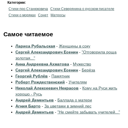
Категории:
Стихи про Станюковича
Стихи Северянина о русском писателе
Стихи о моряках
Сонет
Матросы
Самое читаемое
Лариса Рубальская
-
Женщины в соку
Сергей Александрович Есенин
-
"Отговорила роща
золотая..."
Анна Андреевна Ахматова
-
Мужество
Сергей Александрович Есенин
-
Берёза
Георгий Рублёв
-
Памятник
Роберт Рождественский
-
Учителям
Николай Алексеевич Некрасов
-
Кому на Руси жить
хорошо - Русь
Андрей Дементьев
-
Баллада о матери
Агния Барто
-
За цветами в зимний лес
Андрей Дементьев
-
"Не смейте забывать учителей..."